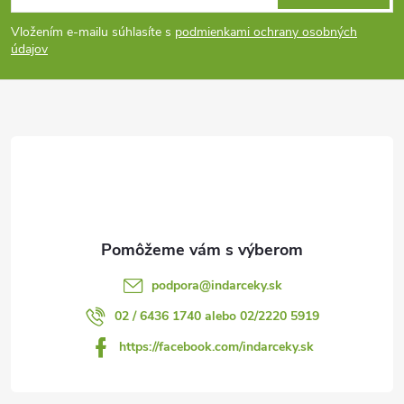
á
Vložením e-mailu súhlasíte s
podmienkami ochrany osobných
p
údajov
ä
t
i
e
podpora
@
indarceky.sk
02 / 6436 1740 alebo 02/2220 5919
https://facebook.com/indarceky.sk