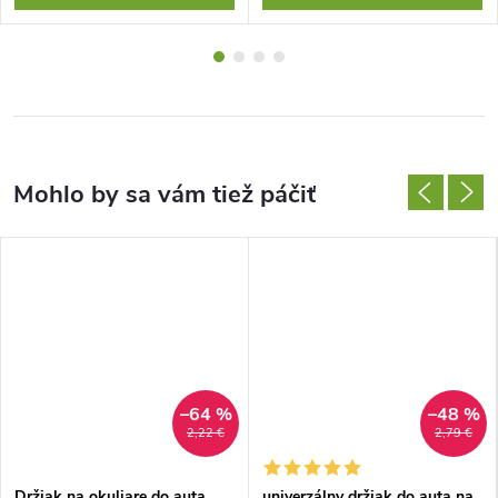
–64 %
–48 %
2,22 €
2,79 €
Držiak na okuliare do auta
univerzálny držiak do auta na