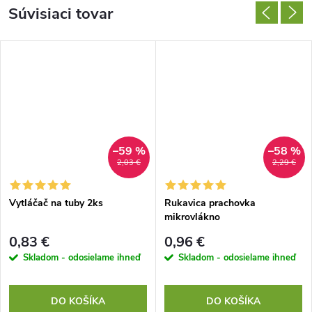
Súvisiaci tovar
–59 %
–58 %
2,03 €
2,29 €
Vytláčač na tuby 2ks
Rukavica prachovka
mikrovlákno
0,83 €
0,96 €
Skladom - odosielame ihneď
Skladom - odosielame ihneď
DO KOŠÍKA
DO KOŠÍKA