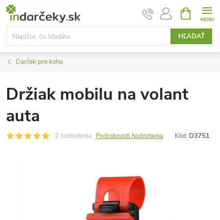
Prejsť
NÁKUPN
KOŠÍK
na
obsah
HĽADAŤ
Darček pre koho
Držiak mobilu na volant
auta
2 hodnotenia
Podrobnosti hodnotenia
Kód:
D3751