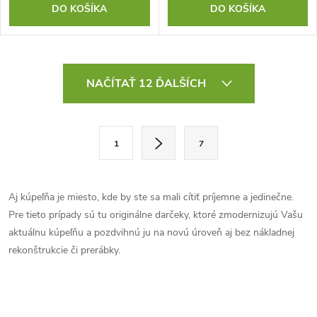
DO KOŠÍKA
DO KOŠÍKA
O
NAČÍTAŤ 12 ĎALŠÍCH
v
l
S
1
7
t
á
r
d
á
Aj kúpeľňa je miesto, kde by ste sa mali cítiť príjemne a jedinečne.
a
n
Pre tieto prípady sú tu originálne darčeky, ktoré zmodernizujú Vašu
k
aktuálnu kúpeľňu a pozdvihnú ju na novú úroveň aj bez nákladnej
c
o
rekonštrukcie či prerábky.
i
v
a
e
n