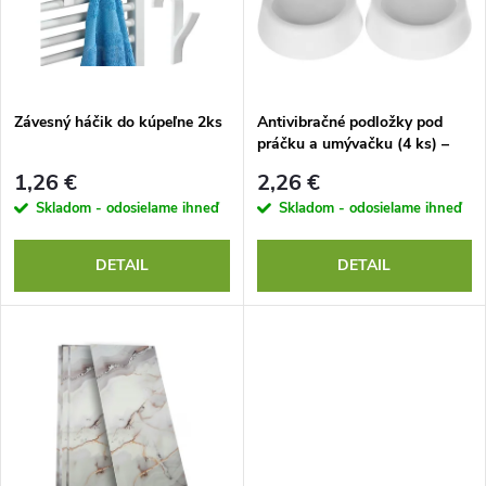
p
n
i
i
s
e
Závesný háčik do kúpeľne 2ks
Antivibračné podložky pod
práčku a umývačku (4 ks) –
p
Tlmiče hluku a vibrácií
p
1,26 €
2,26 €
r
Skladom - odosielame ihneď
Skladom - odosielame ihneď
r
o
DETAIL
DETAIL
o
d
d
u
u
k
k