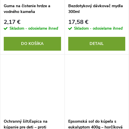
Guma na čistenie hrdze a
Bezdotykový dávkovač mydla
vodného kameňa
300ml
2,17 €
17,58 €
Skladom - odosielame ihneď
Skladom - odosielame ihneď
DO KOŠÍKA
DETAIL
Ochranný šilt/čapica na
Epsomská soľ do kúpeľa s
kúpanie pre deti – proti
eukalyptom 400g – horčíková