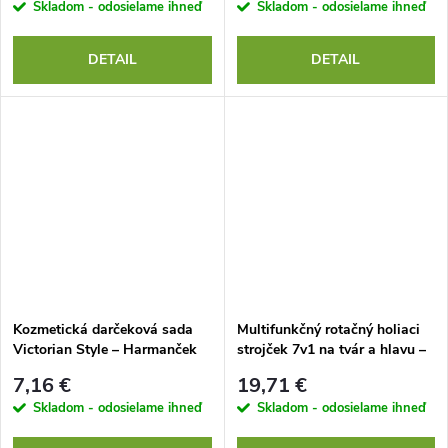
Skladom - odosielame ihneď
Skladom - odosielame ihneď
DETAIL
DETAIL
Kozmetická darčeková sada
Multifunkčný rotačný holiaci
Victorian Style – Harmanček
strojček 7v1 na tvár a hlavu –
Vodotesný zastrihávač fúzov,
7,16 €
19,71 €
brady a chĺpkov, USB
Skladom - odosielame ihneď
Skladom - odosielame ihneď
nabíjanie