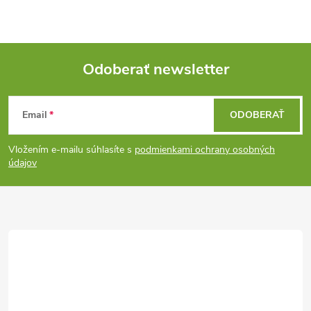
p
i
e
r
v
Odoberať newsletter
Z
k
Email
ODOBERAŤ
y
á
v
Vložením e-mailu súhlasíte s
podmienkami ochrany osobných
p
údajov
ý
ä
p
t
i
s
i
u
e