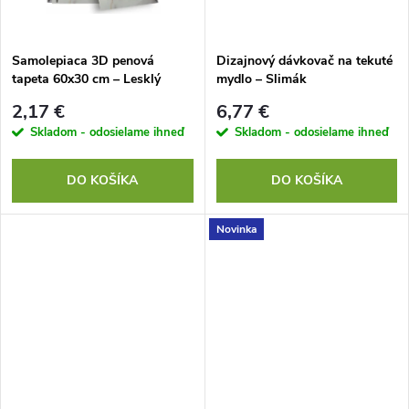
t
t
o
o
Samolepiaca 3D penová
Dizajnový dávkovač na tekuté
tapeta 60x30 cm – Lesklý
mydlo – Slimák
v
šedo-zlatý mramor
v
2,17 €
6,77 €
Skladom - odosielame ihneď
Skladom - odosielame ihneď
DO KOŠÍKA
DO KOŠÍKA
Novinka