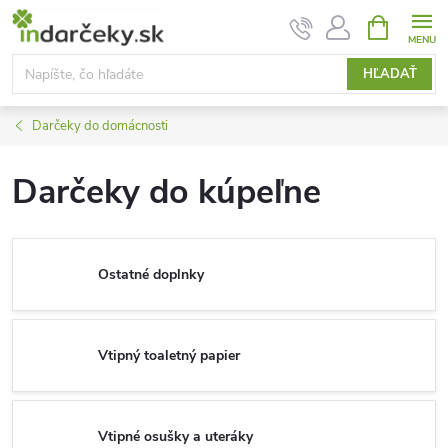
Prejsť
NÁKUPN
KOŠÍK
na
obsah
HĽADAŤ
Darčeky do domácnosti
Darčeky do kúpeľne
Ostatné doplnky
Vtipný toaletný papier
Vtipné osušky a uteráky