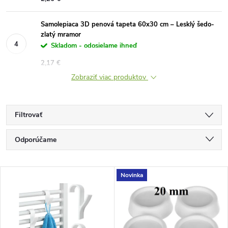
Samolepiaca 3D penová tapeta 60x30 cm – Lesklý šedo-
zlatý mramor
Skladom - odosielame ihneď
2,17 €
Zobraziť viac produktov
Filtrovať
R
Odporúčame
a
Najlacnejšie
V
Novinka
Najdrahšie
d
ý
Najpredávanejšie
e
Abecedne