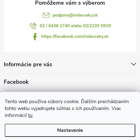
podpora
@
indarceky.sk
02 / 6436 1740 alebo 02/2220 5919
https://facebook.com/indarceky.sk
Informácie pre vás
Facebook
Prijímame online platby
Tento web používa súbory cookie. Ďalším prechádzaním
tohto webu vyjadrujete súhlas s ich používaním. Viac
informácií
tu
.
Nastavenie
Copyright 2026
Indarčeky.sk
. Všetky práva vyhradené.
Upraviť