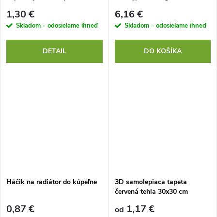
stekaniu vody a šampónu
soľ na svaly a relax
1,30 €
6,16 €
Skladom - odosielame ihneď
Skladom - odosielame ihneď
DETAIL
DO KOŠÍKA
Háčik na radiátor do kúpeľne
3D samolepiaca tapeta
červená tehla 30x30 cm
0,87 €
1,17 €
od