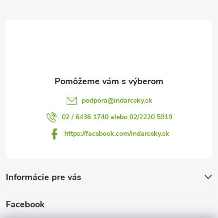
ä
i
t
s
i
u
e
podpora
@
indarceky.sk
02 / 6436 1740 alebo 02/2220 5919
https://facebook.com/indarceky.sk
Informácie pre vás
Facebook