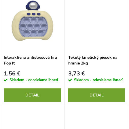
d
u
u
k
k
t
t
o
o
Interaktívna antistresová hra
Tekutý kinetický piesok na
Pop It
hranie 2kg
v
v
1,56 €
3,73 €
Skladom - odosielame ihneď
Skladom - odosielame ihneď
DETAIL
DETAIL