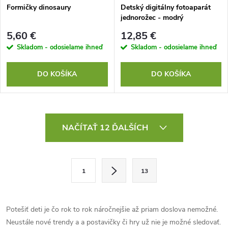
Formičky dinosaury
Detský digitálny fotoaparát
jednorožec - modrý
5,60 €
12,85 €
Skladom - odosielame ihneď
Skladom - odosielame ihneď
DO KOŠÍKA
DO KOŠÍKA
O
NAČÍTAŤ 12 ĎALŠÍCH
v
l
S
1
13
t
á
r
d
á
Potešiť deti je čo rok to rok náročnejšie až priam doslova nemožné.
a
n
Neustále nové trendy a a postavičky či hry už nie je možné sledovať.