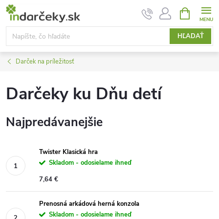
Prejsť
NÁKUPN
KOŠÍK
na
obsah
HĽADAŤ
Darček na príležitosť
Darčeky ku Dňu detí
Najpredávanejšie
Twister Klasická hra
Skladom - odosielame ihneď
7,64 €
Prenosná arkádová herná konzola
Skladom - odosielame ihneď