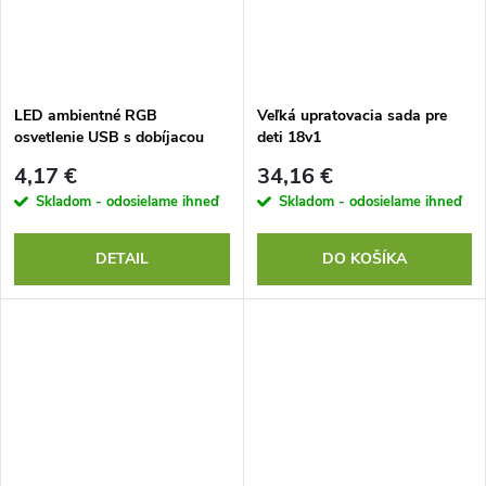
LED ambientné RGB
Veľká upratovacia sada pre
osvetlenie USB s dobíjacou
deti 18v1
batériou
4,17 €
34,16 €
Skladom - odosielame ihneď
Skladom - odosielame ihneď
DETAIL
DO KOŠÍKA