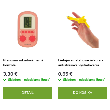
a
V
Najdrahšie
d
ý
Najpredávanejšie
e
p
Abecedne
n
i
i
s
e
Prenosná arkádová herná
Lietajúce natahovacie kura –
konzola
antistresová vystreľovacia
p
hračka (prak) 10 cm
p
3,30 €
0,65 €
r
Skladom - odosielame ihneď
Skladom - odosielame ihneď
r
o
DETAIL
DO KOŠÍKA
o
d