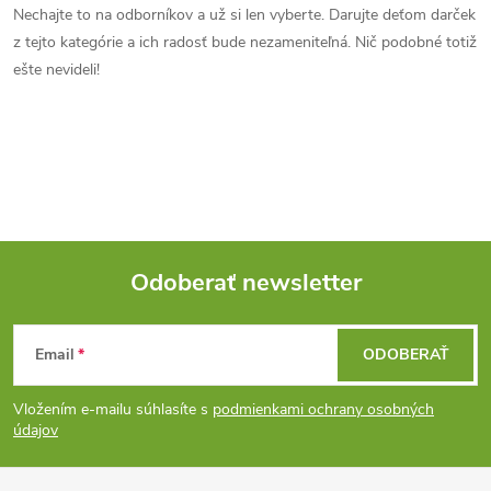
k
Nechajte to na odborníkov a už si len vyberte. Darujte deťom darček
c
o
z tejto kategórie a ich radosť bude nezameniteľná. Nič podobné totiž
i
ešte nevideli!
v
a
e
n
p
i
e
r
v
Odoberať newsletter
k
Z
y
Email
ODOBERAŤ
á
v
Vložením e-mailu súhlasíte s
podmienkami ochrany osobných
ý
p
údajov
p