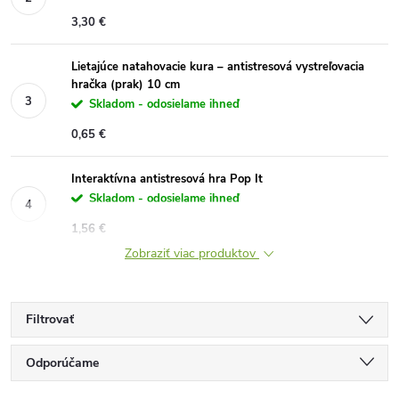
3,30 €
Lietajúce natahovacie kura – antistresová vystreľovacia
hračka (prak) 10 cm
Skladom - odosielame ihneď
0,65 €
Interaktívna antistresová hra Pop It
Skladom - odosielame ihneď
1,56 €
Zobraziť viac produktov
Filtrovať
R
Odporúčame
Najlacnejšie