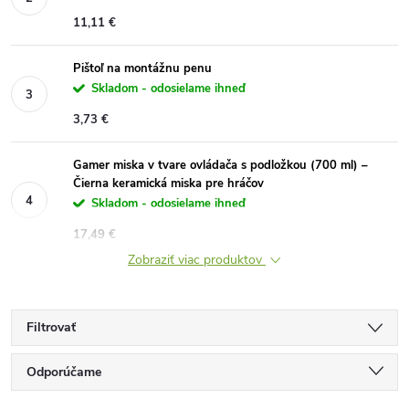
11,11 €
Pištoľ na montážnu penu
Skladom - odosielame ihneď
3,73 €
Gamer miska v tvare ovládača s podložkou (700 ml) –
Čierna keramická miska pre hráčov
Skladom - odosielame ihneď
17,49 €
Zobraziť viac produktov
Filtrovať
R
Odporúčame
Najlacnejšie