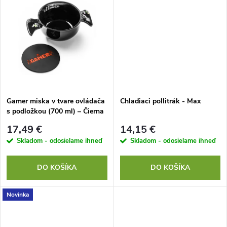
d
u
u
k
k
t
t
o
o
Gamer miska v tvare ovládača
Chladiaci pollitrák - Max
s podložkou (700 ml) – Čierna
v
keramická miska pre hráčov
v
17,49 €
14,15 €
Skladom - odosielame ihneď
Skladom - odosielame ihneď
DO KOŠÍKA
DO KOŠÍKA
Novinka