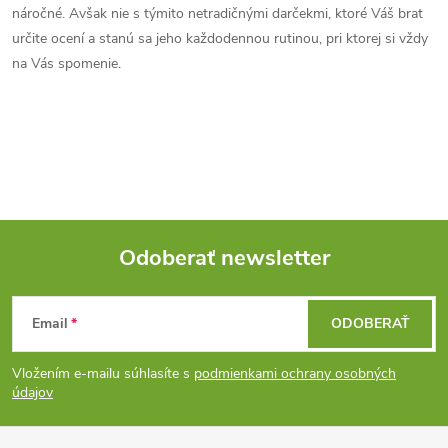
k
náročné. Avšak nie s týmito netradičnými darčekmi, ktoré Váš brat
c
o
určite ocení a stanú sa jeho každodennou rutinou, pri ktorej si vždy
i
na Vás spomenie.
v
a
e
n
p
i
e
r
v
Odoberať newsletter
k
Z
y
Email
ODOBERAŤ
á
v
Vložením e-mailu súhlasíte s
podmienkami ochrany osobných
ý
p
údajov
p