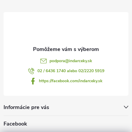
ä
i
t
s
i
u
e
podpora
@
indarceky.sk
02 / 6436 1740 alebo 02/2220 5919
https://facebook.com/indarceky.sk
Informácie pre vás
Facebook