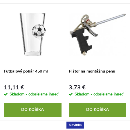
a
V
Najdrahšie
d
ý
Najpredávanejšie
e
p
Abecedne
n
i
i
s
e
Futbalový pohár 450 ml
Pištoľ na montážnu penu
p
p
11,11 €
3,73 €
r
Skladom - odosielame ihneď
Skladom - odosielame ihneď
r
o
DO KOŠÍKA
DO KOŠÍKA
o
d
Novinka