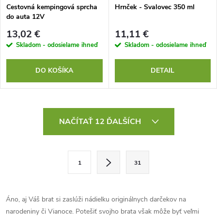
Cestovná kempingová sprcha
Hrnček - Svalovec 350 ml
do auta 12V
13,02 €
11,11 €
Skladom - odosielame ihneď
Skladom - odosielame ihneď
DO KOŠÍKA
DETAIL
O
NAČÍTAŤ 12 ĎALŠÍCH
v
l
S
1
31
t
á
r
d
á
Áno, aj Váš brat si zaslúži nádielku originálnych darčekov na
a
n
narodeniny či Vianoce. Potešiť svojho brata však môže byť veľmi