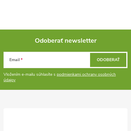
n
p
i
e
r
v
Odoberať newsletter
k
Z
y
Email
ODOBERAŤ
á
v
Vložením e-mailu súhlasíte s
podmienkami ochrany osobných
ý
p
údajov
p
ä
i
t
s
i
u