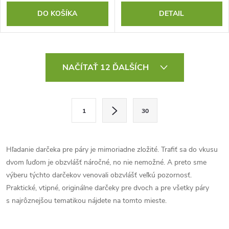
DO KOŠÍKA
DETAIL
O
NAČÍTAŤ 12 ĎALŠÍCH
v
l
S
1
30
t
á
r
d
á
Hľadanie darčeka pre páry je mimoriadne zložité. Trafiť sa do vkusu
a
n
dvom ľuďom je obzvlášť náročné, no nie nemožné. A preto sme
k
výberu týchto darčekov venovali obzvlášť veľkú pozornosť.
c
o
Praktické, vtipné, originálne darčeky pre dvoch a pre všetky páry
i
s najrôznejšou tematikou nájdete na tomto mieste.
v
a
e