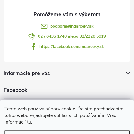
e
podpora
@
indarceky.sk
02 / 6436 1740 alebo 02/2220 5919
https://facebook.com/indarceky.sk
Informácie pre vás
Facebook
Prijímame online platby
Tento web používa súbory cookie. Ďalším prechádzaním
tohto webu vyjadrujete súhlas s ich používaním. Viac
informácií
tu
.