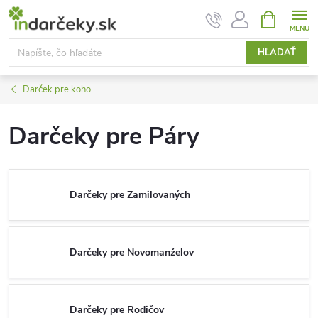
Prejsť
NÁKUPN
KOŠÍK
na
obsah
HĽADAŤ
Darček pre koho
Darčeky pre Páry
Darčeky pre Zamilovaných
Darčeky pre Novomanželov
Darčeky pre Rodičov