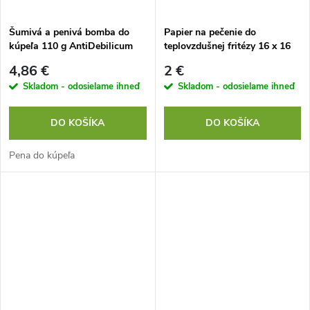
t
o
o
Šumivá a penivá bomba do
Papier na pečenie do
kúpeľa 110 g AntiDebilicum
teplovzdušnej fritézy 16 x 16
v
cm 100 ks
v
4,86 €
2 €
Skladom - odosielame ihneď
Skladom - odosielame ihneď
DO KOŠÍKA
DO KOŠÍKA
Pena do kúpeľa