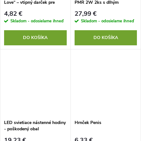
Love“ – vtipný darček pre
PMR 2W 2ks s dlhým
zamilovaných, ružový
dosahom
4,82 €
27,99 €
Skladom - odosielame ihneď
Skladom - odosielame ihneď
DO KOŠÍKA
DO KOŠÍKA
LED svietiace nástenné hodiny
Hrnček Penis
- poškodený obal
19,23 €
6,33 €