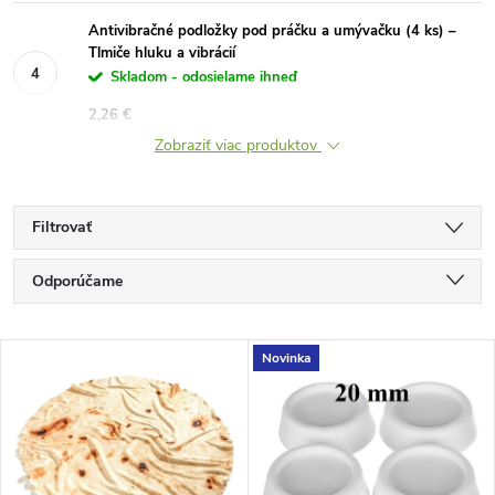
Antivibračné podložky pod práčku a umývačku (4 ks) –
Tlmiče hluku a vibrácií
Skladom - odosielame ihneď
2,26 €
Zobraziť viac produktov
Filtrovať
R
Odporúčame
a
Najlacnejšie
V
Novinka
Najdrahšie
d
ý
Najpredávanejšie
e
p
Abecedne