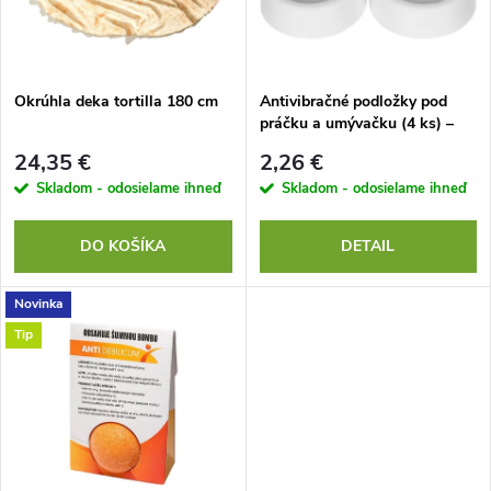
n
i
i
s
e
Okrúhla deka tortilla 180 cm
Antivibračné podložky pod
práčku a umývačku (4 ks) –
p
Tlmiče hluku a vibrácií
p
24,35 €
2,26 €
r
Skladom - odosielame ihneď
Skladom - odosielame ihneď
r
o
DO KOŠÍKA
DETAIL
o
d
Novinka
d
Tip
u
u
k
k
t