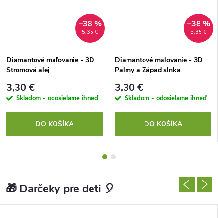
t
–38 %
–38 %
5,35 €
5,35 €
y
Diamantové maľovanie - 3D
Diamantové maľovanie - 3D
Stromová alej
Palmy a Západ slnka
3,30 €
3,30 €
Skladom - odosielame ihneď
Skladom - odosielame ihneď
DO KOŠÍKA
DO KOŠÍKA
🎁 Darčeky pre deti 🎈