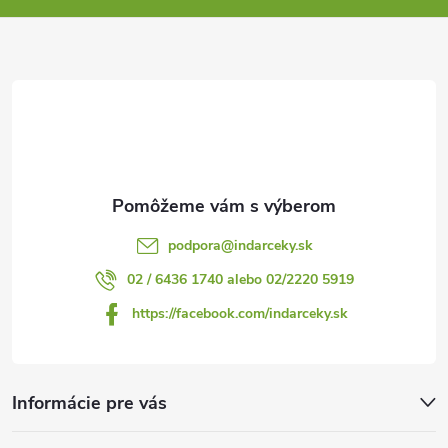
ä
t
i
e
podpora
@
indarceky.sk
02 / 6436 1740 alebo 02/2220 5919
https://facebook.com/indarceky.sk
Informácie pre vás