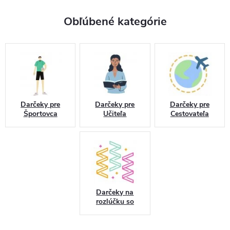
Obľúbené kategórie
Darčeky pre
Darčeky pre
Darčeky pre
Športovca
Učiteľa
Cestovateľa
Darčeky na
rozlúčku so
slobodou