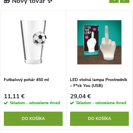
🎁 Nový tovar ✨
n
e
p
r
e
v
Futbalový pohár 450 ml
LED stolná lampa Prostredník
á
– F*ck You (USB)
11,11 €
29,04 €
s
Skladom - odosielame ihneď
Skladom - odosielame ihneď
v
DO KOŠÍKA
DO KOŠÍKA
y