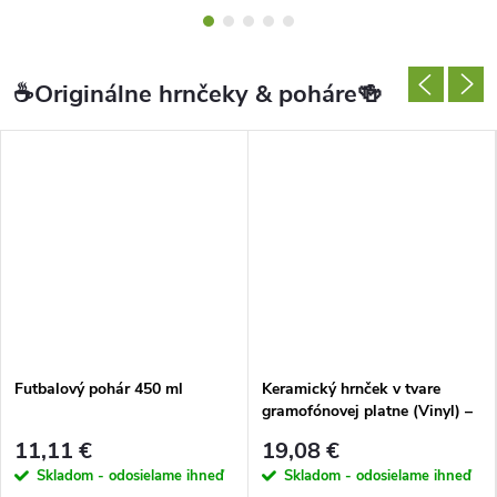
b
e
☕Originálne hrnčeky & poháre🍻
r
á
m
e
l
e
Futbalový pohár 450 ml
Keramický hrnček v tvare
n
gramofónovej platne (Vinyl) –
350 ml
11,11 €
19,08 €
o
Skladom - odosielame ihneď
Skladom - odosielame ihneď