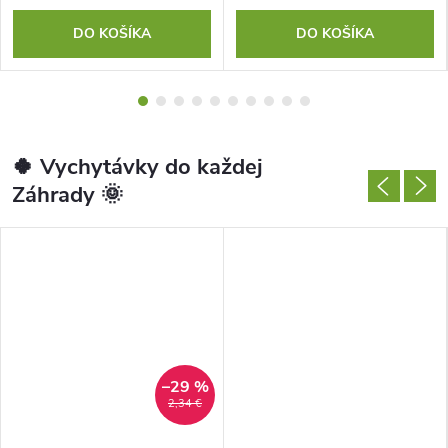
v
DO KOŠÍKA
DO KOŠÍKA
e
r
e
🍀 Vychytávky do každej
n
Záhrady 🌞
é
a
k
v
–29 %
a
2,34 €