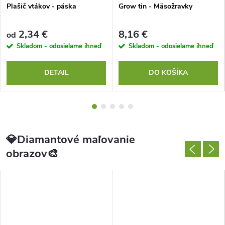
l
Plašič vtákov - páska
Grow tin - Mäsožravky
i
2,34 €
8,16 €
od
t
Skladom - odosielame ihneď
Skladom - odosielame ihneď
n
DETAIL
DO KOŠÍKA
é
p
r
💎Diamantové maľovanie
obrazov🎨
o
d
u
k