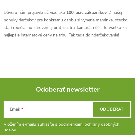
Dôveru nám prejavilo už viac ako
100-tisíc zákazníkov
. Z našej
ponuky darčekov pre konkrétnu osobu si vyberie maminka, otecko,
starí rodičia, no zároveň aj brat, sestra, kamarát i šéf. To všetko za
najlepšie internetové ceny na trhu. Tak teda doindarčekovania!
Odoberať newsletter
Z
Email
ODOBERAŤ
á
Vložením e-mailu súhlasíte s
podmienkami ochrany osobných
p
údajov