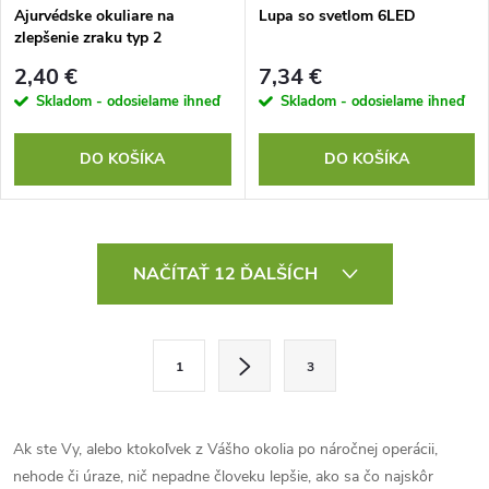
Ajurvédske okuliare na
Lupa so svetlom 6LED
zlepšenie zraku typ 2
2,40 €
7,34 €
Skladom - odosielame ihneď
Skladom - odosielame ihneď
DO KOŠÍKA
DO KOŠÍKA
O
NAČÍTAŤ 12 ĎALŠÍCH
v
l
S
1
3
t
á
r
d
á
Ak ste Vy, alebo ktokoľvek z Vášho okolia po náročnej operácii,
a
n
nehode či úraze, nič nepadne človeku lepšie, ako sa čo najskôr