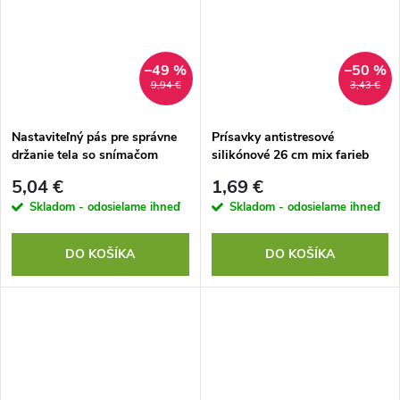
–49 %
–50 %
9,94 €
3,43 €
Nastaviteľný pás pre správne
Prísavky antistresové
držanie tela so snímačom
silikónové 26 cm mix farieb
5,04 €
1,69 €
Skladom - odosielame ihneď
Skladom - odosielame ihneď
DO KOŠÍKA
DO KOŠÍKA