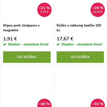
–31 %
–28 %
2,79 €
24,58 €
Klipsa proti chrápaniu s
Rúško z netkanej textílie 100
magnetmi
ks
1,91 €
17,67 €
Skladom - odosielame ihneď
Skladom - odosielame ihneď
DO KOŠÍKA
DO KOŠÍKA
–48 %
–30 %