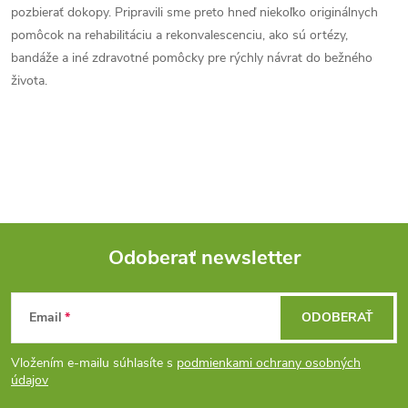
k
pozbierať dokopy. Pripravili sme preto hneď niekoľko originálnych
c
o
pomôcok na rehabilitáciu a rekonvalescenciu, ako sú ortézy,
i
bandáže a iné zdravotné pomôcky pre rýchly návrat do bežného
v
života.
a
e
n
p
i
e
r
v
k
Odoberať newsletter
y
Z
v
Email
ODOBERAŤ
á
ý
Vložením e-mailu súhlasíte s
podmienkami ochrany osobných
p
údajov
p