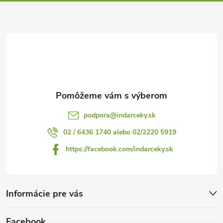
ä
i
s
t
u
i
e
podpora
@
indarceky.sk
02 / 6436 1740 alebo 02/2220 5919
https://facebook.com/indarceky.sk
Informácie pre vás
Facebook