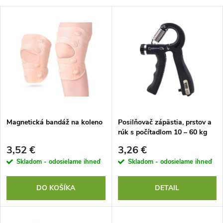
a
V
Najdrahšie
d
ý
Najpredávanejšie
e
p
Abecedne
n
i
i
s
e
Magnetická bandáž na koleno
Posilňovač zápästia, prstov a
rúk s počítadlom 10 – 60 kg
p
p
3,52 €
3,26 €
r
Skladom - odosielame ihneď
Skladom - odosielame ihneď
r
o
DO KOŠÍKA
DETAIL
o
d