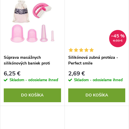
d
u
u
k
k
t
–45 %
4,93 €
t
o
o
Súprava masážnych
Silikónová zubná protéza -
silikónových baniek proti
Perfect smile
v
celulitíde 5 ks
v
6,25 €
2,69 €
Skladom - odosielame ihneď
Skladom - odosielame ihneď
DO KOŠÍKA
DO KOŠÍKA