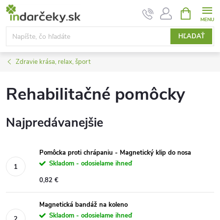
Prejsť
NÁKUPN
KOŠÍK
na
obsah
HĽADAŤ
Zdravie krása, relax, šport
Rehabilitačné pomôcky
Najpredávanejšie
Pomôcka proti chrápaniu - Magnetický klip do nosa
Skladom - odosielame ihneď
0,82 €
Magnetická bandáž na koleno
Skladom - odosielame ihneď