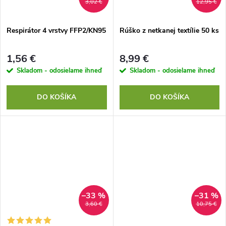
3,02 €
12,95 €
Respirátor 4 vrstvy FFP2/KN95
Rúško z netkanej textílie 50 ks
1,56 €
8,99 €
Skladom - odosielame ihneď
Skladom - odosielame ihneď
DO KOŠÍKA
DO KOŠÍKA
–33 %
–31 %
3,60 €
10,75 €