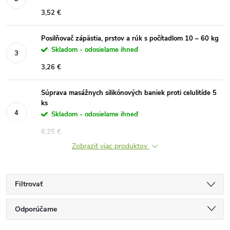
3,52 €
Posilňovač zápästia, prstov a rúk s počítadlom 10 – 60 kg
Skladom - odosielame ihneď
3,26 €
Súprava masážnych silikónových baniek proti celulitíde 5
ks
Skladom - odosielame ihneď
6,25 €
Zobraziť viac produktov
Filtrovať
R
Odporúčame
Najlacnejšie