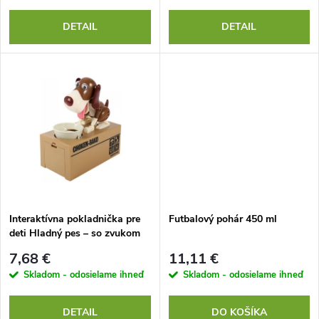
r
o
DETAIL
DETAIL
o
d
d
u
u
k
k
t
t
o
o
Interaktívna pokladnička pre
Futbalový pohár 450 ml
deti Hladný pes – so zvukom
v
v
7,68 €
11,11 €
Skladom - odosielame ihneď
Skladom - odosielame ihneď
DETAIL
DO KOŠÍKA