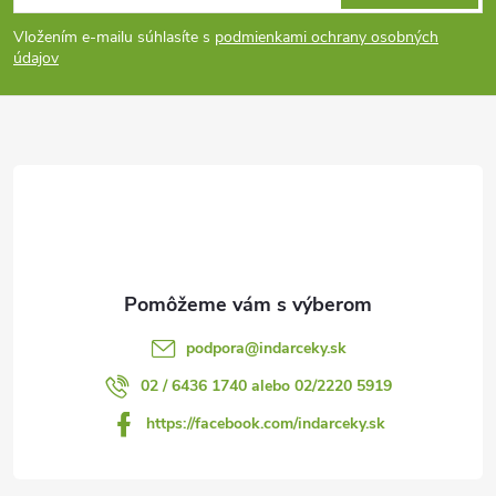
á
v
Vložením e-mailu súhlasíte s
podmienkami ochrany osobných
ý
p
údajov
p
ä
i
t
s
i
u
e
podpora
@
indarceky.sk
02 / 6436 1740 alebo 02/2220 5919
https://facebook.com/indarceky.sk