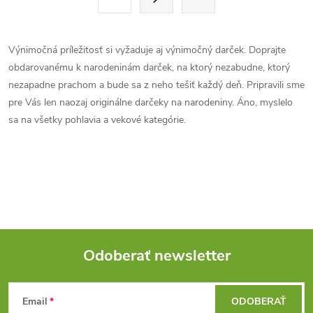
t
á
r
d
á
Výnimočná príležitosť si vyžaduje aj výnimočný darček. Doprajte
a
n
obdarovanému k narodeninám darček, na ktorý nezabudne, ktorý
k
nezapadne prachom a bude sa z neho tešiť každý deň. Pripravili sme
c
o
pre Vás len naozaj originálne darčeky na narodeniny. Áno, myslelo
i
sa na všetky pohlavia a vekové kategórie.
v
a
e
n
p
i
e
r
v
Odoberať newsletter
k
Z
y
Email
ODOBERAŤ