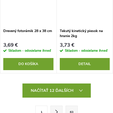
Drevený fotorámik 28 x 38 cm
Tekutý kinetický piesok na
hranie 2kg
3,69 €
3,73 €
Skladom - odosielame ihneď
Skladom - odosielame ihneď
DO KOŠÍKA
DETAIL
O
NAČÍTAŤ 12 ĎALŠÍCH
v
l
S
1
63