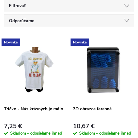
Filtrovať
R
Odporúčame
a
Najlacnejšie
V
Novinka
Novinka
Najdrahšie
d
ý
Najpredávanejšie
e
p
Abecedne
n
i
i
s
e
Tričko - Nás krásných je málo
3D obrazce farebné
p
p
7,25 €
10,67 €
r
Skladom - odosielame ihneď
Skladom - odosielame ihneď