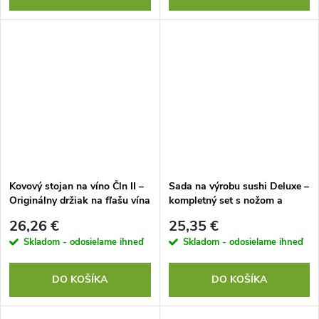
Kovový stojan na víno Čln II –
Sada na výrobu sushi Deluxe –
Originálny držiak na fľašu vína
kompletný set s nožom a
rollerom v darčekovom balení
26,26 €
25,35 €
Skladom - odosielame ihneď
Skladom - odosielame ihneď
DO KOŠÍKA
DO KOŠÍKA