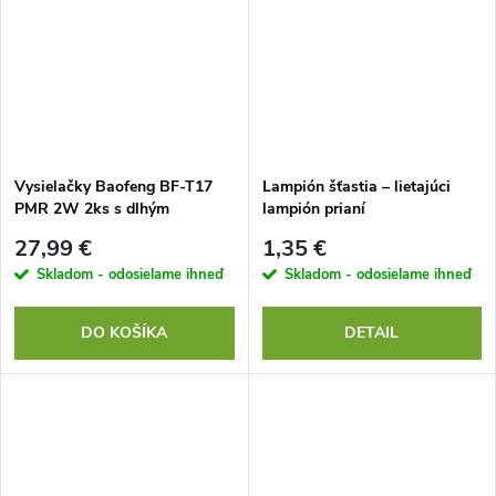
Vysielačky Baofeng BF-T17
Lampión šťastia – lietajúci
PMR 2W 2ks s dlhým
lampión prianí
dosahom
27,99 €
1,35 €
Skladom - odosielame ihneď
Skladom - odosielame ihneď
DO KOŠÍKA
DETAIL