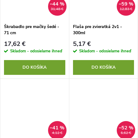
–44 %
–59 %
31,48 €
12,83 €
Škrabadlo pre mačky šedé -
Flaša pre zvieratká 2v1 -
71 cm
300ml
17,62 €
5,17 €
Skladom - odosielame ihneď
Skladom - odosielame ihneď
DO KOŠÍKA
DO KOŠÍKA
–41 %
–52 %
4,12 €
6,62 €