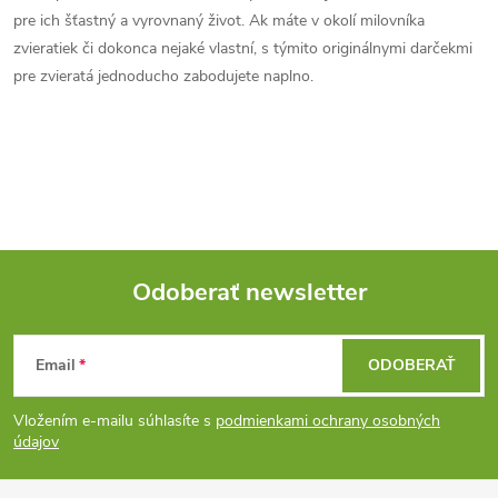
c
o
pre ich šťastný a vyrovnaný život. Ak máte v okolí milovníka
i
zvieratiek či dokonca nejaké vlastní, s týmito originálnymi darčekmi
v
pre zvieratá jednoducho zabodujete naplno.
a
e
n
p
i
e
r
v
k
Odoberať newsletter
y
Z
v
Email
ODOBERAŤ
á
ý
Vložením e-mailu súhlasíte s
podmienkami ochrany osobných
p
údajov
p