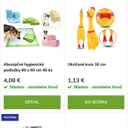
V
Najdrahšie
d
ý
Najpredávanejšie
e
p
Abecedne
n
i
i
s
e
Absorpčné hygienické
Ukričané kura 16 cm
podložky 60 x 60 cm 40 ks
p
p
4,08 €
1,13 €
r
Skladom - odosielame ihneď
Skladom - odosielame ihneď
r
o
DETAIL
DO KOŠÍKA
o
d
Novinka
d