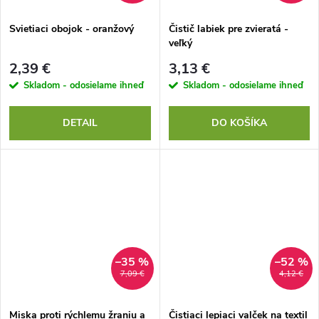
Svietiaci obojok - oranžový
Čistič labiek pre zvieratá -
veľký
2,39 €
3,13 €
Skladom - odosielame ihneď
Skladom - odosielame ihneď
DETAIL
DO KOŠÍKA
–35 %
–52 %
7,09 €
4,12 €
Miska proti rýchlemu žraniu a
Čistiaci lepiaci valček na textil