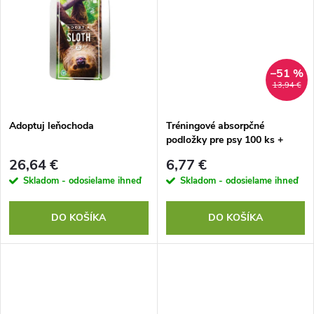
u
u
k
k
t
–51 %
13,94 €
t
o
o
Adoptuj leňochoda
Tréningové absorpčné
podložky pre psy 100 ks +
v
bonus
v
26,64 €
6,77 €
Skladom - odosielame ihneď
Skladom - odosielame ihneď
DO KOŠÍKA
DO KOŠÍKA