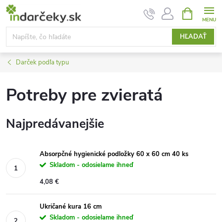
Prejsť
NÁKUPN
KOŠÍK
na
obsah
HĽADAŤ
Darček podľa typu
Potreby pre zvieratá
Najpredávanejšie
Absorpčné hygienické podložky 60 x 60 cm 40 ks
Skladom - odosielame ihneď
4,08 €
Ukričané kura 16 cm
Skladom - odosielame ihneď