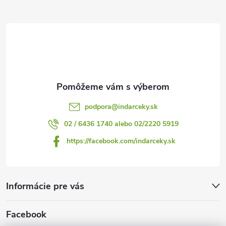
ä
i
s
t
u
i
e
podpora
@
indarceky.sk
02 / 6436 1740 alebo 02/2220 5919
https://facebook.com/indarceky.sk
Informácie pre vás
Facebook