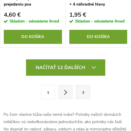
prejedaniu psa
+ 4 náhradné hlavy
4,60 €
1,95 €
Skladom - odosielame ihneď
Skladom - odosielame ihneď
DO KOŠÍKA
DO KOŠÍKA
O
NAČÍTAŤ 12 ĎALŠÍCH
v
l
S
1
3
t
á
r
d
á
Po čom vlastne túžia naše nemé tváre? Potreby našich domácich
a
n
miláčikov sú niekoľkonásobne jednoduchšie, ako potreby nás ľudí.
k
No dopriať im radosť, zábavu, oddych a relax je mimoriadne dôležité