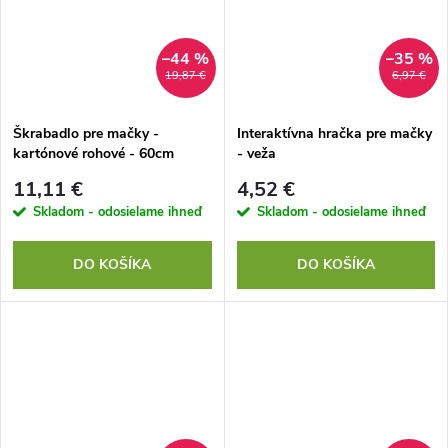
–44 %
–35 %
19,87 €
6,97 €
Škrabadlo pre mačky -
Interaktívna hračka pre mačky
kartónové rohové - 60cm
- veža
11,11 €
4,52 €
Skladom - odosielame ihneď
Skladom - odosielame ihneď
DO KOŠÍKA
DO KOŠÍKA