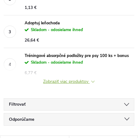
1,13 €
Adoptuj leňochoda
Skladom - odosielame ihneď
26,64 €
Tréningové absorpčné podložky pre psy 100 ks + bonus
Skladom - odosielame ihneď
6,77 €
Zobraziť viac produktov
Filtrovať
R
Odporúčame
a
Najlacnejšie