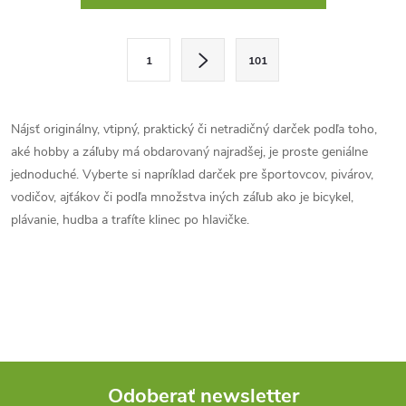
v
l
S
1
101
t
á
r
d
á
Nájsť originálny, vtipný, praktický či netradičný darček podľa toho,
a
n
aké hobby a záľuby má obdarovaný najradšej, je proste geniálne
k
jednoduché. Vyberte si napríklad darček pre športovcov, pivárov,
c
o
vodičov, ajťákov či podľa množstva iných záľub ako je bicykel,
i
plávanie, hudba a trafíte klinec po hlavičke.
v
a
e
n
p
i
e
r
v
Odoberať newsletter