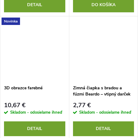
DETAIL
DO KOŠÍKA
Novinka
3D obrazce farebné
Zimná čiapka s bradou a
fúzmi Beardo – vtipný darček
10,67 €
2,77 €
Skladom - odosielame ihneď
Skladom - odosielame ihneď
DETAIL
DETAIL