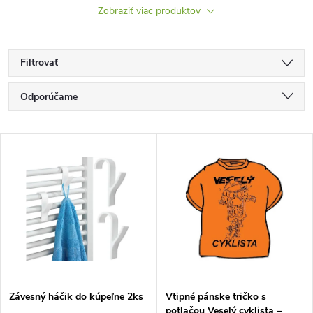
Zobraziť viac produktov
Filtrovať
R
Odporúčame
a
Najlacnejšie
V
Najdrahšie
d
ý
Najpredávanejšie
e
p
Abecedne
n
i
i
s
e
Závesný háčik do kúpeľne 2ks
Vtipné pánske tričko s
potlačou Veselý cyklista –