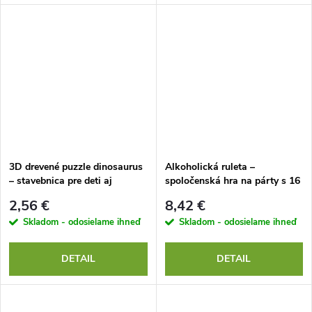
3D drevené puzzle dinosaurus
Alkoholická ruleta –
– stavebnica pre deti aj
spoločenská hra na párty s 16
dospelých
pohárikmi
2,56 €
8,42 €
Skladom - odosielame ihneď
Skladom - odosielame ihneď
DETAIL
DETAIL