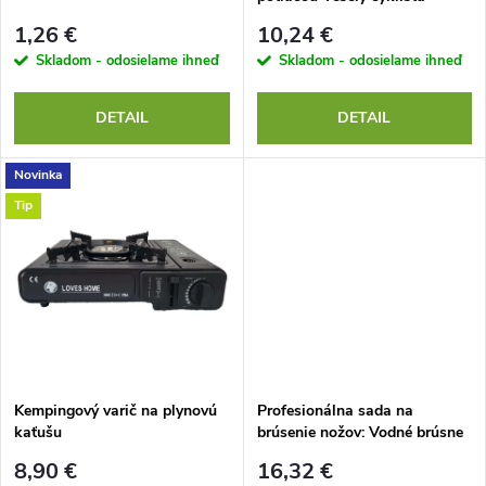
p
bavlnené,
p
1,26 €
10,24 €
r
Skladom - odosielame ihneď
Skladom - odosielame ihneď
r
o
DETAIL
DETAIL
o
d
Novinka
d
Tip
u
u
k
k
t
t
o
o
Kempingový varič na plynovú
Profesionálna sada na
kaťušu
brúsenie nožov: Vodné brúsne
v
kamene 400/1000/3000/8000 s
v
8,90 €
16,32 €
príslušenstvom