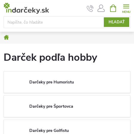
Prejsť
NÁKUPN
KOŠÍK
na
obsah
HĽADAŤ
Domov
Darček podľa hobby
Darčeky pre Humoristu
Darčeky pre Športovca
Darčeky pre Golfistu