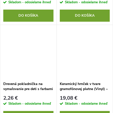
Skladom - odosielame ihneď
Skladom - odosielame ihneď
DO KOŠÍKA
DO KOŠÍKA
Drevená pokladnička na
Keramický hrnček v tvare
vymaľovanie pre deti s farbami
gramofónovej platne (Vinyl) –
(Dinosaurus / Motýľ / Žaba) |
350 ml
2,26 €
19,08 €
Kreatívna sada
Skladom - odosielame ihneď
Skladom - odosielame ihneď