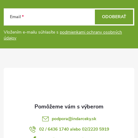
k
Z
y
Email
ODOBERAŤ
á
v
Vložením e-mailu súhlasíte s
podmienkami ochrany osobných
ý
p
údajov
p
ä
i
t
s
i
u
e
podpora
@
indarceky.sk
02 / 6436 1740 alebo 02/2220 5919