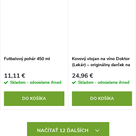
Futbalový pohár 450 ml
Kovový stojan na víno Doktor
(Lekár) – originálny darček na
fľašu 0,75 l
11,11 €
24,96 €
Skladom - odosielame ihneď
Skladom - odosielame ihneď
DO KOŠÍKA
DO KOŠÍKA
O
NAČÍTAŤ 12 ĎALŠÍCH