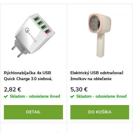
a
V
Najdrahšie
d
ý
Najpredávanejšie
e
p
Abecedne
n
i
i
s
e
Rýchlonabíjačka 4x USB
Elektrický USB odstraňovač
Quick Charge 3.0 sieťová,
žmolkov na oblečenie
p
30W
p
2,82 €
5,30 €
r
Skladom - odosielame ihneď
Skladom - odosielame ihneď
r
o
DETAIL
DO KOŠÍKA
o
d