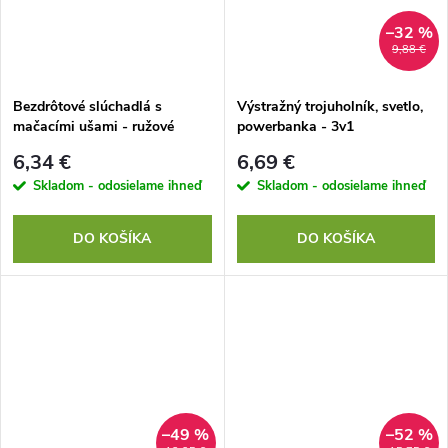
–32 %
9,88 €
Bezdrôtové slúchadlá s
Výstražný trojuholník, svetlo,
mačacími ušami - ružové
powerbanka - 3v1
6,34 €
6,69 €
Skladom - odosielame ihneď
Skladom - odosielame ihneď
DO KOŠÍKA
DO KOŠÍKA
–49 %
–52 %