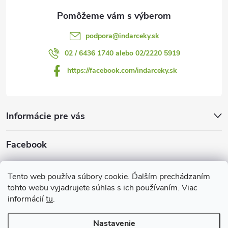
e
i
s
podpora
@
indarceky.sk
u
02 / 6436 1740 alebo 02/2220 5919
https://facebook.com/indarceky.sk
Informácie pre vás
Facebook
Prijímame online platby
Tento web používa súbory cookie. Ďalším prechádzaním
tohto webu vyjadrujete súhlas s ich používaním. Viac
informácií
tu
.
Nastavenie