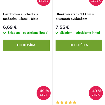
13,25 €
15,75 €
Bezdrôtové slúchadlá s
Hliníkový statív 133 cm s
mačacími ušami - biele
bluetooth ovládačom
6,69 €
7,55 €
Skladom - odosielame ihneď
Skladom - odosielame ihneď
DO KOŠÍKA
DO KOŠÍKA
–49 %
–49 %
6,80 €
2,82 €