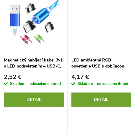
d
u
u
k
k
t
t
o
o
Magnetický nabíjací kábel 3v1
LED ambientné RGB
s LED podsvietením – USB-C,
osvetlenie USB s dobíjacou
v
Lightning, Micro USB (1m)
batériou
v
2,52 €
4,17 €
Skladom - odosielame ihneď
Skladom - odosielame ihneď
DETAIL
DETAIL