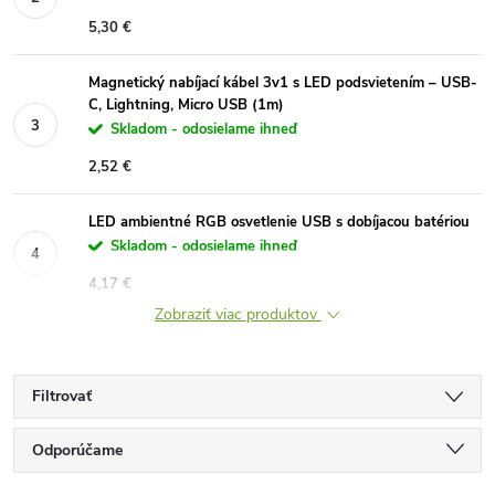
5,30 €
Magnetický nabíjací kábel 3v1 s LED podsvietením – USB-
C, Lightning, Micro USB (1m)
Skladom - odosielame ihneď
2,52 €
LED ambientné RGB osvetlenie USB s dobíjacou batériou
Skladom - odosielame ihneď
4,17 €
Zobraziť viac produktov
Filtrovať
R
Odporúčame
Najlacnejšie