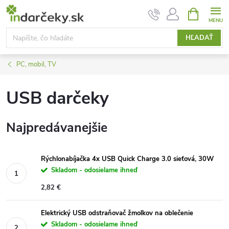
Prejsť
NÁKUPN
KOŠÍK
na
obsah
HĽADAŤ
PC, mobil, TV
USB darčeky
Najpredávanejšie
Rýchlonabíjačka 4x USB Quick Charge 3.0 sieťová, 30W
Skladom - odosielame ihneď
2,82 €
Elektrický USB odstraňovač žmolkov na oblečenie
Skladom - odosielame ihneď