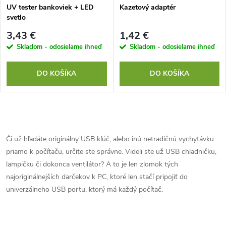
UV tester bankoviek + LED
Kazetový adaptér
svetlo
3,43 €
1,42 €
Skladom - odosielame ihneď
Skladom - odosielame ihneď
DO KOŠÍKA
DO KOŠÍKA
O
v
Či už hľadáte originálny USB kľúč, alebo inú netradičnú vychytávku
priamo k počítaču, určite ste správne. Videli ste už USB chladničku,
l
lampičku či dokonca ventilátor? A to je len zlomok tých
á
najoriginálnejších darčekov k PC, ktoré len stačí pripojiť do
univerzálneho USB portu, ktorý má každý počítač.
d
a