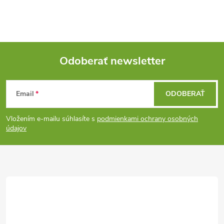
c
i
e
Odoberať newsletter
p
Z
r
Email
ODOBERAŤ
á
v
Vložením e-mailu súhlasíte s
podmienkami ochrany osobných
p
údajov
k
ä
y
v
t
ý
i
p