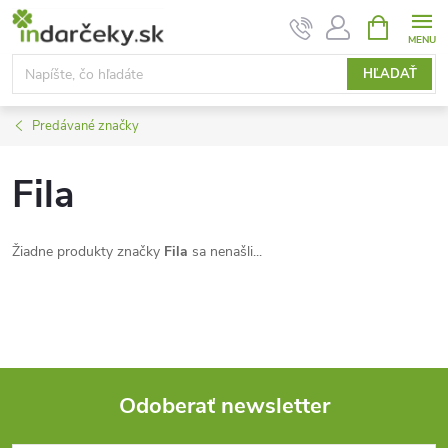
Prejsť
NÁKUPN
KOŠÍK
na
obsah
HĽADAŤ
Predávané značky
Fila
Žiadne produkty značky
Fila
sa nenašli...
Odoberať newsletter