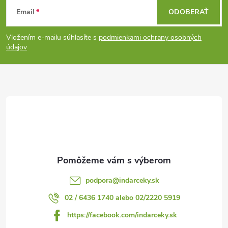
Z
Email
ODOBERAŤ
á
Vložením e-mailu súhlasíte s
podmienkami ochrany osobných
p
údajov
ä
t
i
e
podpora
@
indarceky.sk
02 / 6436 1740 alebo 02/2220 5919
https://facebook.com/indarceky.sk