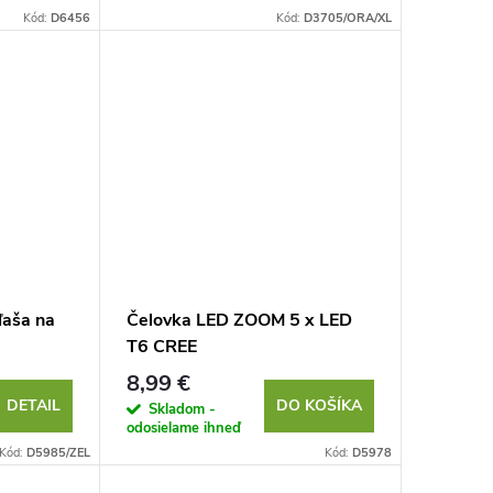
Kód:
D6456
Kód:
D3705/ORA/XL
ľaša na
Čelovka LED ZOOM 5 x LED
T6 CREE
8,99 €
DETAIL
DO KOŠÍKA
Skladom -
odosielame ihneď
Kód:
D5985/ZEL
Kód:
D5978