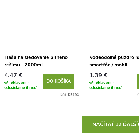
Flaša na sledovanie pitného
Vodeodolné púzdro n
režimu - 2000ml
smartfón / mobil
4,47 €
1,39 €
DO KOŠÍKA
Skladom -
Skladom -
odosielame ihneď
odosielame ihneď
Kód:
D5693
K
O
NAČÍTAŤ 12 ĎALŠ
v