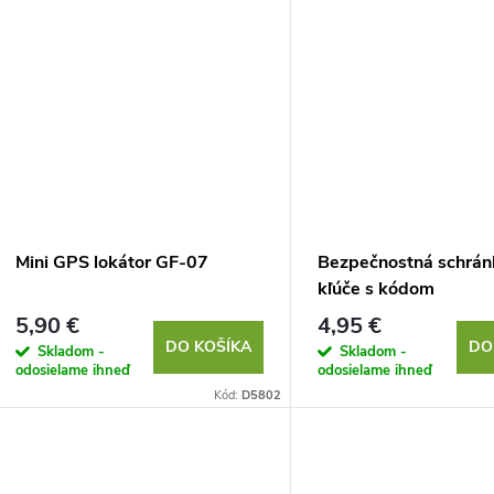
Mini GPS lokátor GF-07
Bezpečnostná schrán
kľúče s kódom
5,90 €
4,95 €
DO KOŠÍKA
DO
Skladom -
Skladom -
odosielame ihneď
odosielame ihneď
Kód:
D5802