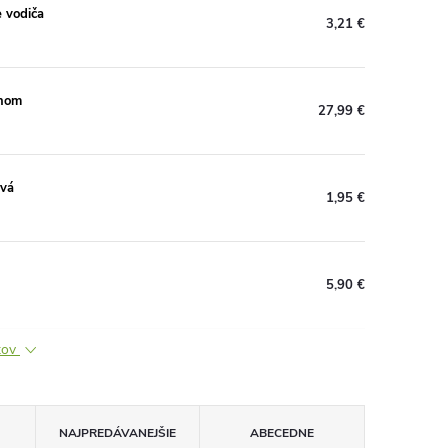
e vodiča
3,21 €
ahom
27,99 €
ová
1,95 €
5,90 €
ktov
NAJPREDÁVANEJŠIE
ABECEDNE