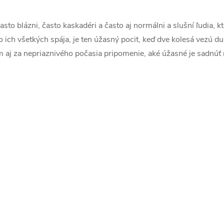
asto blázni, často kaskadéri a často aj normálni a slušní ľudia, 
á
o ich všetkých spája, je ten úžasný pocit, keď dve kolesá vezú d
d
m aj za nepriaznivého počasia pripomenie, aké úžasné je sadnúť n
a
c
e
p
v
k