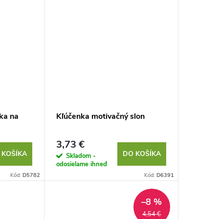
ka na
Kľúčenka motivačný slon
3,73 €
 KOŠÍKA
DO KOŠÍKA
Skladom -
odosielame ihneď
Kód:
D5782
Kód:
D6391
–8 %
4,54 €