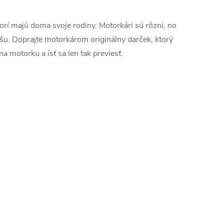
r
á
ktorí majú doma svoje rodiny. Motorkári sú rôzni, no
n
ušu. Doprajte motorkárom originálny darček, ktorý
k
a motorku a ísť sa len tak previesť.
o
v
a
n
i
e