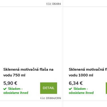
o
d
Kód:
D6484
d
u
u
k
k
t
t
o
o
v
v
Sklenená motivačná fľaša na
Sklenená motivačná f
vodu 750 ml
vodu 1000 ml
5,90 €
6,34 €
DETAIL
Skladom -
Skladom -
odosielame ihneď
odosielame ihneď
Kód:
D5984/CRN