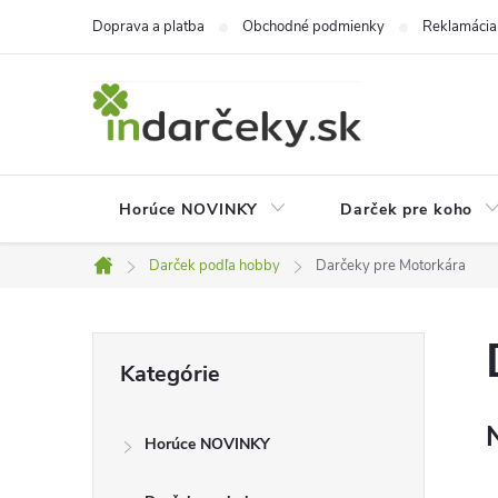
Prejsť
Doprava a platba
Obchodné podmienky
Reklamácia
na
obsah
Horúce NOVINKY
Darček pre koho
Darček podľa hobby
Darčeky pre Motorkára
Domov
B
Preskočiť
Kategórie
kategórie
o
Horúce NOVINKY
č