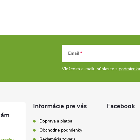
y
v
ý
p
Email
s
Vložením e-mailu súhlasíte s
podmienka
u
Informácie pre vás
Facebook
Doprava a platba
Obchodné podmienky
Reklamácia tovaru
darceky.