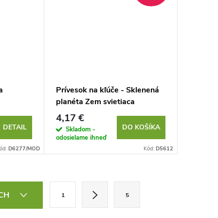
a
Prívesok na kľúče - Sklenená
planéta Zem svietiaca
4,17 €
DETAIL
DO KOŠÍKA
Skladom -
odosielame ihneď
ód:
D6277/MOD
Kód:
D5612
S
ÍCH
1
5
t