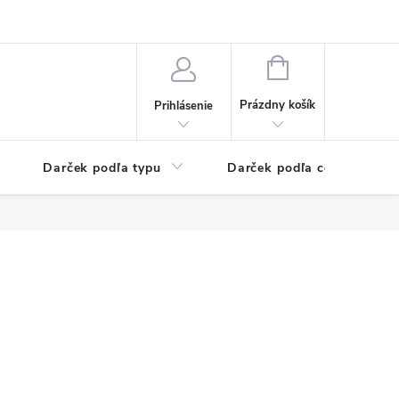
Kontaktné informácie
Veľkoobchodný program
NÁKUPNÝ
KOŠÍK
Prázdny košík
Prihlásenie
Darček podľa typu
Darček podľa ceny