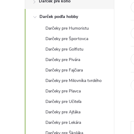
Darček pre koho
n
Darček podľa hobby
ý
Darčeky pre Humoristu
p
Darčeky pre Športovca
a
Darčeky pre Golfistu
Darčeky pre Pivára
n
Darčeky pre Fajčiara
e
Darčeky pre Milovníka tvrdého
Darčeky pre Plavca
l
Darčeky pre Učiteľa
Darčeky pre Ajťáka
Darčeky pre Lekára
Darčeky pre Školáka