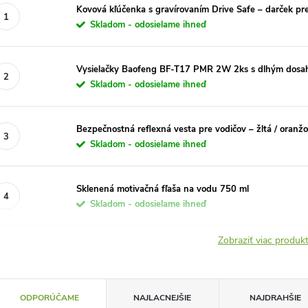
Kovová kľúčenka s gravírovaním Drive Safe – darček pr
Skladom - odosielame ihneď
Vysielačky Baofeng BF-T17 PMR 2W 2ks s dlhým dos
Skladom - odosielame ihneď
Bezpečnostná reflexná vesta pre vodičov – žltá / oranž
Skladom - odosielame ihneď
Sklenená motivačná fľaša na vodu 750 ml
Skladom - odosielame ihneď
Zobraziť viac produ
R
ODPORÚČAME
NAJLACNEJŠIE
NAJDRAHŠIE