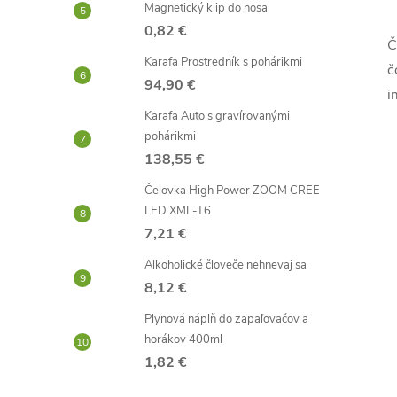
Magnetický klip do nosa
l
0,82 €
Č
Karafa Prostredník s pohárikmi
č
94,90 €
i
Karafa Auto s gravírovanými
pohárikmi
138,55 €
i
Čelovka High Power ZOOM CREE
LED XML-T6
7,21 €
Alkoholické človeče nehnevaj sa
8,12 €
r
Plynová náplň do zapaľovačov a
horákov 400ml
1,82 €