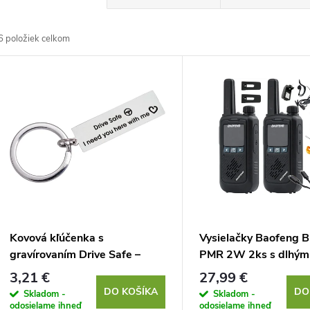
a
6
položiek celkom
d
V
e
ý
n
p
e
s
p
p
Kovová kľúčenka s
Vysielačky Baofeng 
r
gravírovaním Drive Safe –
PMR 2W 2ks s dlhým
r
darček pre vodiča
dosahom
3,21 €
27,99 €
o
DO KOŠÍKA
DO
Skladom -
Skladom -
odosielame ihneď
odosielame ihneď