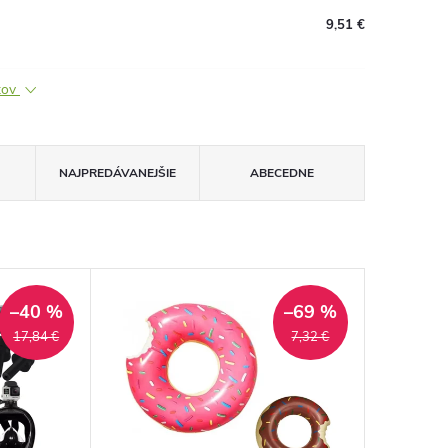
9,51 €
ktov
NAJPREDÁVANEJŠIE
ABECEDNE
–40 %
–69 %
17,84 €
7,32 €