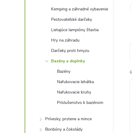
Kemping a záhradné vybavenie
Pestovateľské darčeky
Lietajúce lampióny šťastia
Hry na záhradu
Darčeky proti hmyzu
Bazény a doplnky
Bazény
6
Nafukovacie lehátka
Nafukovacie kruhy
Príslušenstvo k bazénom
Prívesky, prstene a mince
i
i
Bonbóny a čokolády