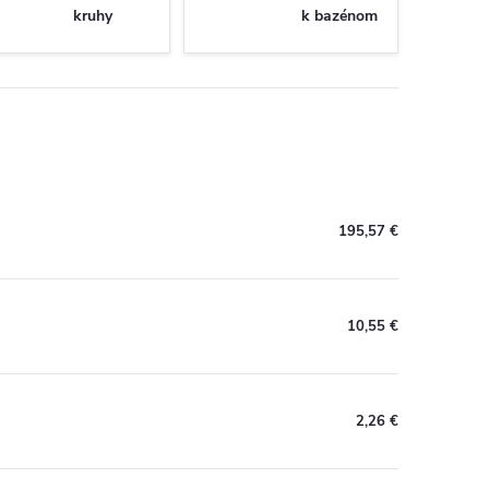
kruhy
k bazénom
195,57 €
10,55 €
2,26 €