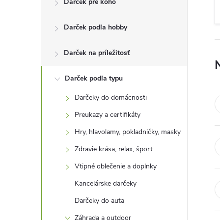
Darček pre koho
n
Darček podľa hobby
ý
p
Darček na príležitosť
a
Darček podľa typu
Darčeky do domácnosti
n
Preukazy a certifikáty
e
Hry, hlavolamy, pokladničky, masky
Zdravie krása, relax, šport
l
Vtipné oblečenie a doplnky
Kancelárske darčeky
Darčeky do auta
Záhrada a outdoor