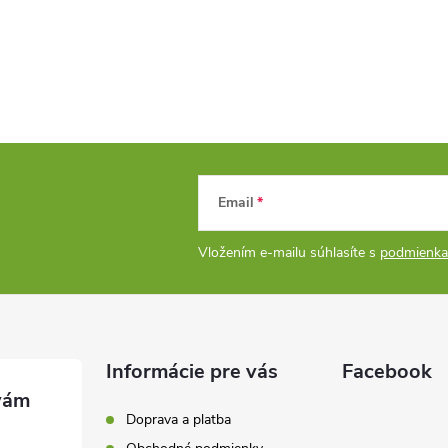
s
u
Email
Vložením e-mailu súhlasíte s
podmienka
Informácie pre vás
Facebook
Doprava a platba