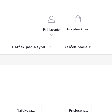
Kontaktné informácie
Veľkoobchodný program
NÁKUPNÝ
KOŠÍK
Prázdny košík
Prihlásenie
Darček podľa typu
Darček podľa ceny
Nafukovacie
Príslušenstvo