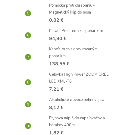
Pomôcka proti chrápaniu -
Magnetický klip do nosa
i
0,82 €
Karafa Prostredník s pohárikmi
94,90 €
Karafa Auto s gravírovanými
r
pohárikmi
138,55 €
Čelovka High Power ZOOM CREE
LED XML-T6
7,21 €
Alkoholické človeče nehnevaj sa
8,12 €
Plynová náplň do zapaľovačov a
horákov 400ml
1,82 €