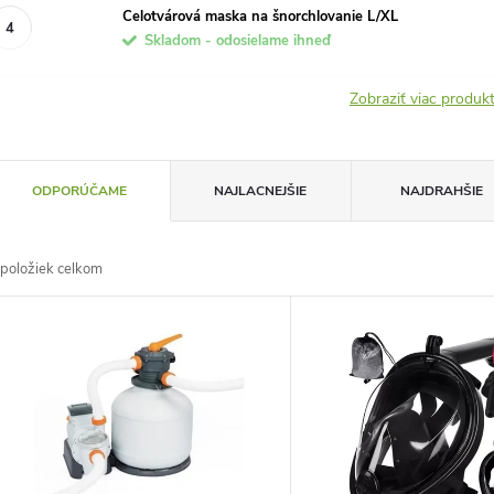
Celotvárová maska na šnorchlovanie L/XL
Skladom - odosielame ihneď
Zobraziť viac produ
R
ODPORÚČAME
NAJLACNEJŠIE
NAJDRAHŠIE
a
položiek celkom
d
V
e
ý
n
p