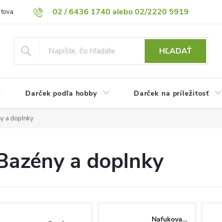
02 / 6436 1740 alebo 02/2220 5919
 tovaru
Vrátenie tovaru
Podmienky ochrany osobných údajov
HĽADAŤ
Darček podľa hobby
Darček na príležitosť
y a doplnky
Bazény a doplnky
Nafukovacie