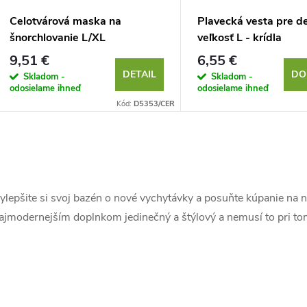
v
v
Celotvárová maska na
Plavecká vesta pre de
šnorchlovanie L/XL
veľkosť L - krídla
9,51 €
6,55 €
DETAIL
DO
Skladom -
Skladom -
odosielame ihneď
odosielame ihneď
Kód:
D5353/CER
O
v
ylepšite si svoj bazén o nové vychytávky a posuňte kúpanie na 
ajmodernejším doplnkom jedinečný a štýlový a nemusí to pri tom
á
d
a