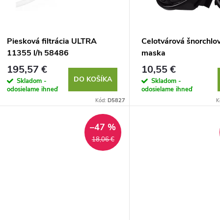
e
s
p
p
Piesková filtrácia ULTRA
Celotvárová šnorchlo
r
11355 l/h 58486
maska
r
195,57 €
10,55 €
o
DO KOŠÍKA
Skladom -
Skladom -
o
odosielame ihneď
odosielame ihneď
d
Kód:
D5827
K
d
u
–47 %
u
18,06 €
k
k
t
t
o
o