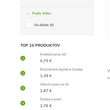
Podľa štítku
Na sklade
6
TOP 10 PRODUKTOV
Kreditná karta nôž
0,75 €
Bezbolestná depilácia Sundep
V
l
1,39 €
n
Gélová maska ​​na oči
2,87 €
Falošný kameň
2,76 €