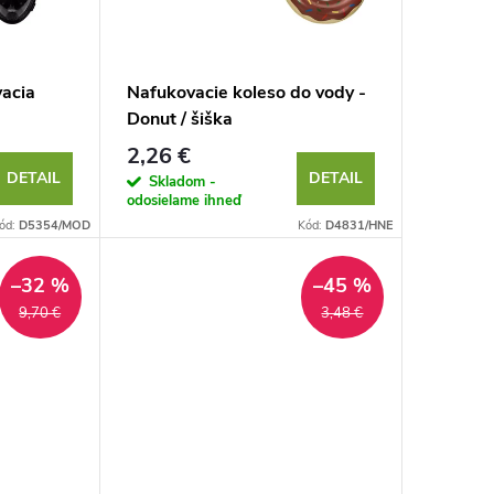
vacia
Nafukovacie koleso do vody -
Donut / šiška
2,26 €
DETAIL
DETAIL
Skladom -
odosielame ihneď
ód:
D5354/MOD
Kód:
D4831/HNE
–32 %
–45 %
9,70 €
3,48 €