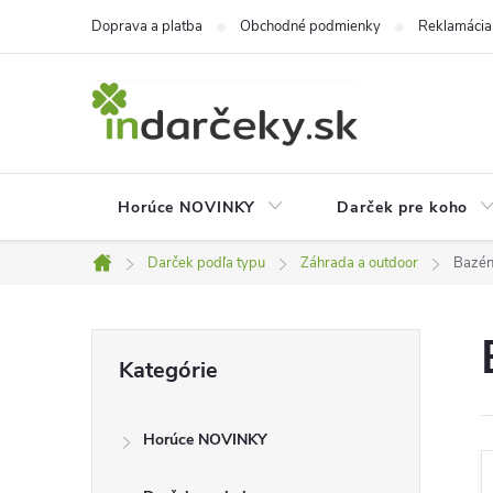
Prejsť
Doprava a platba
Obchodné podmienky
Reklamácia
na
obsah
Horúce NOVINKY
Darček pre koho
Darček podľa typu
Záhrada a outdoor
Bazén
Domov
B
Preskočiť
Kategórie
kategórie
o
Horúce NOVINKY
č