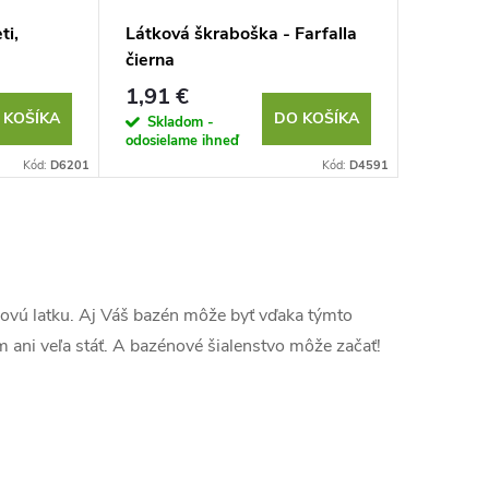
ti,
Látková škraboška - Farfalla
čierna
1,91 €
 KOŠÍKA
DO KOŠÍKA
Skladom -
odosielame ihneď
Kód:
D6201
Kód:
D4591
novú latku. Aj Váš bazén môže byť vďaka týmto
 ani veľa stáť. A bazénové šialenstvo môže začať!