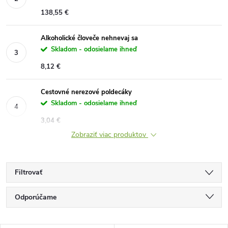
138,55 €
Alkoholické človeče nehnevaj sa
Skladom - odosielame ihneď
8,12 €
Cestovné nerezové poldecáky
Skladom - odosielame ihneď
3,04 €
Zobraziť viac produktov
Filtrovať
R
Odporúčame
a
Najlacnejšie