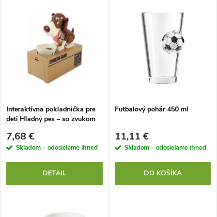
V
Najdrahšie
d
ý
Najpredávanejšie
e
p
Abecedne
n
i
i
s
e
Interaktívna pokladnička pre
Futbalový pohár 450 ml
deti Hladný pes – so zvukom
p
p
7,68 €
11,11 €
r
Skladom - odosielame ihneď
Skladom - odosielame ihneď
r
o
DETAIL
DO KOŠÍKA
o
d
d