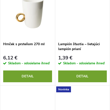
u
u
k
k
t
t
o
o
Hrnček s prsteňom 270 ml
Lampión šťastia – lietajúci
lampión prianí
v
v
6,12 €
1,39 €
Skladom - odosielame ihneď
Skladom - odosielame ihneď
DETAIL
DETAIL
Novinka