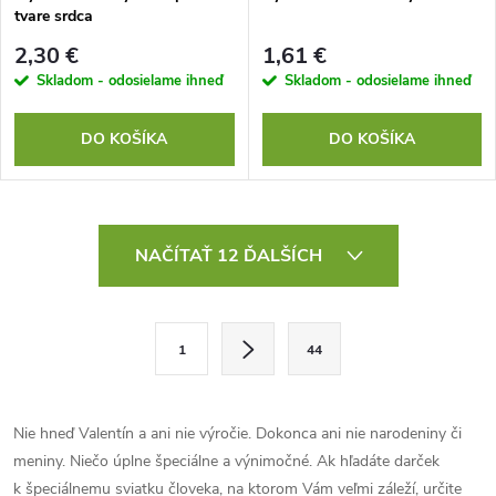
tvare srdca
2,30 €
1,61 €
Skladom - odosielame ihneď
Skladom - odosielame ihneď
DO KOŠÍKA
DO KOŠÍKA
O
NAČÍTAŤ 12 ĎALŠÍCH
v
l
S
1
44
t
á
r
d
á
Nie hneď Valentín a ani nie výročie. Dokonca ani nie narodeniny či
a
n
meniny. Niečo úplne špeciálne a výnimočné. Ak hľadáte darček
k
k špeciálnemu sviatku človeka, na ktorom Vám veľmi záleží, určite