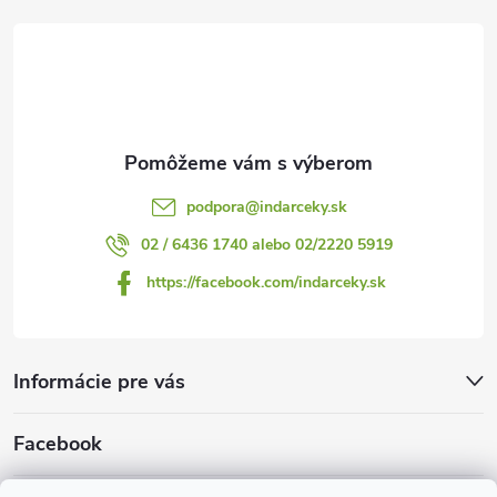
i
t
s
i
u
e
podpora
@
indarceky.sk
02 / 6436 1740 alebo 02/2220 5919
https://facebook.com/indarceky.sk
Informácie pre vás
Facebook