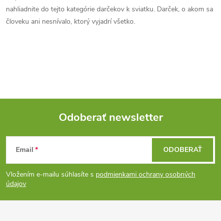
c
o
nahliadnite do tejto kategórie darčekov k sviatku. Darček, o akom sa
i
človeku ani nesnívalo, ktorý vyjadrí všetko.
v
a
e
n
p
i
e
r
v
Odoberať newsletter
k
Z
y
Email
ODOBERAŤ
á
v
Vložením e-mailu súhlasíte s
podmienkami ochrany osobných
ý
p
údajov
p
ä