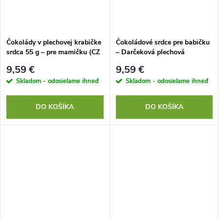
Čokolády v plechovej krabičke
Čokoládové srdce pre babičku
srdca 55 g – pre mamičku (CZ
– Darčeková plechová
verzia)
krabička s čokoládkami 55 g
9,59 €
9,59 €
Skladom - odosielame ihneď
Skladom - odosielame ihneď
DO KOŠÍKA
DO KOŠÍKA