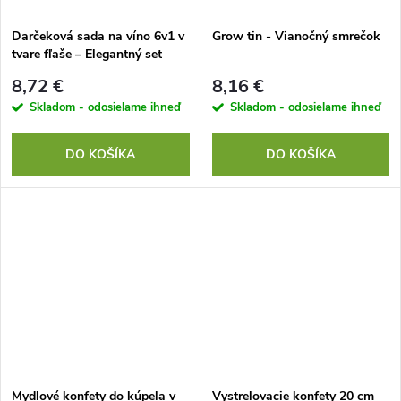
Darčeková sada na víno 6v1 v
Grow tin - Vianočný smrečok
tvare fľaše – Elegantný set
doplnkov pre vinára
8,72 €
8,16 €
Skladom - odosielame ihneď
Skladom - odosielame ihneď
DO KOŠÍKA
DO KOŠÍKA
Mydlové konfety do kúpeľa v
Vystreľovacie konfety 20 cm