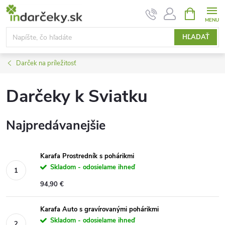
Prejsť
NÁKUPN
KOŠÍK
na
obsah
HĽADAŤ
Darček na príležitosť
Darčeky k Sviatku
Najpredávanejšie
Karafa Prostredník s pohárikmi
Skladom - odosielame ihneď
94,90 €
Karafa Auto s gravírovanými pohárikmi
Skladom - odosielame ihneď