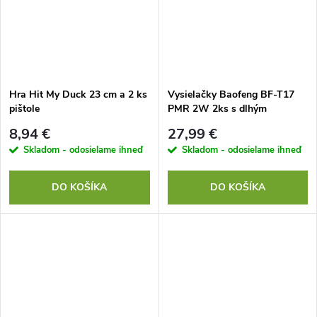
Hra Hit My Duck 23 cm a 2 ks
Vysielačky Baofeng BF-T17
pištole
PMR 2W 2ks s dlhým
dosahom
8,94 €
27,99 €
Skladom - odosielame ihneď
Skladom - odosielame ihneď
DO KOŠÍKA
DO KOŠÍKA