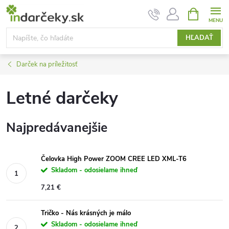
Prejsť
NÁKUPN
KOŠÍK
na
obsah
HĽADAŤ
Darček na príležitosť
Letné darčeky
Najpredávanejšie
Čelovka High Power ZOOM CREE LED XML-T6
Skladom - odosielame ihneď
7,21 €
Tričko - Nás krásných je málo
Skladom - odosielame ihneď