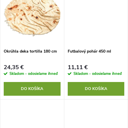
u
u
k
k
t
t
o
o
Okrúhla deka tortilla 180 cm
Futbalový pohár 450 ml
v
v
24,35 €
11,11 €
Skladom - odosielame ihneď
Skladom - odosielame ihneď
DO KOŠÍKA
DO KOŠÍKA