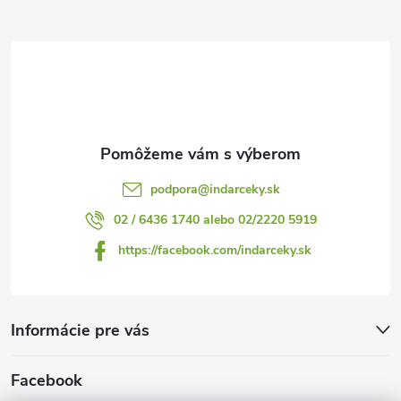
ä
i
s
t
u
i
e
podpora
@
indarceky.sk
02 / 6436 1740 alebo 02/2220 5919
https://facebook.com/indarceky.sk
Informácie pre vás
Facebook