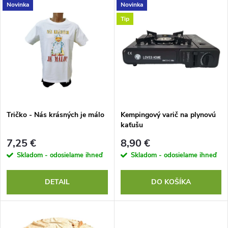
V
Novinka
Novinka
Najdrahšie
d
Tip
ý
Najpredávanejšie
e
p
Abecedne
n
i
i
s
e
Tričko - Nás krásných je málo
Kempingový varič na plynovú
kaťušu
p
p
7,25 €
8,90 €
r
Skladom - odosielame ihneď
Skladom - odosielame ihneď
r
o
DETAIL
DO KOŠÍKA
o
d
d