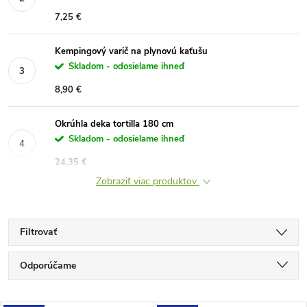
7,25 €
Kempingový varič na plynovú kaťušu
Skladom - odosielame ihneď
8,90 €
Okrúhla deka tortilla 180 cm
Skladom - odosielame ihneď
24,35 €
Zobraziť viac produktov
Filtrovať
R
Odporúčame
a
Najlacnejšie