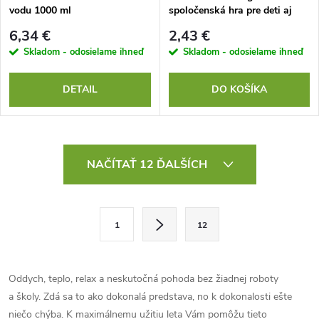
vodu 1000 ml
spoločenská hra pre deti aj
dospelých
6,34 €
2,43 €
Skladom - odosielame ihneď
Skladom - odosielame ihneď
DETAIL
DO KOŠÍKA
O
NAČÍTAŤ 12 ĎALŠÍCH
v
l
S
1
12
t
á
r
d
á
Oddych, teplo, relax a neskutočná pohoda bez žiadnej roboty
a
n
a školy. Zdá sa to ako dokonalá predstava, no k dokonalosti ešte
k
niečo chýba. K maximálnemu užitiu leta Vám pomôžu tieto