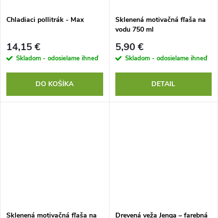
Chladiaci pollitrák - Max
Sklenená motivačná fľaša na
vodu 750 ml
14,15 €
5,90 €
Skladom - odosielame ihneď
Skladom - odosielame ihneď
DO KOŠÍKA
DETAIL
Sklenená motivačná fľaša na
Drevená veža Jenga – farebná