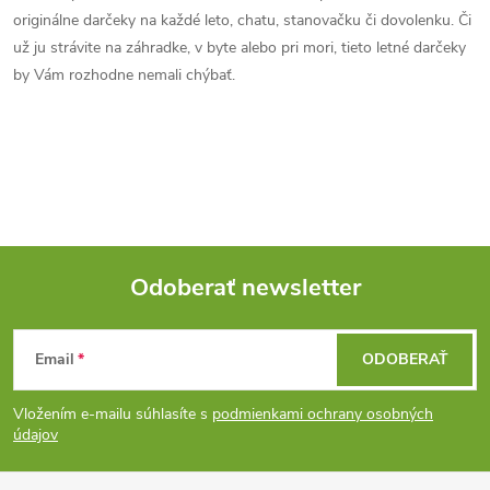
c
o
originálne darčeky na každé leto, chatu, stanovačku či dovolenku. Či
i
už ju strávite na záhradke, v byte alebo pri mori, tieto letné darčeky
v
by Vám rozhodne nemali chýbať.
a
e
n
p
i
e
r
v
k
Odoberať newsletter
y
Z
v
Email
ODOBERAŤ
á
ý
Vložením e-mailu súhlasíte s
podmienkami ochrany osobných
p
údajov
p