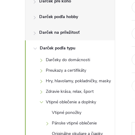
Darček pre koho
n
Darček podľa hobby
ý
p
Darček na príležitosť
a
Darček podľa typu
Darčeky do domácnosti
n
Preukazy a certifikáty
e
Hry, hlavolamy, pokladničky, masky
Zdravie krása, relax, šport
l
Vtipné oblečenie a doplnky
Vtipné ponožky
Pánske vtipné oblečenie
Originálne okuliare a čiapky