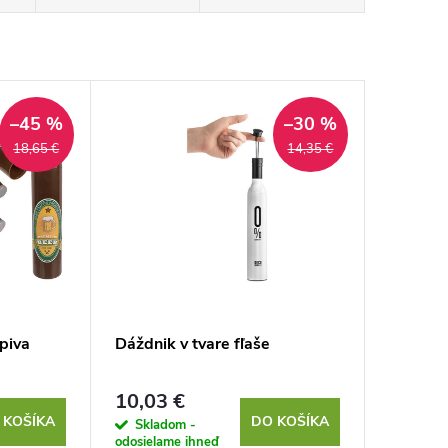
–45 %
–30 %
18,65 €
14,35 €
piva
Dáždnik v tvare fľaše
10,03 €
 KOŠÍKA
DO KOŠÍKA
Skladom -
odosielame ihneď