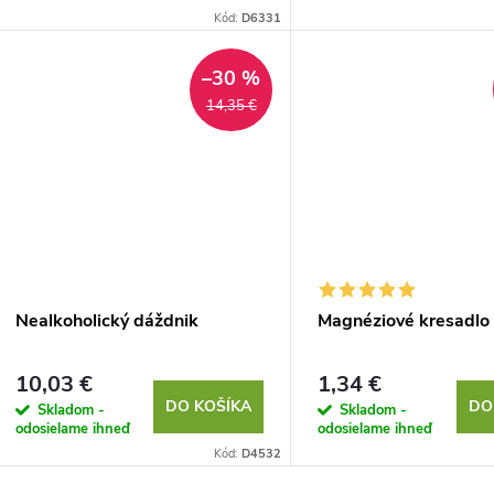
o
d
Kód:
D6331
d
u
–30 %
u
14,35 €
k
k
t
t
o
o
v
v
Nealkoholický dáždnik
Magnéziové kresadlo
10,03 €
1,34 €
DO KOŠÍKA
DO
Skladom -
Skladom -
odosielame ihneď
odosielame ihneď
Kód:
D4532