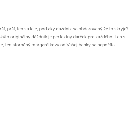
O
v
rší, prší, len sa leje, pod aký dáždnik sa obdarovaný že to skryje
akýto originálny dáždnik je perfektný darček pre každého. Len s
ie, ten storočný margarétkovy od Vašej babky sa nepočíta...
á
d
a
c
e
p