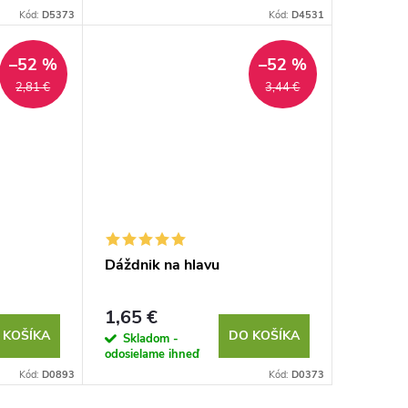
Kód:
D5373
Kód:
D4531
–52 %
–52 %
2,81 €
3,44 €
Dáždnik na hlavu
1,65 €
 KOŠÍKA
DO KOŠÍKA
Skladom -
odosielame ihneď
Kód:
D0893
Kód:
D0373