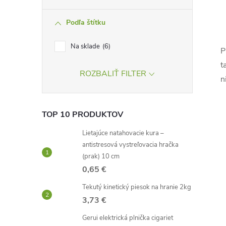
Podľa štítku
Na sklade
6
P
l
t
ROZBALIŤ FILTER
n
TOP 10 PRODUKTOV
Lietajúce natahovacie kura –
antistresová vystreľovacia hračka
(prak) 10 cm
i
0,65 €
Tekutý kinetický piesok na hranie 2kg
3,73 €
Gerui elektrická plnička cigariet