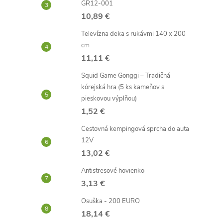
r
GR12-001
10,89 €
Televízna deka s rukávmi 140 x 200
cm
11,11 €
Squid Game Gonggi – Tradičná
kórejská hra (5 ks kameňov s
pieskovou výplňou)
1,52 €
Cestovná kempingová sprcha do auta
i
12V
13,02 €
Antistresové hovienko
3,13 €
Osuška - 200 EURO
18,14 €