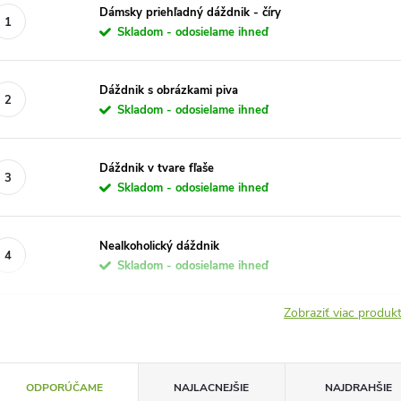
Dámsky priehľadný dáždnik - číry
Skladom - odosielame ihneď
Dáždnik s obrázkami piva
Skladom - odosielame ihneď
Dáždnik v tvare fľaše
Skladom - odosielame ihneď
Nealkoholický dáždnik
Skladom - odosielame ihneď
Zobraziť viac produ
R
ODPORÚČAME
NAJLACNEJŠIE
NAJDRAHŠIE