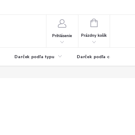
Kontaktné informácie
Veľkoobchodný program
NÁKUPNÝ
KOŠÍK
Prázdny košík
Prihlásenie
Darček podľa typu
Darček podľa ceny