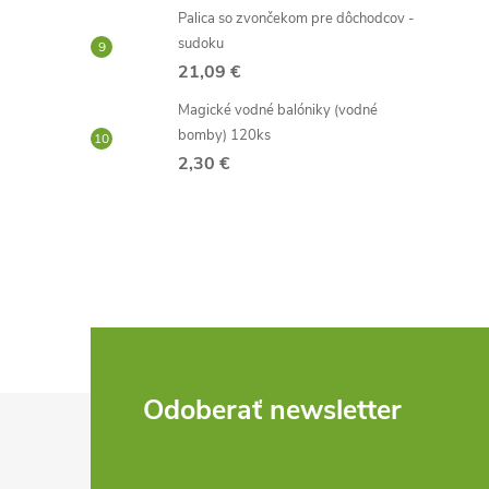
Palica so zvončekom pre dôchodcov -
sudoku
21,09 €
Magické vodné balóniky (vodné
bomby) 120ks
2,30 €
Z
Odoberať newsletter
á