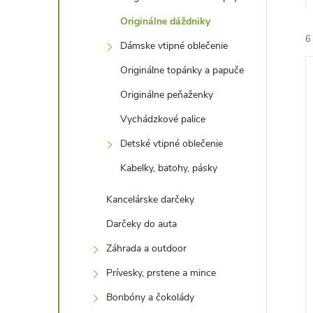
Originálne dáždniky
6
Dámske vtipné oblečenie
Originálne topánky a papuče
Originálne peňaženky
Vychádzkové palice
Detské vtipné oblečenie
i
i
Kabelky, batohy, pásky
Kancelárske darčeky
Darčeky do auta
Záhrada a outdoor
Prívesky, prstene a mince
Bonbóny a čokolády