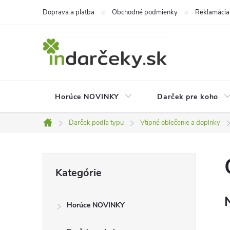
Prejsť
Doprava a platba
Obchodné podmienky
Reklamácia
na
obsah
Horúce NOVINKY
Darček pre koho
Darček podľa typu
Vtipné oblečenie a doplnky
Domov
B
Preskočiť
Kategórie
kategórie
o
Horúce NOVINKY
č