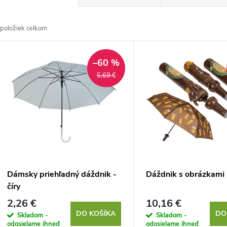
a
položiek celkom
d
V
e
–60 %
ý
5,69 €
n
p
e
s
p
p
Dámsky priehľadný dáždnik -
Dáždnik s obrázkami 
r
číry
r
2,26 €
10,16 €
o
DO KOŠÍKA
DO
Skladom -
Skladom -
odosielame ihneď
odosielame ihneď