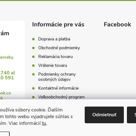
Informácie pre vás
Facebook
Doprava a platba
Obchodné podmienky
Reklamácia tovaru
darceky.
Vrátenie tovaru
1740 al
Podmienky ochrany
20 591
osobných údajov
Kontaktné informácie
ook.co
Veľkoobchodný program
sk
oužíva súbory cookie. Ďalším
Odmietnuť
m tohto webu vyjadrujete súhlas s
ním. Viac informácií
tu
.