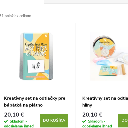
a
31
položiek celkom
d
V
e
ý
n
p
e
s
p
p
Kreatívny set na odtlačky pre
Kreatívny set na odtl
r
bábätká na plátno
hliny
r
20,10 €
20,10 €
o
DO KOŠÍKA
DO
Skladom -
Skladom -
odosielame ihneď
odosielame ihneď