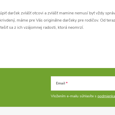
úpiť darček zvlášť otcovi a zvlášť mamine nemusí byť vždy správ
á
krivdený, máme pre Vás originálne darčeky pre rodičov. Od te
d
 tešiť sa z ich vzájomnej radosti, ktorá neomrzí.
a
c
e
p
Email
v
Vložením e-mailu súhlasíte s
podmienka
k