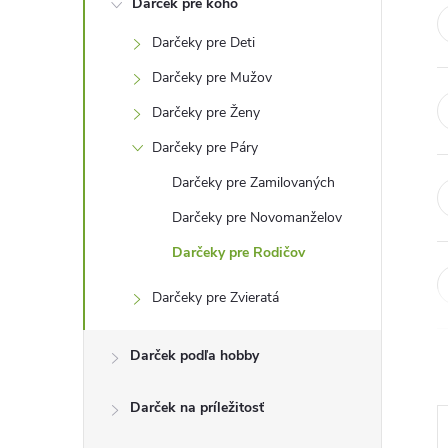
Darček pre koho
n
Darčeky pre Deti
ý
Darčeky pre Mužov
p
Darčeky pre Ženy
Darčeky pre Páry
a
Darčeky pre Zamilovaných
n
Darčeky pre Novomanželov
Darčeky pre Rodičov
e
Darčeky pre Zvieratá
l
Darček podľa hobby
Darček na príležitosť