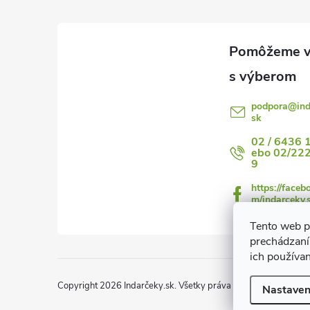
p
ä
t
i
podpora
@
in
i
sk
e
02 / 6436 
ebo 02/22
9
https://faceb
m/indarceky.
Tento web p
prechádzaní
ich používa
Copyright 2026
Indarčeky.sk
. Všetky práva vyhradené.
Upraviť
Nastaven