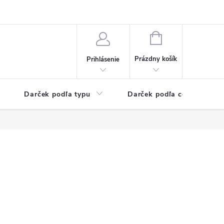
Kontaktné informácie
Veľkoobchodný program
NÁKUPNÝ
KOŠÍK
Prázdny košík
Prihlásenie
Darček podľa typu
Darček podľa ceny