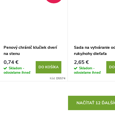
Penový chránič klučiek dverí
Sada na vytváranie o
na stenu
ruky/nohy dieťaťa
0,74 €
2,65 €
DO KOŠÍKA
DO
Skladom -
Skladom -
odosielame ihneď
odosielame ihneď
Kód:
D5574
O
NAČÍTAŤ 12 ĎALŠ
v