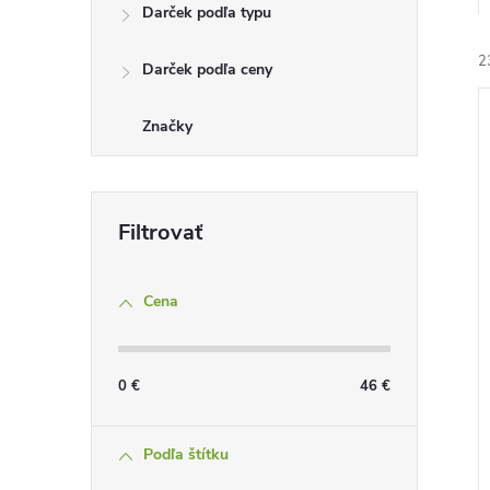
Darček podľa typu
2
Darček podľa ceny
Značky
i
i
Cena
0
€
46
€
Podľa štítku