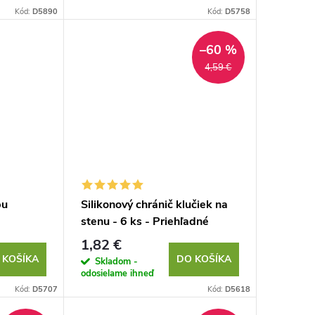
Kód:
D5890
Kód:
D5758
–60 %
4,59 €
pu
Silikonový chránič klučiek na
stenu - 6 ks - Priehľadné
1,82 €
 KOŠÍKA
DO KOŠÍKA
Skladom -
odosielame ihneď
Kód:
D5707
Kód:
D5618