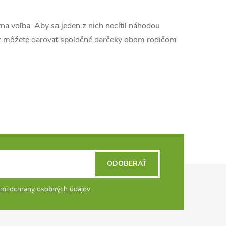
r
á
na voľba. Aby sa jeden z nich necítil náhodou
n
raz môžete darovať spoločné darčeky obom rodičom
k
o
v
a
n
i
e
ODOBERAŤ
mi ochrany osobných údajov