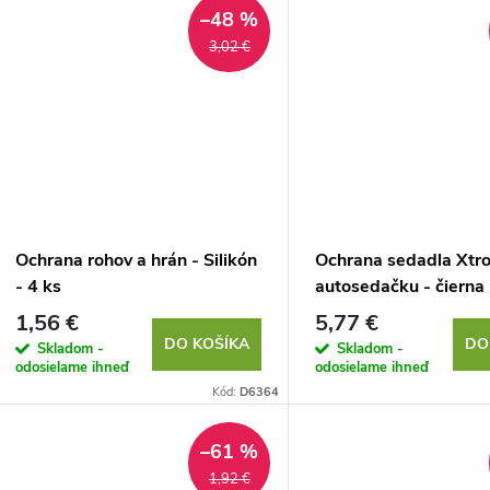
–48 %
3,02 €
Ochrana rohov a hrán - Silikón
Ochrana sedadla Xtr
- 4 ks
autosedačku - čierna
1,56 €
5,77 €
DO KOŠÍKA
DO
Skladom -
Skladom -
odosielame ihneď
odosielame ihneď
Kód:
D6364
–61 %
1,92 €