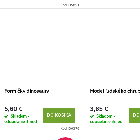
o
d
Kód:
D5891
d
u
u
k
k
t
t
o
o
v
v
Formičky dinosaury
Model ľudského chru
5,60 €
3,65 €
DO KOŠÍKA
DO
Skladom -
Skladom -
odosielame ihneď
odosielame ihneď
Kód:
D6376