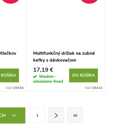
dtlačkov
Multifunkčný držiak na zubné
kefky s dávkovačom
17,19 €
 KOŠÍKA
DO KOŠÍKA
Skladom -
odosielame ihneď
Kód:
D5550
Kód:
D5410
S
ÍCH
1
20
t