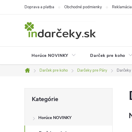
Prejsť
Doprava a platba
Obchodné podmienky
Reklamácia
na
obsah
Horúce NOVINKY
Darček pre koho
Darček pre koho
Darčeky pre Páry
Darčeky 
Domov
B
Preskočiť
Kategórie
kategórie
o
Horúce NOVINKY
č