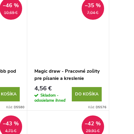
–46 %
–35 %
10,69 €
7,04 €
obb pod
Magic draw - Pracovné zošity
pre písanie a kreslenie
4,56 €
 KOŠÍKA
DO KOŠÍKA
Skladom -
odosielame ihneď
Kód:
D5580
Kód:
D5576
–43 %
–42 %
4,71 €
29,91 €