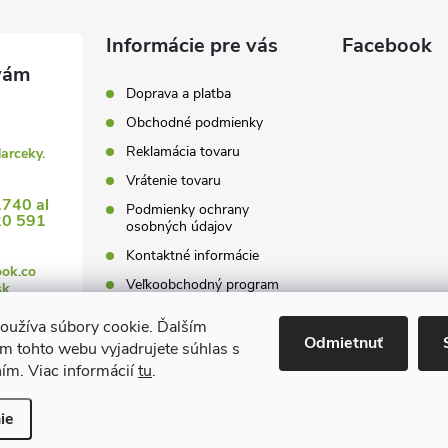
y
Informácie pre vás
Facebook
v
ý
Doprava a platba
Obchodné podmienky
p
Reklamácia tovaru
darceky.
Vrátenie tovaru
1740 al
s
Podmienky ochrany
20 591
osobných údajov
u
Kontaktné informácie
ook.co
Veľkoobchodný program
sk
oužíva súbory cookie. Ďalším
Odmietnuť
m tohto webu vyjadrujete súhlas s
ním. Viac informácií
tu
.
 nastavenie cookies
ie