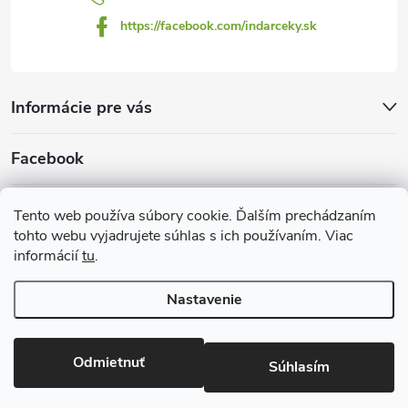
https://facebook.com/indarceky.sk
Informácie pre vás
Facebook
Prijímame online platby
Tento web používa súbory cookie. Ďalším prechádzaním
tohto webu vyjadrujete súhlas s ich používaním. Viac
informácií
tu
.
Nastavenie
Copyright 2026
Indarčeky.sk
. Všetky práva vyhradené.
Upraviť
nastavenie cookies
Odmietnuť
Súhlasím
Vytvoril Shoptet