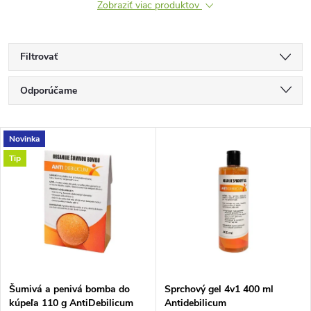
Zobraziť viac produktov
Filtrovať
R
Odporúčame
a
Najlacnejšie
V
Novinka
Najdrahšie
d
Tip
ý
Najpredávanejšie
e
p
Abecedne
n
i
i
s
e
Šumivá a penivá bomba do
Sprchový gel 4v1 400 ml
kúpeľa 110 g AntiDebilicum
Antidebilicum