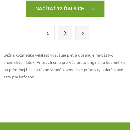
O
NAČÍTAŤ 12 ĎALŠÍCH
v
l
S
1
6
t
á
r
d
á
Bežná kozmetika veľakrát vysušuje pleť a obsahuje množstvo
a
n
chemických látok. Pripravili sme pre Vás preto originálnu kozmetiku
k
na prírodnej báze a rôzne vtipné kozmetické prípravky a darčekové
c
o
sety pre každého.
i
v
a
e
n
p
i
e
r