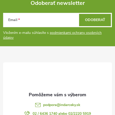
v
Odoberať newsletter
Z
k
Email
ODOBERAŤ
y
á
v
Vložením e-mailu súhlasíte s
podmienkami ochrany osobných
p
údajov
ý
ä
p
t
i
s
i
u
e
podpora
@
indarceky.sk
02 / 6436 1740 alebo 02/2220 5919