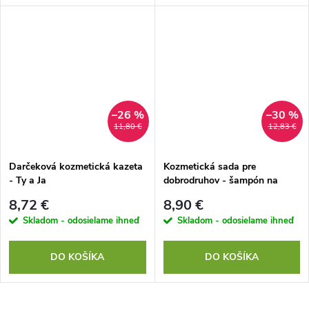
–26 %
–30 %
11,80 €
12,83 €
Darčeková kozmetická kazeta
Kozmetická sada pre
- Ty a Ja
dobrodruhov - šampón na
vlasy, toaletné mydlo, sprchový
8,72 €
8,90 €
gél
Skladom - odosielame ihneď
Skladom - odosielame ihneď
DO KOŠÍKA
DO KOŠÍKA