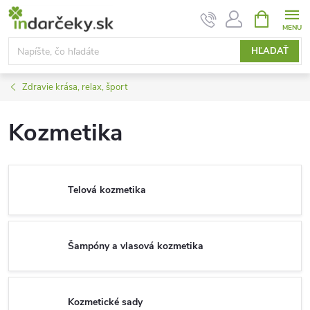
Prejsť
NÁKUPN
KOŠÍK
na
obsah
HĽADAŤ
Zdravie krása, relax, šport
Kozmetika
Telová kozmetika
Šampóny a vlasová kozmetika
Kozmetické sady