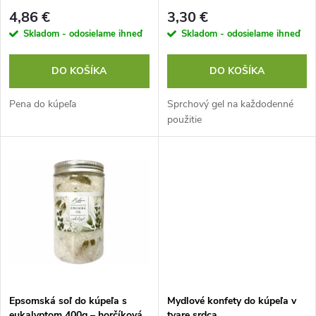
p
p
4,86 €
3,30 €
r
Skladom - odosielame ihneď
Skladom - odosielame ihneď
r
o
DO KOŠÍKA
DO KOŠÍKA
o
d
Pena do kúpeľa
Sprchový gel na každodenné
d
použitie
u
u
k
k
t
t
o
o
v
v
Epsomská soľ do kúpeľa s
Mydlové konfety do kúpeľa v
eukalyptom 400g – horčíková
tvare srdca