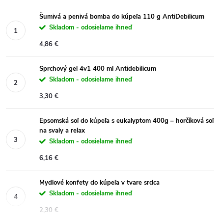
Šumivá a penivá bomba do kúpeľa 110 g AntiDebilicum
Skladom - odosielame ihneď
4,86 €
Sprchový gel 4v1 400 ml Antidebilicum
Skladom - odosielame ihneď
3,30 €
Epsomská soľ do kúpeľa s eukalyptom 400g – horčíková soľ
na svaly a relax
Skladom - odosielame ihneď
6,16 €
Mydlové konfety do kúpeľa v tvare srdca
Skladom - odosielame ihneď
2,30 €