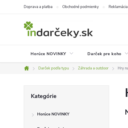
Prejsť
Doprava a platba
Obchodné podmienky
Reklamácia
na
obsah
Horúce NOVINKY
Darček pre koho
Darček podľa typu
Záhrada a outdoor
Hry n
Domov
B
Preskočiť
Kategórie
kategórie
o
Horúce NOVINKY
č