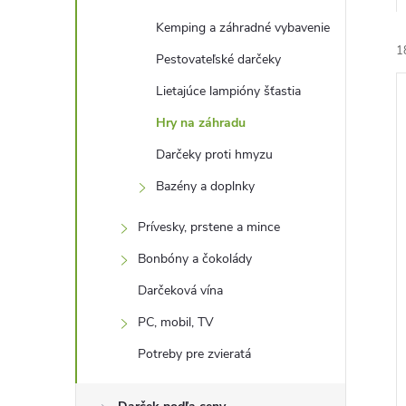
Kemping a záhradné vybavenie
1
Pestovateľské darčeky
Lietajúce lampióny šťastia
Hry na záhradu
Darčeky proti hmyzu
Bazény a doplnky
i
i
Prívesky, prstene a mince
Bonbóny a čokolády
Darčeková vína
PC, mobil, TV
Potreby pre zvieratá