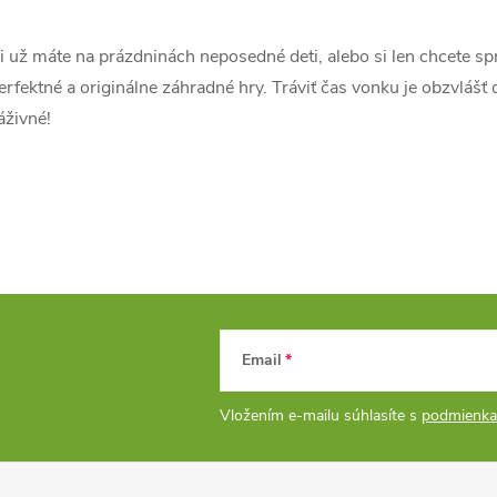
i už máte na prázdninách neposedné deti, alebo si len chcete sprí
á
erfektné a originálne záhradné hry. Tráviť čas vonku je obzvlášť d
d
áživné!
a
c
e
p
Email
v
Vložením e-mailu súhlasíte s
podmienka
k