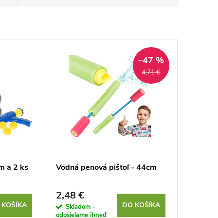
–47 %
4,71 €
m a 2 ks
Vodná penová pištoľ - 44cm
2,48 €
 KOŠÍKA
DO KOŠÍKA
Skladom -
odosielame ihneď