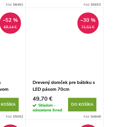
Kód:
D6461
Kód:
D5653
–52 %
–30 %
68,14 €
71,51 €
s
Drevený domček pre bábiku s
tvom
LED pásom 70cm
49,70 €
 KOŠÍKA
DO KOŠÍKA
Skladom -
odosielame ihneď
Kód:
D5052
Kód:
D4848