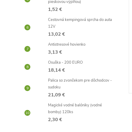
pieskovou výplňou)
1,52 €
Cestovná kempingová sprcha do auta
12V
13,02 €
Antistresové hovienko
3,13 €
Osuška - 200 EURO
18,14 €
Palica so zvončekom pre dôchodcov -
sudoku
21,09 €
Magické vodné balóniky (vodné
bomby) 120ks
2,30 €