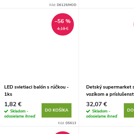
o
d
Kód:
D6129/MOD
d
u
–56 %
u
4,19 €
k
k
t
t
o
o
v
v
LED svietiaci balón s rúčkou -
Detský supermarket 
1ks
vozíkom a príslušens
1,82 €
32,07 €
DO KOŠÍKA
DO
Skladom -
Skladom -
odosielame ihneď
odosielame ihneď
Kód:
D5613