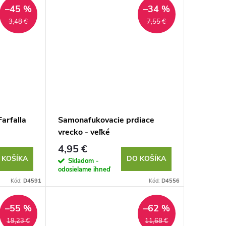
–45 %
–34 %
3,48 €
7,55 €
arfalla
Samonafukovacie prdiace
vrecko - veľké
4,95 €
 KOŠÍKA
DO KOŠÍKA
Skladom -
odosielame ihneď
Kód:
D4591
Kód:
D4556
–55 %
–62 %
19,23 €
11,68 €