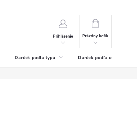
Kontaktné informácie
Veľkoobchodný program
NÁKUPNÝ
KOŠÍK
Prázdny košík
Prihlásenie
Darček podľa typu
Darček podľa ceny