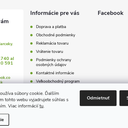
y
Informácie pre vás
Facebook
v
ý
Doprava a platba
Obchodné podmienky
p
Reklamácia tovaru
darceky.
Vrátenie tovaru
1740 al
s
Podmienky ochrany
20 591
osobných údajov
u
Kontaktné informácie
ook.co
Veľkoobchodný program
sk
oužíva súbory cookie. Ďalším
Odmietnuť
m tohto webu vyjadrujete súhlas s
ním. Viac informácií
tu
.
 nastavenie cookies
ie