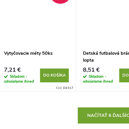
Vytyčovacie méty 50ks
Detská futbalová brá
lopta
7,21 €
8,51 €
DO KOŠÍKA
DO
Skladom -
Skladom -
odosielame ihneď
odosielame ihneď
Kód:
D4317
O
NAČÍTAŤ 6 ĎALŠÍ
v