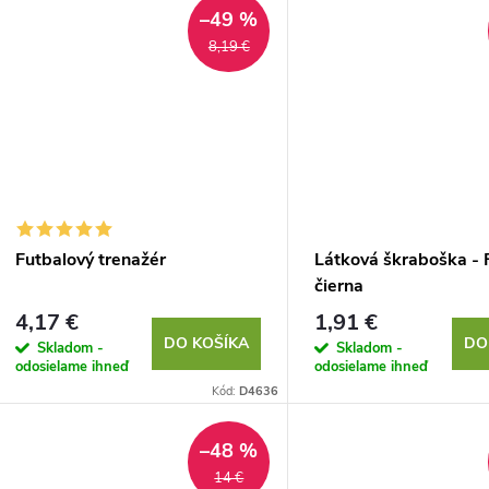
–49 %
8,19 €
Futbalový trenažér
Látková škraboška - F
čierna
4,17 €
1,91 €
DO KOŠÍKA
DO
Skladom -
Skladom -
odosielame ihneď
odosielame ihneď
Kód:
D4636
–48 %
14 €