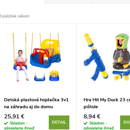
a
8
položiek celkom
d
V
e
ý
n
p
e
s
p
p
Detská plastová hojdačka 3v1
Hra Hit My Duck 23 c
r
na záhradu aj do domu
pištole
r
25,91 €
8,94 €
o
DETAIL
DO
Skladom -
Skladom -
odosielame ihneď
odosielame ihneď