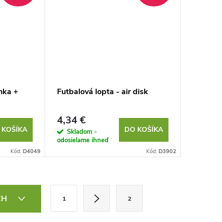
nka +
Futbalová lopta - air disk
4,34 €
 KOŠÍKA
DO KOŠÍKA
Skladom -
odosielame ihneď
Kód:
D4049
Kód:
D3902
S
CH
1
2
t