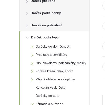
Darček pre koho
n
Darček podľa hobby
ý
p
Darček na príležitosť
a
Darček podľa typu
Darčeky do domácnosti
n
Preukazy a certifikáty
e
Hry, hlavolamy, pokladničky, masky
Zdravie krása, relax, šport
l
Vtipné oblečenie a doplnky
Kancelárske darčeky
Darčeky do auta
Záhrada a outdoor