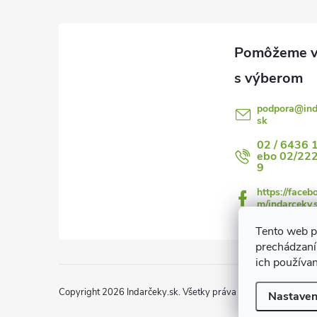
p
ä
t
i
podpora
@
in
i
sk
e
02 / 6436 
ebo 02/22
9
https://faceb
m/indarceky.
Tento web p
prechádzaní
ich používa
Copyright 2026
Indarčeky.sk
. Všetky práva vyhradené.
Upraviť
Nastaven