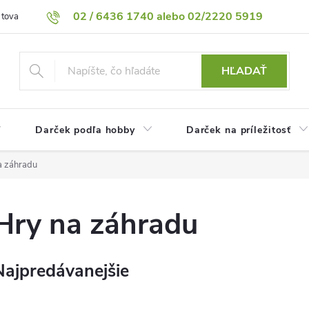
02 / 6436 1740 alebo 02/2220 5919
 tovaru
Vrátenie tovaru
Podmienky ochrany osobných údajov
HĽADAŤ
Darček podľa hobby
Darček na príležitosť
a záhradu
Hry na záhradu
Najpredávanejšie