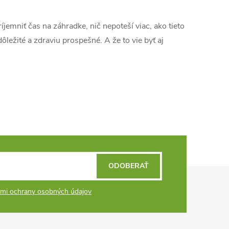
r
á
jemniť čas na záhradke, nič nepoteší viac, ako tieto
n
ôležité a zdraviu prospešné. A že to vie byť aj
k
o
v
a
n
i
e
ODOBERAŤ
mi ochrany osobných údajov