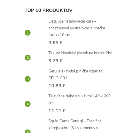
TOP 10 PRODUKTOV
Lietajúce natahovacie kura –
antistresová vystreľovacia hračka
(prak) 10 cm
0,65 €
Tekutý kinetický piesok na hranie 2kg
3,73 €
Gerui elektrická plnička cigariet
GR12-001
10,89 €
Televízna deka s rukávmi 140 x 200
cm
11,11 €
Squid Game Gonggi – Tradičná
kórejská hra (5 ks kameňov s