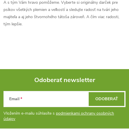
a
n
A s tým Vám hravo pomôžeme. Vyberte si originálny darček pre
k
psíkov všetkých plemien a veľkostí a sledujte radosť na tvári jeho
c
o
majiteľa a aj jeho štvornohého tátoša zároveň. A čím viac radosti,
i
tým lepšie.
v
a
e
n
p
i
e
r
v
Odoberať newsletter
k
Z
y
Email
ODOBERAŤ
á
v
Vložením e-mailu súhlasíte s
podmienkami ochrany osobných
ý
p
údajov