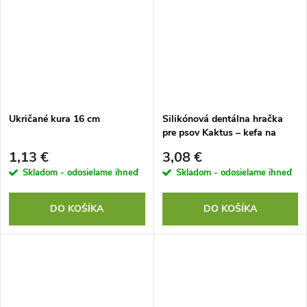
Ukričané kura 16 cm
Silikónová dentálna hračka
pre psov Kaktus – kefa na
čistenie zubov a masáž ďasien
1,13 €
3,08 €
Skladom - odosielame ihneď
Skladom - odosielame ihneď
DO KOŠÍKA
DO KOŠÍKA