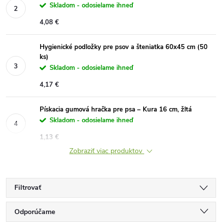
Skladom - odosielame ihneď
4,08 €
Hygienické podložky pre psov a šteniatka 60x45 cm (50
ks)
Skladom - odosielame ihneď
4,17 €
Pískacia gumová hračka pre psa – Kura 16 cm, žltá
Skladom - odosielame ihneď
1,13 €
Zobraziť viac produktov
Filtrovať
R
Odporúčame