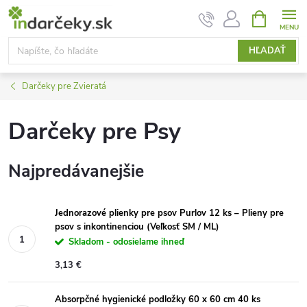
Prejsť
NÁKUPN
KOŠÍK
na
obsah
HĽADAŤ
Darčeky pre Zvieratá
Darčeky pre Psy
Najpredávanejšie
Jednorazové plienky pre psov Purlov 12 ks – Plieny pre
psov s inkontinenciou (Veľkosť SM / ML)
Skladom - odosielame ihneď
3,13 €
Absorpčné hygienické podložky 60 x 60 cm 40 ks