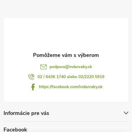
p
ä
i
t
s
i
u
e
podpora
@
indarceky.sk
02 / 6436 1740 alebo 02/2220 5919
https://facebook.com/indarceky.sk
Informácie pre vás
Facebook