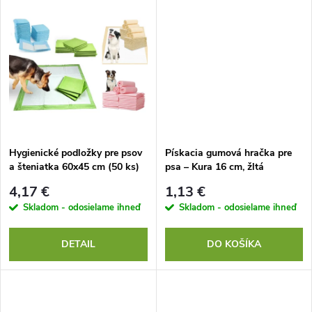
d
d
u
u
k
k
t
t
o
o
Hygienické podložky pre psov
Pískacia gumová hračka pre
a šteniatka 60x45 cm (50 ks)
psa – Kura 16 cm, žltá
v
v
4,17 €
1,13 €
Skladom - odosielame ihneď
Skladom - odosielame ihneď
DETAIL
DO KOŠÍKA