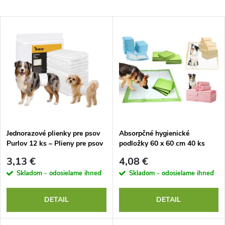
a
Najlacnejšie
V
Najdrahšie
d
ý
Najpredávanejšie
e
p
Abecedne
n
i
i
s
e
Jednorazové plienky pre psov
Absorpčné hygienické
Purlov 12 ks – Plieny pre psov
podložky 60 x 60 cm 40 ks
p
s inkontinenciou (Veľkosť SM /
p
3,13 €
4,08 €
ML)
r
Skladom - odosielame ihneď
Skladom - odosielame ihneď
r
o
DETAIL
DETAIL
o