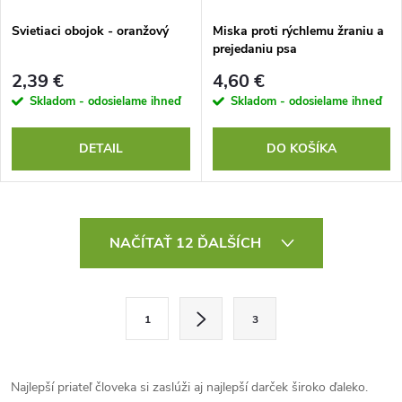
Svietiaci obojok - oranžový
Miska proti rýchlemu žraniu a
prejedaniu psa
2,39 €
4,60 €
Skladom - odosielame ihneď
Skladom - odosielame ihneď
DETAIL
DO KOŠÍKA
O
NAČÍTAŤ 12 ĎALŠÍCH
v
l
S
1
3
t
á
r
d
á
Najlepší priateľ človeka si zaslúži aj najlepší darček široko ďaleko.