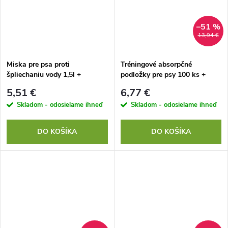
–51 %
13,94 €
Miska pre psa proti
Tréningové absorpčné
špliechaniu vody 1,5l +
podložky pre psy 100 ks +
cestovná miska
bonus
5,51 €
6,77 €
Skladom - odosielame ihneď
Skladom - odosielame ihneď
DO KOŠÍKA
DO KOŠÍKA