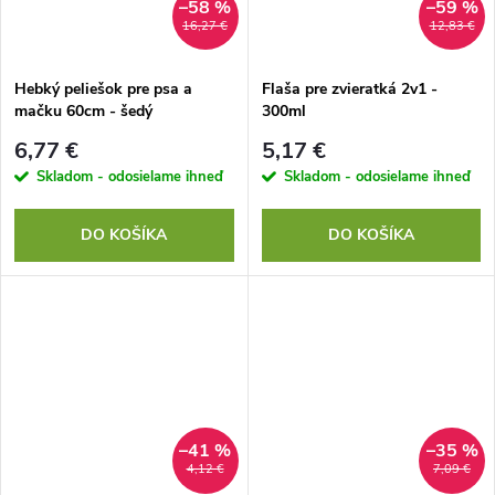
–58 %
–59 %
16,27 €
12,83 €
Hebký peliešok pre psa a
Flaša pre zvieratká 2v1 -
mačku 60cm - šedý
300ml
6,77 €
5,17 €
Skladom - odosielame ihneď
Skladom - odosielame ihneď
DO KOŠÍKA
DO KOŠÍKA
–41 %
–35 %
4,12 €
7,09 €