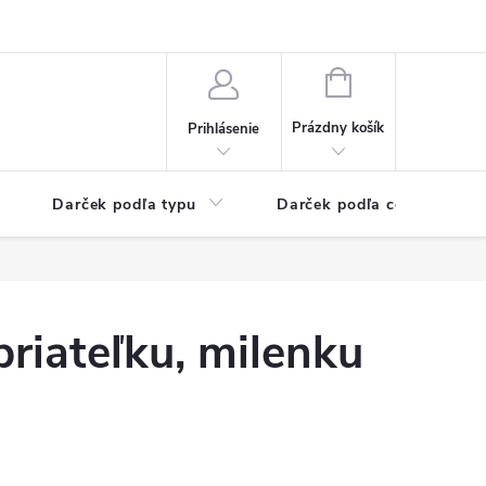
Kontaktné informácie
Veľkoobchodný program
NÁKUPNÝ
KOŠÍK
Prázdny košík
Prihlásenie
Darček podľa typu
Darček podľa ceny
riateľku, milenku