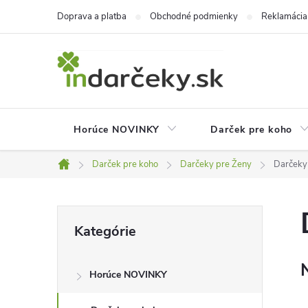
Prejsť
Doprava a platba
Obchodné podmienky
Reklamácia
na
obsah
Horúce NOVINKY
Darček pre koho
Darček pre koho
Darčeky pre Ženy
Darčeky 
Domov
B
Preskočiť
Kategórie
kategórie
o
Horúce NOVINKY
č