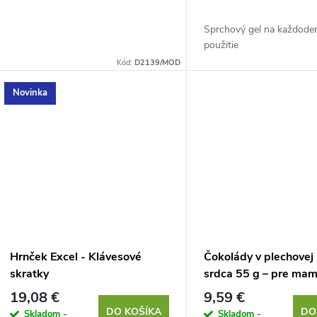
o
d
d
Sprchový gel na každode
použitie
u
u
Kód:
D2139/MOD
k
Novinka
k
t
t
o
o
v
v
Hrnček Excel - Klávesové
Čokolády v plechovej
skratky
srdca 55 g – pre mam
verzia)
19,08 €
9,59 €
DO KOŠÍKA
DO
Skladom -
Skladom -