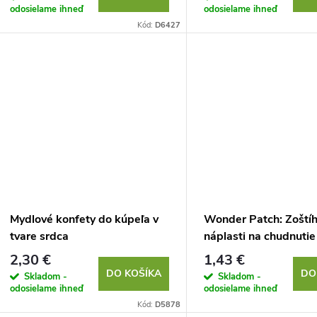
odosielame ihneď
odosielame ihneď
Kód:
D6427
Mydlové konfety do kúpeľa v
Wonder Patch: Zoštíh
tvare srdca
náplasti na chudnutie
celulitídu (stehná a z
2,30 €
1,43 €
ks
DO KOŠÍKA
DO
Skladom -
Skladom -
odosielame ihneď
odosielame ihneď
Kód:
D5878