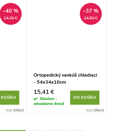
–40 %
–37 %
14,35 €
24,80 €
Ortopedický vankúš chladiaci
- 54x34x10cm
15,41 €
 KOŠÍKA
DO KOŠÍKA
Skladom -
odosielame ihneď
Kód:
D5622
Kód:
D5615