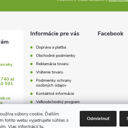
v
k
y
Informácie pre vás
Facebook
v
ý
Doprava a platba
Obchodné podmienky
p
Reklamácia tovaru
darceky.
Vrátenie tovaru
1740 al
s
Podmienky ochrany
20 591
osobných údajov
u
Kontaktné informácie
ook.co
Veľkoobchodný program
sk
oužíva súbory cookie. Ďalším
Odmietnuť
m tohto webu vyjadrujete súhlas s
ním. Viac informácií
tu
.