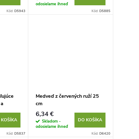
odosielame ihneď
Kód:
D5943
Kód:
D5885
ľujúce
Medveď z červených ruží 25
 a
cm
adok) – 6
6,34 €
 KOŠÍKA
DO KOŠÍKA
Skladom -
odosielame ihneď
Kód:
D5837
Kód:
D6420