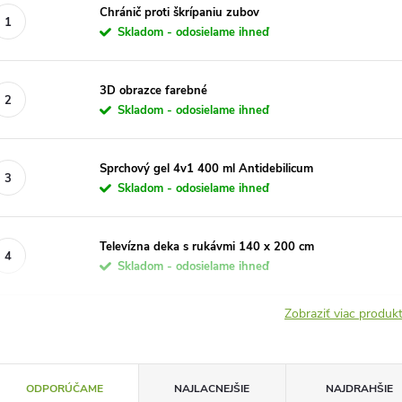
Chránič proti škrípaniu zubov
Skladom - odosielame ihneď
3D obrazce farebné
Skladom - odosielame ihneď
Sprchový gel 4v1 400 ml Antidebilicum
Skladom - odosielame ihneď
Televízna deka s rukávmi 140 x 200 cm
Skladom - odosielame ihneď
Zobraziť viac produ
R
ODPORÚČAME
NAJLACNEJŠIE
NAJDRAHŠIE