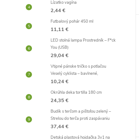
Lízatko vagína
2,44 €
Futbalový pohár 450 ml
11,11 €
LED stolná lampa Prostredník – F*ck
You (USB)
29,04 €
Vtipné pánske tričko s potlačou
Veselý cyklista – bavlnené,
10,24 €
Okrúhla deka tortilla 180 cm
24,35 €
Budík s terčom a pištoľou zelený –
Strelou do terča proti zaspávaniu
37,44 €
Detská plastová hojdačka 3v1 na