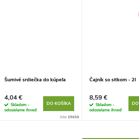
Šumivé srdiečka do kúpeľa
Čajník so sitkom - 2l
4,04 €
8,59 €
DO KOŠÍKA
DO
Skladom -
Skladom -
odosielame ihneď
odosielame ihneď
Kód:
D5659