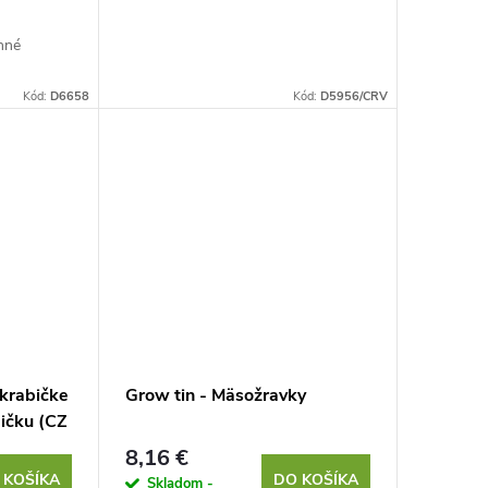
nné
Kód:
D6658
Kód:
D5956/CRV
 krabičke
Grow tin - Mäsožravky
ičku (CZ
8,16 €
 KOŠÍKA
DO KOŠÍKA
Skladom -