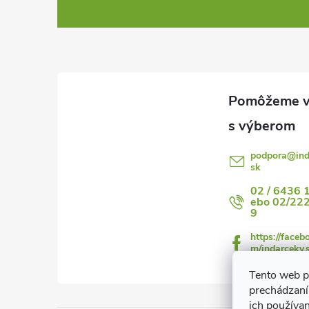
á
p
ä
t
i
podpora
@
in
i
sk
e
02 / 6436 
ebo 02/22
9
https://faceb
m/indarceky.
Tento web p
prechádzaní
ich používa