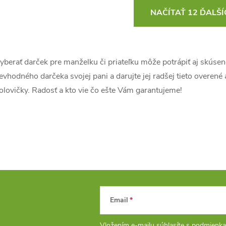
O
NAČÍTAŤ 12 ĎALŠ
v
yberať darček pre manželku či priateľku môže potrápiť aj skúsen
á
evhodného darčeka svojej pani a darujte jej radšej tieto overené
d
olovičky. Radosť a kto vie čo ešte Vám garantujeme!
a
c
e
p
Email
Vložením e-mailu súhlasíte s
podmienka