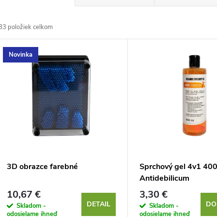
a
83
položiek celkom
d
V
Novinka
e
ý
n
p
e
s
p
p
3D obrazce farebné
Sprchový gel 4v1 400
r
Antidebilicum
r
10,67 €
3,30 €
o
DETAIL
DO
Skladom -
Skladom -
odosielame ihneď
odosielame ihneď