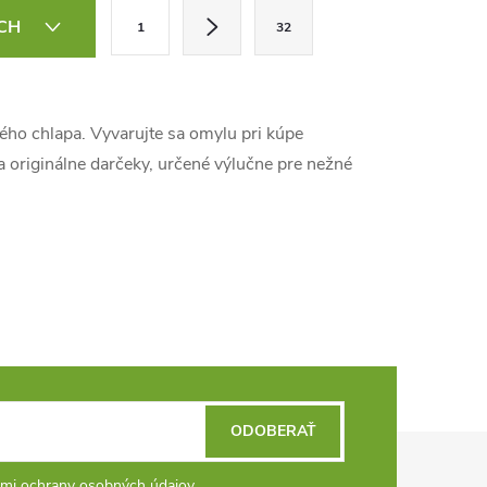
S
ÍCH
1
32
t
r
á
ého chlapa. Vyvarujte sa omylu pri kúpe
n
 a originálne darčeky, určené výlučne pre nežné
k
o
v
a
n
i
e
ODOBERAŤ
mi ochrany osobných údajov