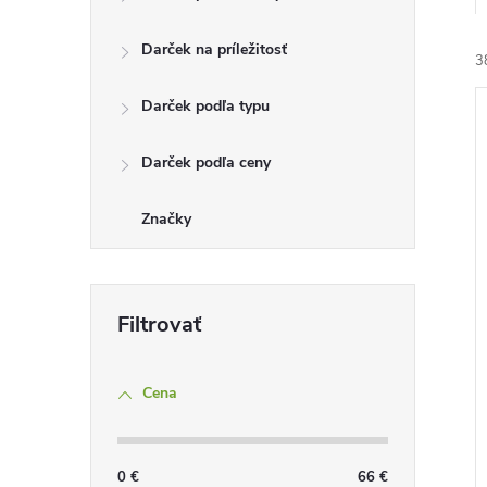
Darček na príležitosť
3
Darček podľa typu
Darček podľa ceny
Značky
i
i
Cena
0
€
66
€