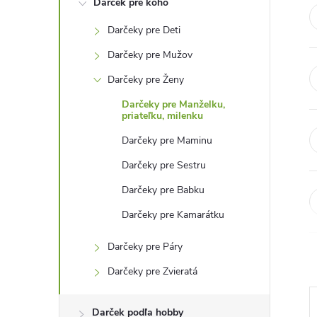
Darček pre koho
n
Darčeky pre Deti
ý
Darčeky pre Mužov
p
Darčeky pre Ženy
Darčeky pre Manželku,
a
priateľku, milenku
Darčeky pre Maminu
n
Darčeky pre Sestru
e
Darčeky pre Babku
Darčeky pre Kamarátku
l
Darčeky pre Páry
Darčeky pre Zvieratá
Darček podľa hobby