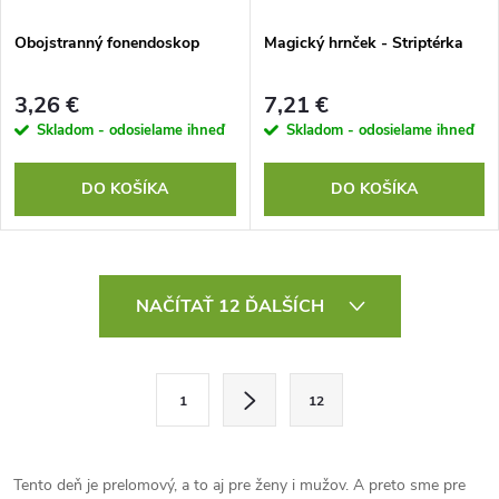
Obojstranný fonendoskop
Magický hrnček - Striptérka
3,26 €
7,21 €
Skladom - odosielame ihneď
Skladom - odosielame ihneď
DO KOŠÍKA
DO KOŠÍKA
O
NAČÍTAŤ 12 ĎALŠÍCH
v
l
S
1
12
t
á
r
d
á
Tento deň je prelomový, a to aj pre ženy i mužov. A preto sme pre