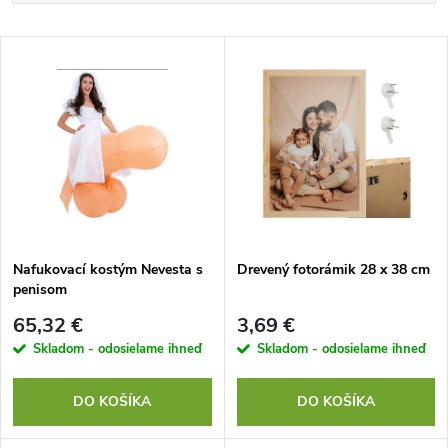
a
Najlacnejšie
V
Najdrahšie
d
ý
Najpredávanejšie
e
p
Abecedne
n
i
i
s
e
Nafukovací kostým Nevesta s
Drevený fotorámik 28 x 38 cm
penisom
p
p
65,32 €
3,69 €
r
Skladom - odosielame ihneď
Skladom - odosielame ihneď
r
o
DO KOŠÍKA
DO KOŠÍKA
o