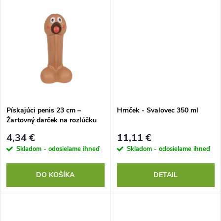
d
d
u
u
k
k
t
t
o
o
Pískajúci penis 23 cm –
Hrnček - Svalovec 350 ml
Žartovný darček na rozlúčku
v
so slobodou a narodeniny
v
4,34 €
11,11 €
Skladom - odosielame ihneď
Skladom - odosielame ihneď
DO KOŠÍKA
DETAIL