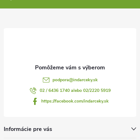
p
p
ä
i
s
t
u
i
e
podpora
@
indarceky.sk
02 / 6436 1740 alebo 02/2220 5919
https://facebook.com/indarceky.sk
Informácie pre vás