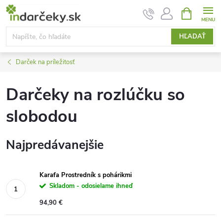
Prejsť
NÁKUPN
KOŠÍK
na
obsah
HĽADAŤ
Darček na príležitosť
Darčeky na rozlúčku so
slobodou
Najpredávanejšie
Karafa Prostredník s pohárikmi
Skladom - odosielame ihneď
94,90 €