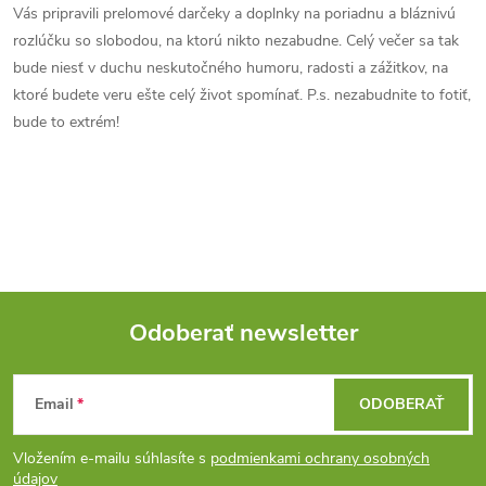
a
n
Vás pripravili prelomové darčeky a doplnky na poriadnu a bláznivú
k
rozlúčku so slobodou, na ktorú nikto nezabudne. Celý večer sa tak
c
o
bude niesť v duchu neskutočného humoru, radosti a zážitkov, na
i
ktoré budete veru ešte celý život spomínať. P.s. nezabudnite to fotiť,
v
bude to extrém!
a
e
n
p
i
e
r
v
k
Odoberať newsletter
y
Z
v
Email
ODOBERAŤ
á
ý
Vložením e-mailu súhlasíte s
podmienkami ochrany osobných
údajov