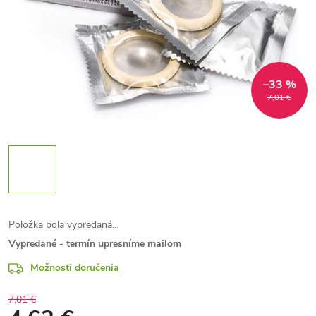
–33 %
7,01 €
Položka bola vypredaná…
Vypredané - termín upresníme mailom
Možnosti doručenia
7,01 €