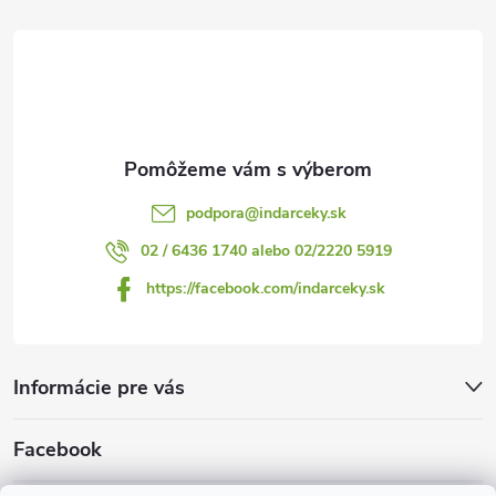
t
i
e
podpora
@
indarceky.sk
02 / 6436 1740 alebo 02/2220 5919
https://facebook.com/indarceky.sk
Informácie pre vás
Facebook