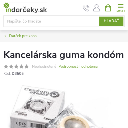
Prejsť
NÁKUPN
KOŠÍK
na
obsah
HĽADAŤ
Darček pre koho
Kancelárska guma kondóm
Neohodnotené
Podrobnosti hodnotenia
Kód:
D3505