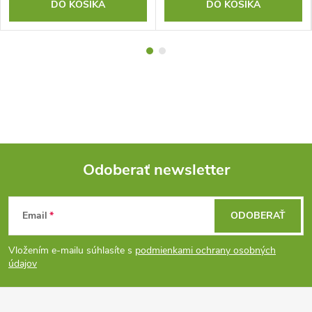
DO KOŠÍKA
DO KOŠÍKA
Odoberať newsletter
Z
Email
ODOBERAŤ
á
Vložením e-mailu súhlasíte s
podmienkami ochrany osobných
p
údajov
ä