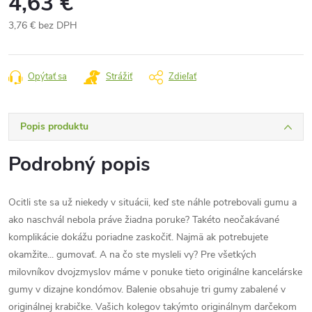
4,63 €
3,76 € bez DPH
Jednotková
cena:
Opýtať sa
Strážiť
Zdieľať
Popis produktu
Podrobný popis
Ocitli ste sa už niekedy v situácii, keď ste náhle potrebovali gumu a
ako naschvál nebola práve žiadna poruke? Takéto neočakávané
komplikácie dokážu poriadne zaskočiť. Najmä ak potrebujete
okamžite... gumovať. A na čo ste mysleli vy? Pre všetkých
milovníkov dvojzmyslov máme v ponuke tieto originálne kancelárske
gumy v dizajne kondómov. Balenie obsahuje tri gumy zabalené v
originálnej krabičke. Vašich kolegov takýmto originálnym darčekom