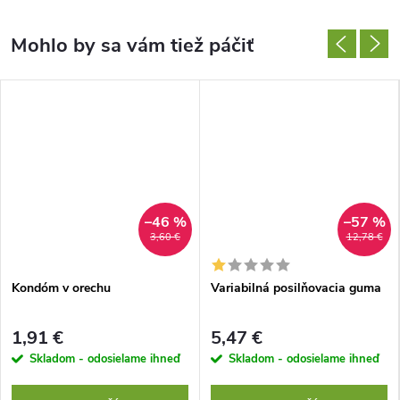
–46 %
–57 %
3,60 €
12,78 €
Kondóm v orechu
Variabilná posilňovacia guma
1,91 €
5,47 €
Skladom - odosielame ihneď
Skladom - odosielame ihneď