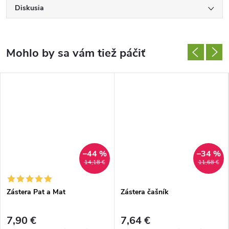
Diskusia
–44 %
–34 %
14,18 €
11,68 €
Zástera Pat a Mat
Zástera čašník
7,90 €
7,64 €