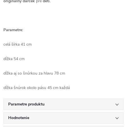
originálny darček
pre
deti.
Parametre:
celá šírka 41 cm
dĺžka 54 cm
dĺžka aj so šnúrkou za hlavu 78 cm
dĺžka šnúrok okolo pásu 45 cm každá
Parametre produktu
Hodnotenie