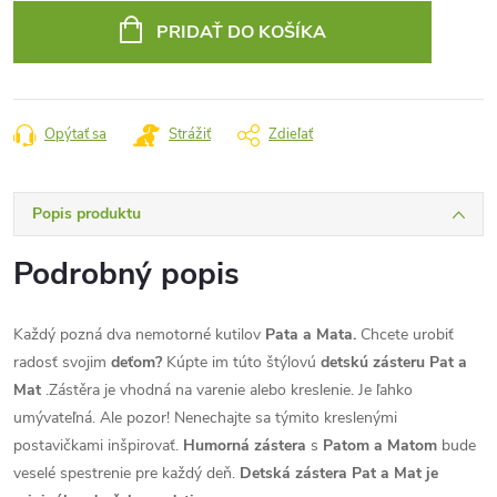
cena:
PRIDAŤ DO KOŠÍKA
Opýtať sa
Strážiť
Zdieľať
Popis produktu
Podrobný popis
Každý pozná dva nemotorné kutilov
Pata a Mata.
Chcete urobiť
radosť svojim
deťom?
Kúpte im túto štýlovú
detskú zásteru Pat a
Mat
.Zástěra je vhodná na varenie alebo kreslenie. Je ľahko
umývateľná. Ale pozor! Nenechajte sa týmito kreslenými
postavičkami inšpirovať.
Humorná zástera
s
Patom a Matom
bude
veselé spestrenie pre každý deň.
Detská zástera Pat a Mat je