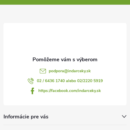
ä
t
i
e
podpora
@
indarceky.sk
02 / 6436 1740 alebo 02/2220 5919
https://facebook.com/indarceky.sk
Informácie pre vás