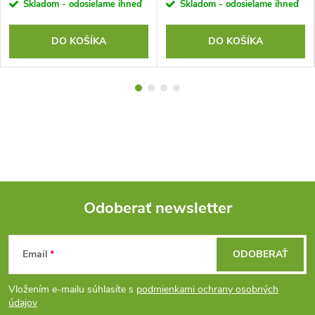
Skladom - odosielame ihneď
Skladom - odosielame ihneď
DO KOŠÍKA
DO KOŠÍKA
Odoberať newsletter
Z
Email
ODOBERAŤ
á
Vložením e-mailu súhlasíte s
podmienkami ochrany osobných
p
údajov