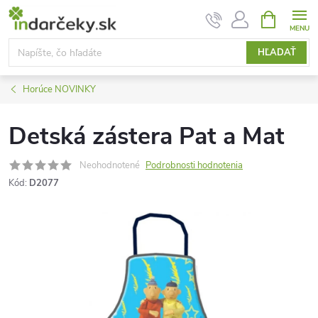
Prejsť
NÁKUPN
KOŠÍK
na
obsah
HĽADAŤ
Horúce NOVINKY
Detská zástera Pat a Mat
Neohodnotené
Podrobnosti hodnotenia
Kód:
D2077