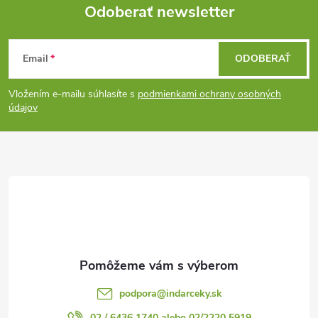
Odoberať newsletter
Z
Email
ODOBERAŤ
á
Vložením e-mailu súhlasíte s
podmienkami ochrany osobných
p
údajov
ä
t
i
e
podpora
@
indarceky.sk
02 / 6436 1740 alebo 02/2220 5919