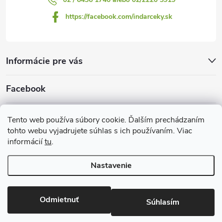
https://facebook.com/indarceky.sk
Informácie pre vás
Facebook
Prijímame online platby
Tento web používa súbory cookie. Ďalším prechádzaním
tohto webu vyjadrujete súhlas s ich používaním. Viac
informácií
tu
.
Nastavenie
Copyright 2026
Indarčeky.sk
. Všetky práva vyhradené.
Upraviť
nastavenie cookies
Odmietnuť
Súhlasím
Vytvoril Shoptet