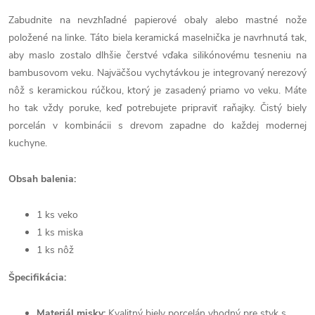
Zabudnite na nevzhľadné papierové obaly alebo mastné nože
položené na linke. Táto biela keramická maselnička je navrhnutá tak,
aby maslo zostalo dlhšie čerstvé vďaka silikónovému tesneniu na
bambusovom veku. Najväčšou vychytávkou je integrovaný nerezový
nôž s keramickou rúčkou, ktorý je zasadený priamo vo veku. Máte
ho tak vždy poruke, keď potrebujete pripraviť raňajky. Čistý biely
porcelán v kombinácii s drevom zapadne do každej modernej
kuchyne.
Obsah balenia:
1 ks veko
1 ks miska
1 ks nôž
Špecifikácia:
Materiál misky:
Kvalitný biely porcelán vhodný pre styk s