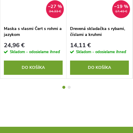
–27 %
–19 %
34,33 €
17,49 €
Maska s vlasmi Čert s rohmi a
Drevená skladačka s rybami,
jazykom
číslami a kruhmi
24,96 €
14,11 €
Skladom - odosielame ihneď
Skladom - odosielame ihneď
DO KOŠÍKA
DO KOŠÍKA