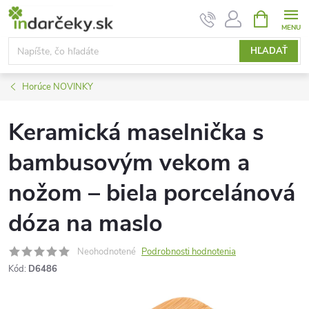
Prejsť
NÁKUPN
KOŠÍK
na
obsah
HĽADAŤ
Horúce NOVINKY
Keramická maselnička s
bambusovým vekom a
nožom – biela porcelánová
dóza na maslo
Neohodnotené
Podrobnosti hodnotenia
Kód:
D6486