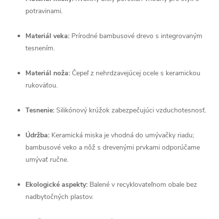
potravinami.
Materiál veka:
Prírodné bambusové drevo s integrovaným
tesnením.
Materiál noža:
Čepeľ z nehrdzavejúcej ocele s keramickou
rukoväťou.
Tesnenie:
Silikónový krúžok zabezpečujúci vzduchotesnosť.
Údržba:
Keramická miska je vhodná do umývačky riadu;
bambusové veko a nôž s drevenými prvkami odporúčame
umývať ručne.
Ekologické aspekty:
Balené v recyklovateľnom obale bez
nadbytočných plastov.