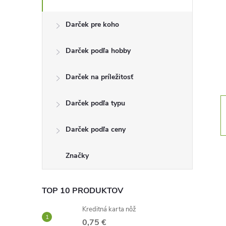
n
Darček pre koho
ý
Darček podľa hobby
p
Darček na príležitosť
a
Darček podľa typu
n
Darček podľa ceny
e
l
Značky
TOP 10 PRODUKTOV
Kreditná karta nôž
0,75 €