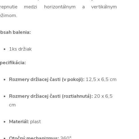
repnutie medzi horizontálnym a vertikálnym
ežimom.
bsah balenia:
1ks držiak
pecifikácia:
Rozmery držiacej časti (v pokoji):
12,5 x 6,5 cm
Rozmery držiacej časti (roztiahnutá):
20 x 6,5
cm
Materiál:
plast
Otočný mechanizmus:
360°