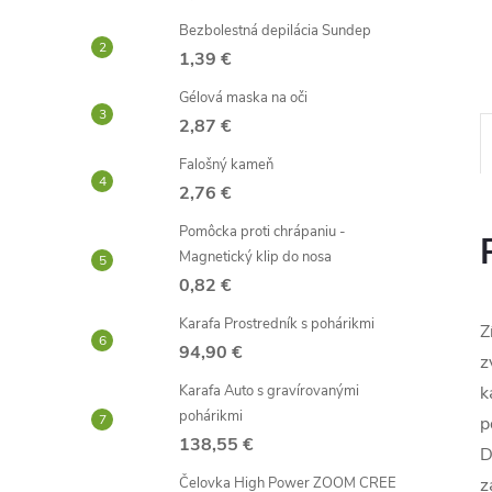
Bezbolestná depilácia Sundep
1,39 €
Gélová maska ​​na oči
2,87 €
Falošný kameň
2,76 €
Pomôcka proti chrápaniu -
Magnetický klip do nosa
0,82 €
Karafa Prostredník s pohárikmi
Z
94,90 €
z
k
Karafa Auto s gravírovanými
pohárikmi
p
138,55 €
D
z
Čelovka High Power ZOOM CREE