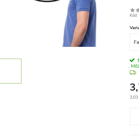
Kód:
Vari
S
3
3,03
Jedn
cena