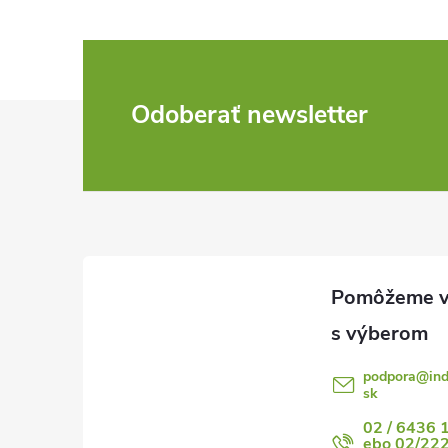
Z
Odoberať newsletter
á
p
ä
t
i
podpora
@
in
sk
e
02 / 6436 
ebo 02/22