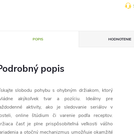
POPIS
HODNOTENIE
Podrobný popis
ískajte slobodu pohybu s ohybným držiakom, ktorý
vládne akýkoľvek tvar a pozíciu. Ideálny pre
aždodenné aktivity, ako je sledovanie seriálov v
osteli, online štúdium či varenie podľa receptov.
ržiaca časť je plne prispôsobiteľná veľkosti vášho
ariadenia a otočný mechanizmus umožňuje okamžité