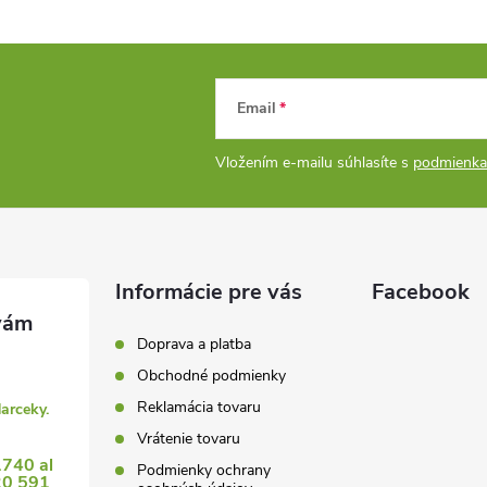
Email
Vložením e-mailu súhlasíte s
podmienka
Informácie pre vás
Facebook
Doprava a platba
Obchodné podmienky
Reklamácia tovaru
darceky.
Vrátenie tovaru
1740 al
Podmienky ochrany
20 591