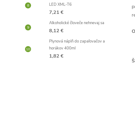
LED XML-T6
p
7,21 €
r
Alkoholické človeče nehnevaj sa
8,12 €
O
Plynová náplň do zapaľovačov a
horákov 400ml
1,82 €
Š