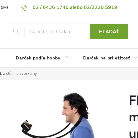
02 / 6436 1740 alebo 02/2220 5919
 tovaru
Vrátenie tovaru
Podmienky ochrany osobných údajov
HĽADAŤ
Darček podľa hobby
Darček na príležitosť
k a stôl – univerzálny
F
m
u