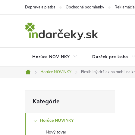
Prejsť
Doprava a platba
Obchodné podmienky
Reklamácia
na
obsah
Horúce NOVINKY
Darček pre koho
Horúce NOVINKY
Flexibilný držiak na mobil na kr
Domov
B
Preskočiť
Kategórie
kategórie
o
Horúce NOVINKY
č
Nový tovar