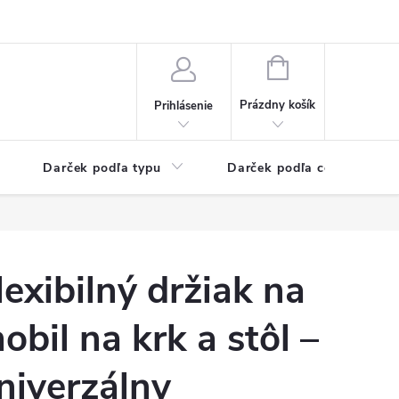
Kontaktné informácie
Veľkoobchodný program
NÁKUPNÝ
KOŠÍK
Prázdny košík
Prihlásenie
Darček podľa typu
Darček podľa ceny
lexibilný držiak na
obil na krk a stôl –
niverzálny