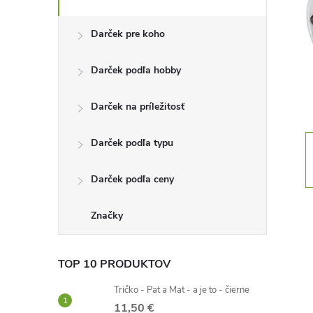
n
Darček pre koho
ý
Darček podľa hobby
p
Darček na príležitosť
a
Darček podľa typu
n
Darček podľa ceny
e
l
Značky
TOP 10 PRODUKTOV
Tričko - Pat a Mat - a je to - čierne
11,50 €