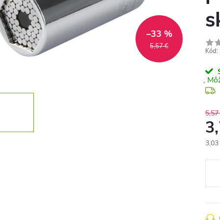
s
–33 %
5,57 €
Kód:
S
5,57
3
3,03
Jedn
cena