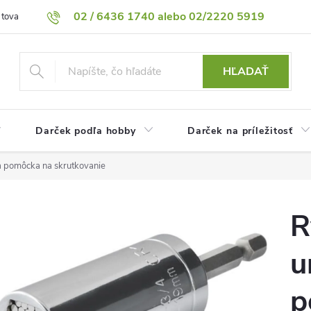
02 / 6436 1740 alebo 02/2220 5919
 tovaru
Vrátenie tovaru
Podmienky ochrany osobných údajov
HĽADAŤ
Darček podľa hobby
Darček na príležitosť
a pomôcka na skrutkovanie
R
u
p