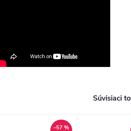
Súvisiaci t
–57 %