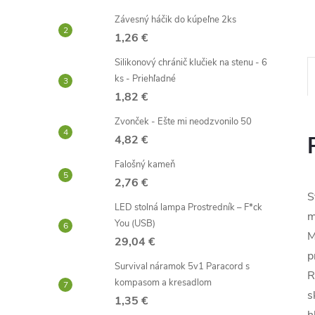
Závesný háčik do kúpeľne 2ks
1,26 €
Silikonový chránič klučiek na stenu - 6
ks - Priehľadné
1,82 €
Zvonček - Ešte mi neodzvonilo 50
4,82 €
Falošný kameň
2,76 €
S
LED stolná lampa Prostredník – F*ck
m
You (USB)
M
29,04 €
p
Survival náramok 5v1 Paracord s
R
kompasom a kresadlom
s
1,35 €