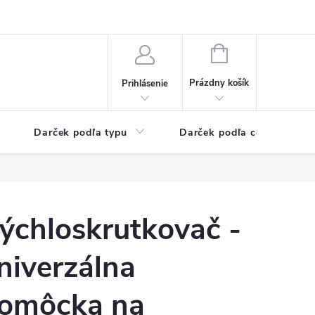
Kontaktné informácie
Veľkoobchodný program
NÁKUPNÝ
KOŠÍK
Prázdny košík
Prihlásenie
Darček podľa typu
Darček podľa ceny
ýchloskrutkovač -
niverzálna
omôcka na