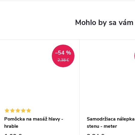
–54 %
2,38 €
Pomôcka na masáž hlavy -
Samodržiaca nálepka
hrable
stenu - meter