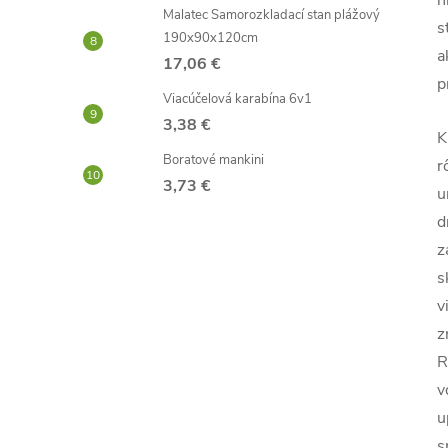
h
Malatec Samorozkladací stan plážový
s
190x90x120cm
a
17,06 €
p
Viacúčelová karabína 6v1
3,38 €
K
Boratové mankini
r
3,73 €
u
d
z
s
v
z
R
v
u
s