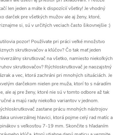
ľadaní ale ušetrí aj priestor pri skladovaní. Pretože
tačí len jeden a máte k dispozícií všetky! Je vhodný
ko darček pre všetkých mužov ale aj ženy, ktoré,
riznajme si, sú v určitých veciach často šikovnejšie :)
utilovia pozor! Používate pri práci veľké množstvo
ôznych skrutkovačov a kľúčov? Čo tak mať jeden
niverzálny skrutkovač na všetko, namiesto niekoľkých
ruhov skrutkovačov? Rýchloskrutkovač je naozajstný
ázrak a vec, ktorá zachráni pri mnohých situáciách. Je
kvelým darčekom nielen pre muža, ktorí to s náradím
ie, ale aj pre ženy, ktoré nie sú v tomto odbore až tak
ručné a majú rady niekoľko variantov v jednom.
ýchloskrutkovač zastane prácu mnohých nástrojov
ďaka univerzálnej hlavici, ktorá pojme celý rad matíc a
pinákov s veľkosťou 7-19 mm. Skončite s hľadaním
právneho kľúča, ktorý utiahne danú maticu a vezmite