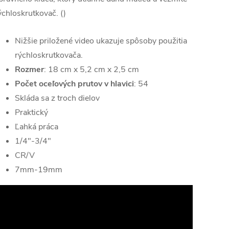
ýchloskrutkovač. ()
Nižšie priložené video ukazuje spôsoby použitia
rýchloskrutkovača.
Rozmer
: 18 cm x 5,2 cm x 2,5 cm
Počet oceľových prutov v hlavici
: 54
Skláda sa z troch dielov
Praktický
Ľahká práca
1/4"-3/4"
CR/V
7mm-19mm