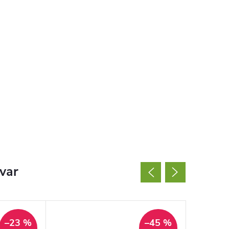
ovar
–23 %
–45 %