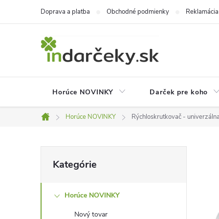
Prejsť
Doprava a platba
Obchodné podmienky
Reklamácia
na
obsah
Horúce NOVINKY
Darček pre koho
Horúce NOVINKY
Rýchloskrutkovač - univerzáln
Domov
B
Preskočiť
Kategórie
kategórie
o
Horúce NOVINKY
č
Nový tovar