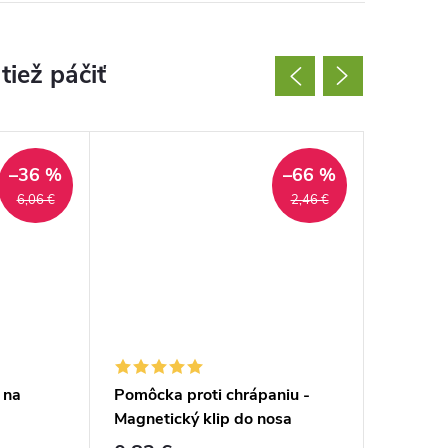
–36 %
–66 %
6,06 €
2,46 €
 na
Pomôcka proti chrápaniu -
Pomôcka
Magnetický klip do nosa