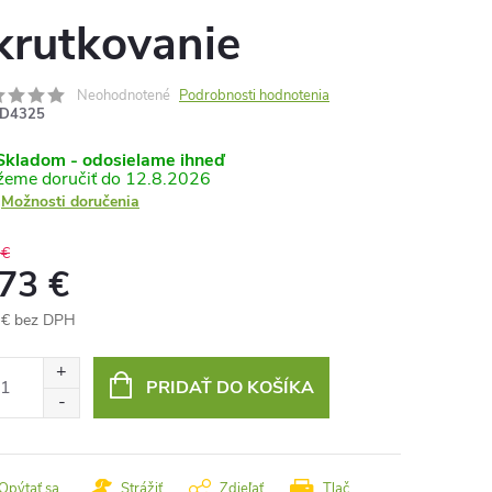
krutkovanie
Neohodnotené
Podrobnosti hodnotenia
D4325
kladom - odosielame ihneď
12.8.2026
Možnosti doručenia
 €
,73 €
 € bez DPH
otková
:
PRIDAŤ DO KOŠÍKA
Opýtať sa
Strážiť
Zdieľať
Tlač