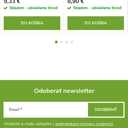
9,33 €
8,90 €
Skladom - odosielame ihneď
Skladom - odosielame ihneď
DO KOŠÍKA
DO KOŠÍKA
Odoberať newsletter
Z
Email
ODOBERAŤ
á
Vložením e-mailu súhlasíte s
podmienkami ochrany osobných