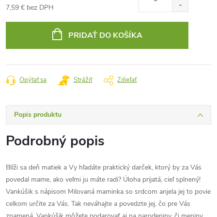
7,59 € bez DPH
Jednotková
cena:
PRIDAŤ DO KOŠÍKA
Opýtať sa
Strážiť
Zdieľať
Popis produktu
Podrobný popis
Blíži sa deň matiek a Vy hľadáte praktický darček, ktorý by za Vás
povedal mame, ako veľmi ju máte radi? Úloha prijatá, cieľ splnený!
Vankúšik s nápisom Milovaná maminka so srdcom anjela jej to povie
celkom určite za Vás. Tak neváhajte a povedzte jej, čo pre Vás
znamená. Vankúšik môžete podarovať aj na narodeniny, či meniny,