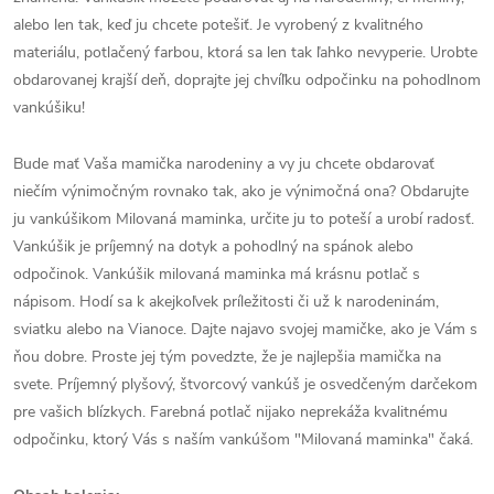
alebo len tak, keď ju chcete potešiť. Je vyrobený z kvalitného
materiálu, potlačený farbou, ktorá sa len tak ľahko nevyperie. Urobte
obdarovanej krajší deň, doprajte jej chvíľku odpočinku na pohodlnom
vankúšiku!
Bude mať Vaša mamička narodeniny a vy ju chcete obdarovať
niečím výnimočným rovnako tak, ako je výnimočná ona? Obdarujte
ju vankúšikom Milovaná maminka, určite ju to poteší a urobí radosť.
Vankúšik je príjemný na dotyk a pohodlný na spánok alebo
odpočinok. Vankúšik milovaná maminka má krásnu potlač s
nápisom. Hodí sa k akejkoľvek príležitosti či už k narodeninám,
sviatku alebo na Vianoce. Dajte najavo svojej mamičke, ako je Vám s
ňou dobre. Proste jej tým povedzte, že je najlepšia mamička na
svete. Príjemný plyšový, štvorcový vankúš je osvedčeným darčekom
pre vašich blízkych. Farebná potlač nijako neprekáža kvalitnému
odpočinku, ktorý Vás s naším vankúšom "Milovaná maminka" čaká.