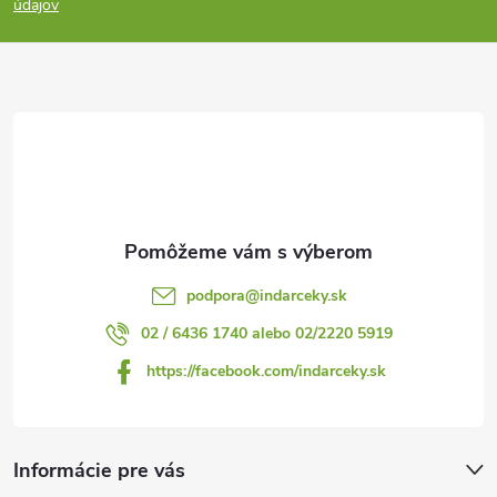
p
údajov
ä
t
i
e
podpora
@
indarceky.sk
02 / 6436 1740 alebo 02/2220 5919
https://facebook.com/indarceky.sk
Informácie pre vás