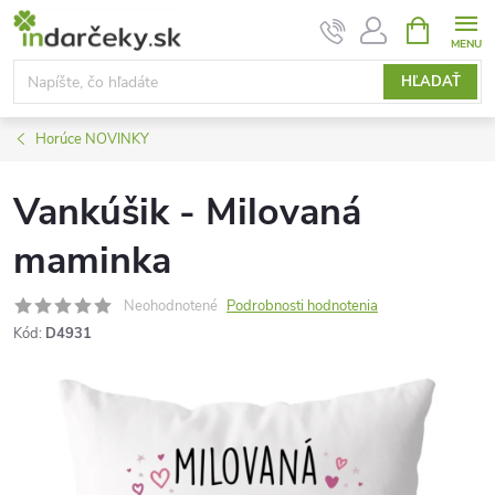
Prejsť
NÁKUPN
KOŠÍK
na
obsah
HĽADAŤ
Horúce NOVINKY
Vankúšik - Milovaná
maminka
Neohodnotené
Podrobnosti hodnotenia
Kód:
D4931