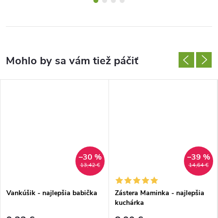
–30 %
–39 %
13,42 €
14,64 €
Vankúšik - najlepšia babička
Zástera Maminka - najlepšia
kuchárka