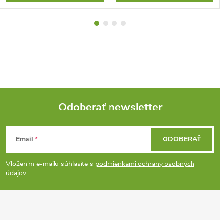
Odoberať newsletter
Z
Email
ODOBERAŤ
á
Vložením e-mailu súhlasíte s
podmienkami ochrany osobných
p
údajov
ä