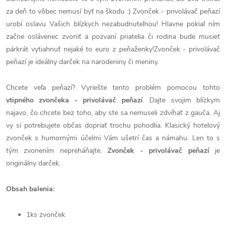
za deň to vôbec nemusí byť na škodu :) Zvonček - privolávač peňazí
urobí oslavu Vašich blízkych nezabudnuteľnou! Hlavne pokiaľ ním
začne oslávenec zvoniť a pozvaní priatelia či rodina bude musieť
párkrát vytiahnuť nejaké to euro z peňaženky!Zvonček - privolávač
peňazí je ideálny darček na narodeniny či meniny.
Chcete veľa peňazí? Vyriešte tento problém pomocou tohto
vtipného zvončeka - privolávač peňazí
. Dajte svojim blízkym
najavo, čo chcete bez toho, aby ste sa nemuseli zdvíhať z gauča. Aj
vy si potrebujete občas dopriať trochu pohodlia. Klasický hotelový
zvonček s humornými účelmi Vám ušetrí čas a námahu. Len to s
tým zvonením nepreháňajte.
Zvonček - privolávač peňazí
je
originálny darček.
Obsah balenia:
1ks zvonček