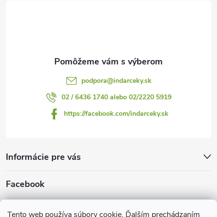
t
i
e
podpora
@
indarceky.sk
02 / 6436 1740 alebo 02/2220 5919
https://facebook.com/indarceky.sk
Informácie pre vás
Facebook
Prijímame online platby
Tento web používa súbory cookie. Ďalším prechádzaním