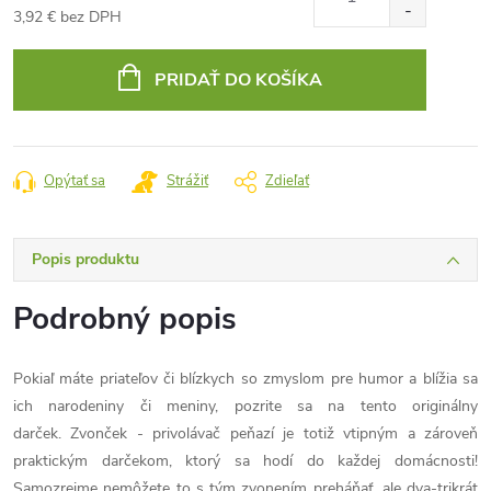
3,92 € bez DPH
Jednotková
cena:
PRIDAŤ DO KOŠÍKA
Opýtať sa
Strážiť
Zdieľať
Popis produktu
Podrobný popis
Pokiaľ máte priateľov či blízkych so zmyslom pre humor a blížia sa
ich narodeniny či meniny, pozrite sa na tento originálny
darček. Zvonček - privolávač peňazí je totiž vtipným a zároveň
praktickým darčekom, ktorý sa hodí do každej domácnosti!
Samozrejme nemôžete to s tým zvonením preháňať, ale dva-trikrát