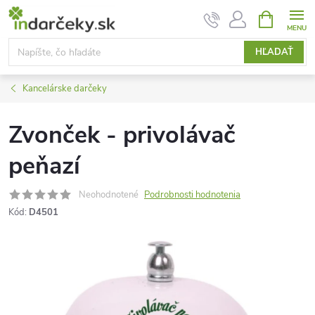
Prejsť
NÁKUPN
KOŠÍK
na
obsah
HĽADAŤ
Kancelárske darčeky
Zvonček - privolávač
peňazí
Neohodnotené
Podrobnosti hodnotenia
Kód:
D4501