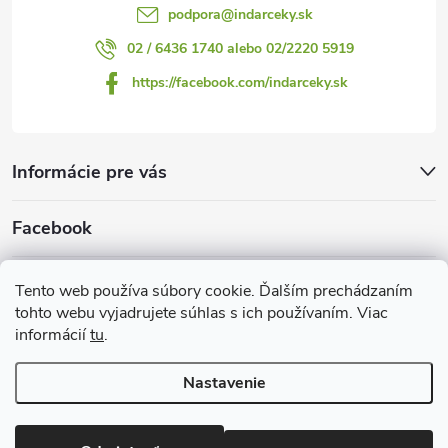
podpora
@
indarceky.sk
02 / 6436 1740 alebo 02/2220 5919
https://facebook.com/indarceky.sk
Informácie pre vás
Facebook
Prijímame online platby
Tento web používa súbory cookie. Ďalším prechádzaním
tohto webu vyjadrujete súhlas s ich používaním. Viac
informácií
tu
.
Nastavenie
Copyright 2026
Indarčeky.sk
. Všetky práva vyhradené.
Upraviť
nastavenie cookies