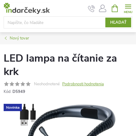
Prejsť
NÁKUPN
KOŠÍK
na
obsah
HĽADAŤ
Nový tovar
LED lampa na čítanie za
krk
Neohodnotené
Podrobnosti hodnotenia
Kód:
D5949
Novinka