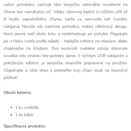
vašim potrebám, zaisťuje táto lampička optimálne osvetlenie na
čítanie bez namáhania očí. Vďaka výkonnej batérii si môžete užiť až
8 hodín nepretržitého čítania, takže sa nemusíte báť častého
nabíjania. Navyše vás nadchne pohodlný, mäkký silikónový design,
ktorý pevne sedí okolo krku a neobmedzuje pri pohybe. Regulujte
jas a farbu svetla podľa nálady – teplejšie odtiene na relaxáciu alebo
chladnejšie na štúdium. Dva nezávislé svetelné zdroje dokonale
osvetlia celú stránku bez potreby úprav. S rýchlym USB nabíjaním a
priloženým káblom je lampička okamžite pripravená na použitie.
Objednajte si ešte dnes a premeňte svoj čítací rituál na skutočný
pôžitok!
Obsah balenia:
1 ks svietidla
1 ks káblu
Špecifikácia produktu: