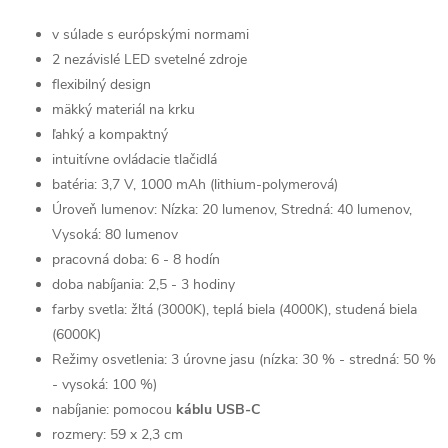
v súlade s európskými normami
2 nezávislé LED svetelné zdroje
flexibilný design
mäkký materiál na krku
ľahký a kompaktný
intuitívne ovládacie tlačidlá
batéria: 3,7 V, 1000 mAh (lithium-polymerová)
Úroveň lumenov: Nízka: 20 lumenov, Stredná: 40 lumenov,
Vysoká: 80 lumenov
pracovná doba: 6 - 8 hodín
doba nabíjania: 2,5 - 3 hodiny
farby svetla: žltá (3000K), teplá biela (4000K), studená biela
(6000K)
Režimy osvetlenia: 3 úrovne jasu (nízka: 30 % - stredná: 50 %
- vysoká: 100 %)
nabíjanie: pomocou
káblu USB-C
rozmery: 59 x 2,3 cm