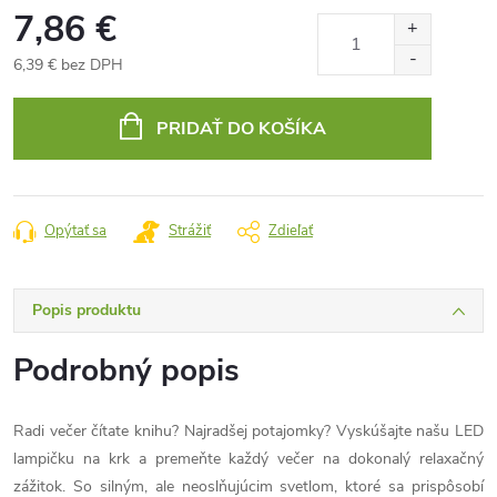
7,86 €
6,39 € bez DPH
Jednotková
cena:
PRIDAŤ DO KOŠÍKA
Opýtať sa
Strážiť
Zdieľať
Popis produktu
Podrobný popis
Radi večer čítate knihu? Najradšej potajomky? Vyskúšajte našu LED
lampičku na krk a premeňte každý večer na dokonalý relaxačný
zážitok. So silným, ale neoslňujúcim svetlom, ktoré sa prispôsobí