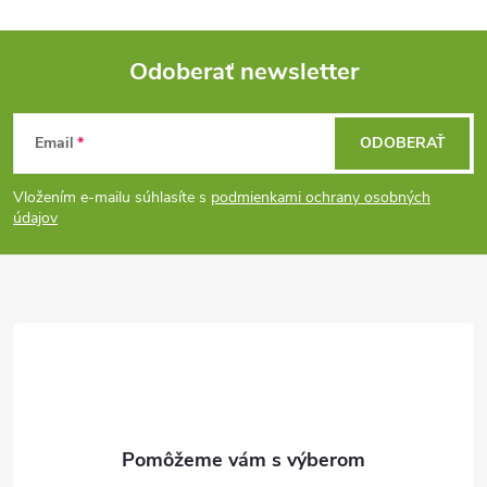
Odoberať newsletter
Z
Email
ODOBERAŤ
á
Vložením e-mailu súhlasíte s
podmienkami ochrany osobných
p
údajov
ä
t
i
e