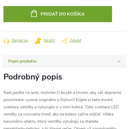
Jednotková
cena:
PRIDAŤ DO KOŠÍKA
Opýtať sa
Strážiť
Zdieľať
Popis produktu
Podrobný popis
Radi jazdíte na aute, motorke či bicykli a chcete, aby váš dopravný
prostriedok vyzeral originálne a štýlovo? Kúpte si tieto modré
svietiace ventilky a vytunujte si s nimi kolesá. Tieto svietiace LED
ventilky sa rozsvietia hneď, ako sa koleso začne otáčať. Vďaka
luxusnému efektu, ktorý ventilky vytvárajú sa stanete
neprehliadnuteľnými, a to hlavne večer. Okrem už spomínaného