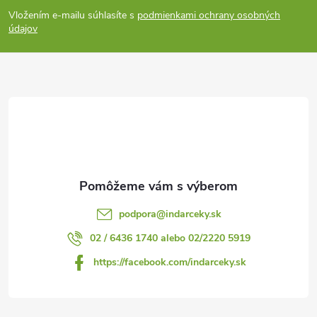
á
Vložením e-mailu súhlasíte s
podmienkami ochrany osobných
p
údajov
ä
t
i
e
podpora
@
indarceky.sk
02 / 6436 1740 alebo 02/2220 5919
https://facebook.com/indarceky.sk