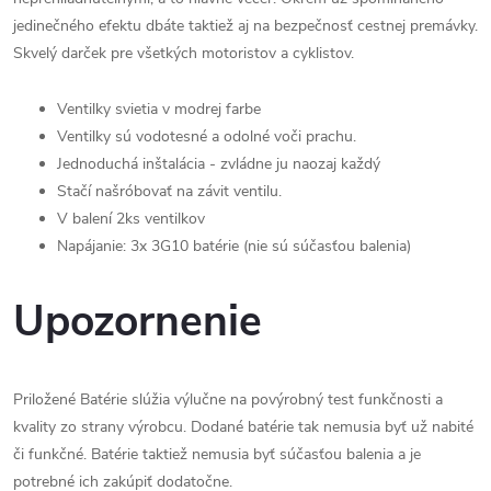
jedinečného efektu dbáte taktiež aj na bezpečnosť cestnej premávky.
Skvelý darček pre všetkých motoristov a cyklistov.
Ventilky svietia v modrej farbe
Ventilky sú vodotesné a odolné voči prachu.
Jednoduchá inštalácia - zvládne ju naozaj každý
Stačí našróbovať na závit ventilu.
V balení 2ks ventilkov
Napájanie: 3x 3G10 batérie (nie sú súčasťou balenia)
Upozornenie
Priložené Batérie slúžia výlučne na povýrobný test funkčnosti a
kvality zo strany výrobcu. Dodané batérie tak nemusia byť už nabité
či funkčné. Batérie taktiež nemusia byť súčasťou balenia a je
potrebné ich zakúpiť dodatočne.