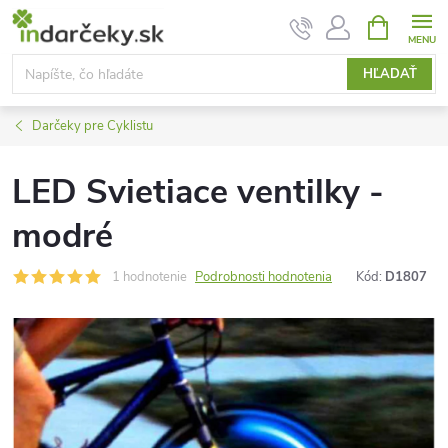
Prejsť
NÁKUPN
KOŠÍK
na
obsah
HĽADAŤ
Darčeky pre Cyklistu
LED Svietiace ventilky -
modré
1 hodnotenie
Podrobnosti hodnotenia
Kód:
D1807