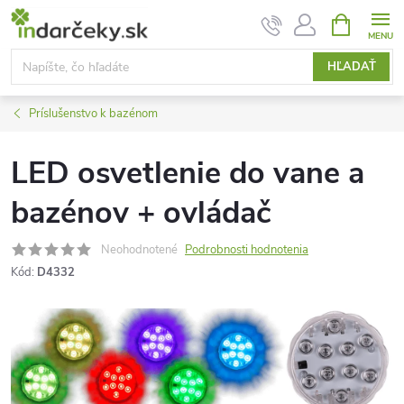
Prejsť
NÁKUPN
KOŠÍK
na
obsah
HĽADAŤ
Príslušenstvo k bazénom
LED osvetlenie do vane a
bazénov + ovládač
Neohodnotené
Podrobnosti hodnotenia
Kód:
D4332