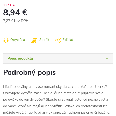
12,90 €
8,94 €
7,27 € bez DPH
Jednotková
cena:
Opýtať sa
Strážiť
Zdieľať
Popis produktu
Podrobný popis
Hľadáte ideálny a navyše romantický darček pre Vašu partnerku?
Oslavujete výročie, zasnúbenie, či len máte chuť pripraviť svojej
polovičke dokonalý večer? Skúste si zakúpiť tieto jedinečné svetlá
do vane, ktoré ale majú aj iné využitie. Vďaka ich vodotesnosti ich
môžete využiť napríklad aj v akváriu, záhradnom jazierku či bazéne.