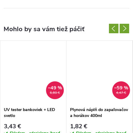
–49 %
–59 %
6,80 €
4,47 €
UV tester bankoviek + LED
Plynová náplň do zapaľovačov
svetlo
a horákov 400ml
3,43 €
1,82 €