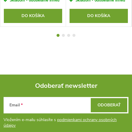
Skladom - odosielame ihneď
Skladom - odosielame ihneď
DO KOŠÍKA
DO KOŠÍKA
Odoberať newsletter
Z
Email
ODOBERAŤ
á
Vložením e-mailu súhlasíte s
podmienkami ochrany osobných
p
údajov