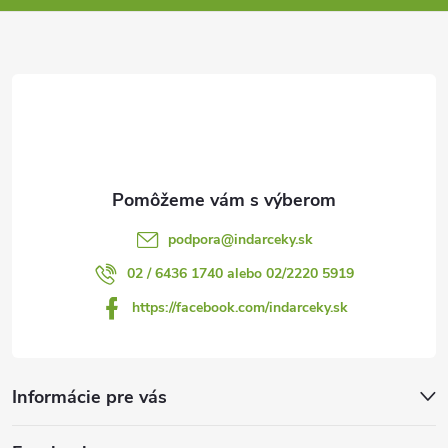
ä
t
i
e
podpora
@
indarceky.sk
02 / 6436 1740 alebo 02/2220 5919
https://facebook.com/indarceky.sk
Informácie pre vás