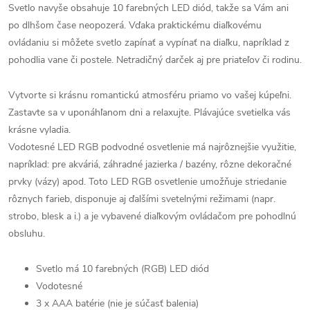
Svetlo navyše obsahuje 10 farebných LED diód, takže sa Vám ani
po dlhšom čase neopozerá. Vďaka praktickému diaľkovému
ovládaniu si môžete svetlo zapínať a vypínať na diaľku, napríklad z
pohodlia vane či postele. Netradičný darček aj pre priateľov či rodinu.
Vytvorte si krásnu romantickú atmosféru priamo vo vašej kúpeľni.
Zastavte sa v uponáhľanom dni a relaxujte. Plávajúce svetielka vás
krásne vyladia.
Vodotesné LED RGB podvodné osvetlenie má najrôznejšie využitie,
napríklad: pre akváriá, záhradné jazierka / bazény, rôzne dekoračné
prvky (vázy) apod. Toto LED RGB osvetlenie umožňuje striedanie
rôznych farieb, disponuje aj ďalšími svetelnými režimami (napr.
strobo, blesk a i.) a je vybavené diaľkovým ovládačom pre pohodlnú
obsluhu.
Svetlo má 10 farebných (RGB) LED diód
Vodotesné
3 x AAA batérie (nie je súčasť balenia)