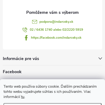
e
podpora
@
indarceky.sk
02 / 6436 1740 alebo 02/2220 5919
https://facebook.com/indarceky.sk
Informácie pre vás
Facebook
Prijímame online platby
Tento web používa súbory cookie. Ďalším prechádzaním
tohto webu vyjadrujete súhlas s ich používaním. Viac
informácií
tu
.