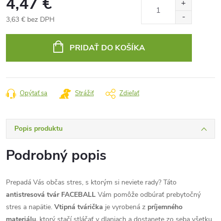
4,47 €
3,63 € bez DPH
Jednotková
cena:
PRIDAŤ DO KOŠÍKA
Opýtať sa
Strážiť
Zdieľať
Popis produktu
Podrobný popis
Prepadá Vás občas stres, s ktorým si neviete rady? Táto
antistresová tvár FACEBALL
Vám pomôže odbúrať prebytočný
stres a napätie.
Vtipná tvárička
je vyrobená z
príjemného
materiálu,
ktorý stačí stláčať v dlaniach a dostanete zo seba všetku