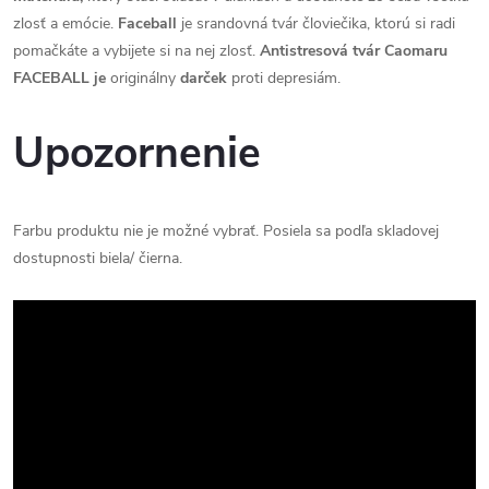
zlosť a emócie.
Faceball
je srandovná tvár človiečika, ktorú si radi
pomačkáte a vybijete si na nej zlosť.
Antistresová tvár Caomaru
FACEBALL je
originálny
darček
proti depresiám.
Upozornenie
Farbu produktu nie je možné vybrať. Posiela sa podľa skladovej
dostupnosti biela/ čierna.