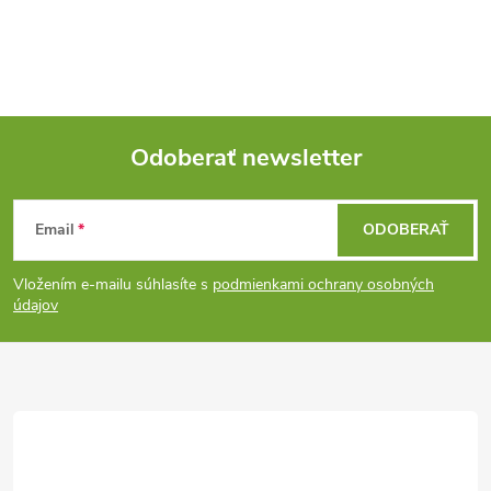
Odoberať newsletter
Z
Email
ODOBERAŤ
á
Vložením e-mailu súhlasíte s
podmienkami ochrany osobných
p
údajov
ä
t
i