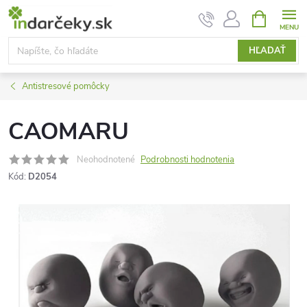
Prejsť
NÁKUPN
KOŠÍK
na
obsah
HĽADAŤ
Antistresové pomôcky
CAOMARU
Neohodnotené
Podrobnosti hodnotenia
Kód:
D2054