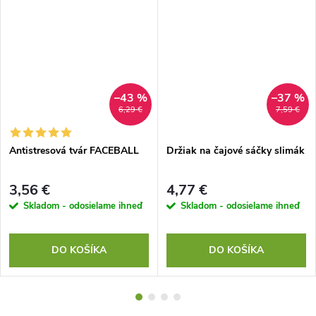
–43 %
–37 %
6,29 €
7,59 €
Antistresová tvár FACEBALL
Držiak na čajové sáčky slimák
3,56 €
4,77 €
Skladom - odosielame ihneď
Skladom - odosielame ihneď
DO KOŠÍKA
DO KOŠÍKA