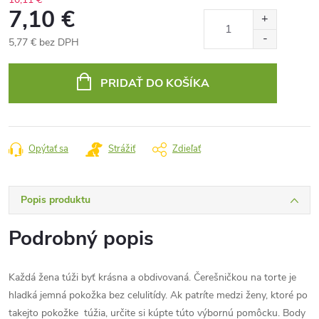
7,10 €
5,77 € bez DPH
Jednotková
cena:
PRIDAŤ DO KOŠÍKA
Opýtať sa
Strážiť
Zdieľať
Popis produktu
Podrobný popis
Každá žena túži byť krásna a obdivovaná. Čerešničkou na torte je
hladká jemná pokožka bez celulitídy. Ak patríte medzi ženy, ktoré po
takejto pokožke túžia, určite si kúpte túto výbornú pomôcku. Body