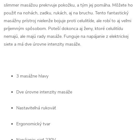
slimmer masážou prekrvuje pokožku, a tým jej pomáha. Môžete ho
použiť na nohách, zadku, rukách, aj na bruchu. Tento fantastický
masážny prístroj nielenže bojuje proti celulitíde, ale robí to aj veľmi
príjemným spôsobom. Poteší dokonca aj ženy, ktoré celulitídu
nemajú, ale majú rady masáže. Funguje na napájanie z elektrickej
siete a má dve úrovne intenzity masáže.
3 masážne hlavy
Dve úrovne intenzity masáže
Nastaviteľná rukoväť
Ergonomický tvar
Napájanie: sieť 230V