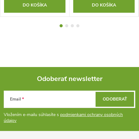
DO KOŠÍKA
DO KOŠÍKA
Odoberať newsletter
Z
Email
ODOBERAŤ
á
Vložením e-mailu súhlasíte s
podmienkami ochrany osobných
p
údajov