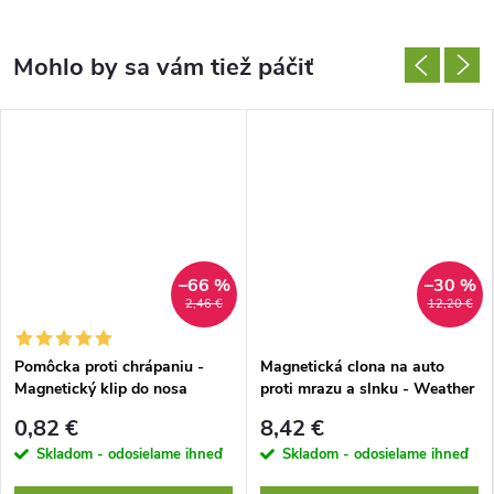
–66 %
–30 %
2,46 €
12,20 €
Pomôcka proti chrápaniu -
Magnetická clona na auto
Magnetický klip do nosa
proti mrazu a slnku - Weather
Force 360
0,82 €
8,42 €
Skladom - odosielame ihneď
Skladom - odosielame ihneď