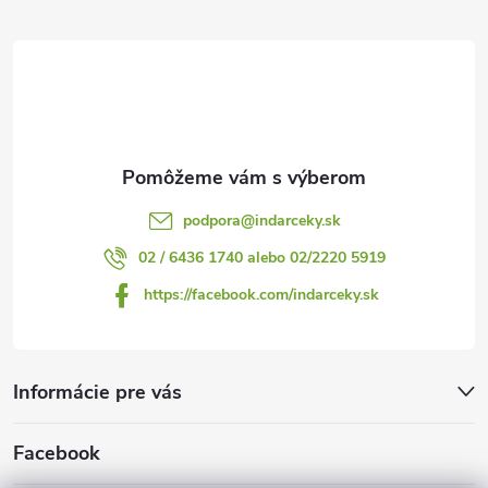
ä
t
i
e
podpora
@
indarceky.sk
02 / 6436 1740 alebo 02/2220 5919
https://facebook.com/indarceky.sk
Informácie pre vás
Facebook