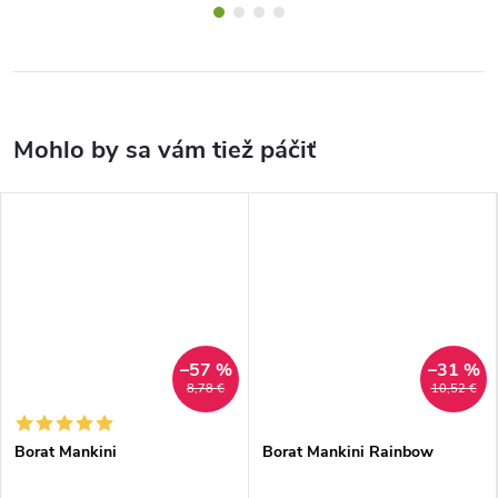
–57 %
–31 %
8,78 €
10,52 €
Borat Mankini
Borat Mankini Rainbow