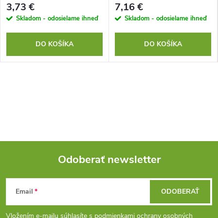
3,73 €
7,16 €
Skladom - odosielame ihneď
Skladom - odosielame ihneď
DO KOŠÍKA
DO KOŠÍKA
Odoberať newsletter
Z
Email
ODOBERAŤ
á
Vložením e-mailu súhlasíte s
podmienkami ochrany osobných