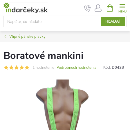
Prejsť
NÁKUPN
KOŠÍK
na
obsah
HĽADAŤ
Vtipné pánske plavky
Boratové mankini
1 hodnotenie
Podrobnosti hodnotenia
Kód:
D0428