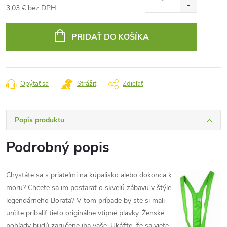
3,03 € bez DPH
Jednotková
cena:
PRIDAŤ DO KOŠÍKA
Opýtať sa
Strážiť
Zdieľať
Popis produktu
Podrobný popis
Chystáte sa s priateľmi na kúpalisko alebo dokonca k
moru? Chcete sa im postarať o skvelú zábavu v štýle
legendárneho Borata? V tom prípade by ste si mali
určite pribaliť tieto originálne vtipné plavky. Ženské
pohľady budú zaručene iba vaše. Ukážte, že sa viete