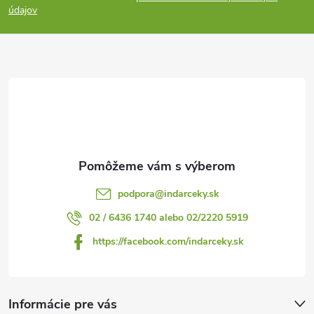
p
údajov
ä
t
i
e
podpora
@
indarceky.sk
02 / 6436 1740 alebo 02/2220 5919
https://facebook.com/indarceky.sk
Informácie pre vás