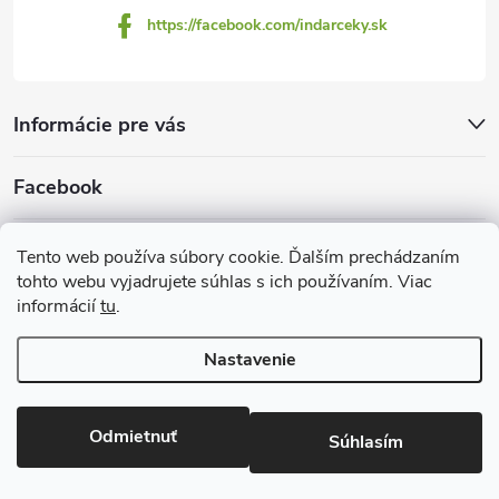
https://facebook.com/indarceky.sk
Informácie pre vás
Facebook
Prijímame online platby
Tento web používa súbory cookie. Ďalším prechádzaním
tohto webu vyjadrujete súhlas s ich používaním. Viac
informácií
tu
.
Nastavenie
Copyright 2026
Indarčeky.sk
. Všetky práva vyhradené.
Upraviť
nastavenie cookies
Odmietnuť
Súhlasím
Vytvoril Shoptet