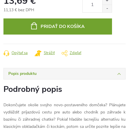
13,69 €
11,13 € bez DPH
Jednotková
cena:
PRIDAŤ DO KOŠÍKA
Opýtať sa
Strážiť
Zdieľať
Popis produktu
Podrobný popis
Dokončujete okolie svojho novo-postaveného domčeka? Plánujete
vydláždiť príjazdovú cestu pre auto alebo chodník po záhrade k
bazénu či záhradnej chatke? Pokiaľ hľadáte lacnejšiu alternatívu ku
klasickým obkladačkám či kockám, potom sa určite pozrite lepšie na