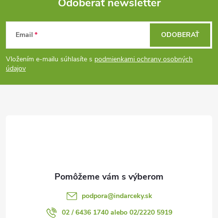
Odoberať newsletter
Z
Email
ODOBERAŤ
á
Vložením e-mailu súhlasíte s
podmienkami ochrany osobných
p
údajov
ä
t
i
e
podpora
@
indarceky.sk
02 / 6436 1740 alebo 02/2220 5919