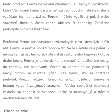
tento produkt. Forma na výrobu chodníkov je úžasným vynálezom,
ktorý Vám ušetrí kopec času aj peňazí. Jednoducho nalejete maltu a
vytláčate formou dlaždice. Formu môžete využiť aj pokiaľ máte
stavebnú firmu a často robíte obklady či chodníky. Zaručene
prekvapíte svojich zákazníkov.
Betónová forma pre vytváranie záhradných ciest, detských ihrísk
atď. Formu je možné použiť mnohokrát, takže ušetríte veľa peňazí -
nemusíte najímať firmu, aby ste naliali cestu, alebo kupovali hotové
drahé kocky. Forma je dokonale kombinovateľná. Ideálne pre cesty,
do záhrady, pre parkovanie. Forma sa vopred dá do polosuchej
malty, potom sa rozotrie lyžicou cez formu, aby sa odstránil
prebytok. Použitím rôznych farieb pigmentov môžete pri tónovanie
betónu vytvoriť zaujímavý aranžmán. Vďaka spoločnej betónovej
základni sa chodník nerozpadne, kocky sa nepohybujú a tráva v
medzerách nebude rásť.
Obsah balenia: