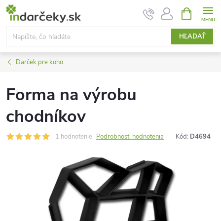
Prejsť
NÁKUPN
KOŠÍK
na
obsah
HĽADAŤ
Darček pre koho
Forma na výrobu
chodníkov
1 hodnotenie
Podrobnosti hodnotenia
Kód:
D4694