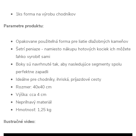
1ks forma na výrobu chodníkov
Parametre produktu:
Opakovane použiteľná forma pre liatie dlažobných kameňov
Šetrí peniaze - namiesto nákupu hotových kociek ich môžete
ľahko vyrobiť sami
Boky sú navrhnuté tak, aby nasledujúce segmenty spolu
perfektne zapadli
Ideálne pre chodníky, ihriská, príjazdové cesty
Rozmer: 40x40 cm
Výška: cca 4 cm
Nepriľnavý materiál
Hmotnosť: 1,25 kg
Ilustračné video: