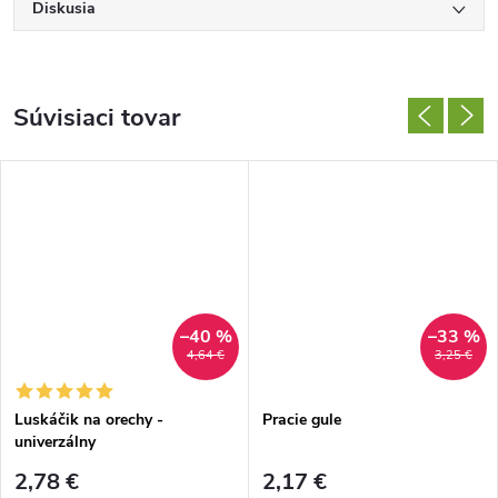
Diskusia
Súvisiaci tovar
–40 %
–33 %
4,64 €
3,25 €
Luskáčik na orechy -
Pracie gule
univerzálny
2,78 €
2,17 €