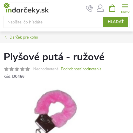
Prejsť
NÁKUPN
KOŠÍK
na
obsah
HĽADAŤ
Darček pre koho
Plyšové putá - ružové
Neohodnotené
Podrobnosti hodnotenia
Kód:
D0466