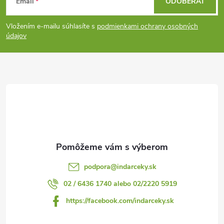
Email
ODOBERAŤ
á
Vložením e-mailu súhlasíte s
podmienkami ochrany osobných
p
údajov
ä
t
i
e
podpora
@
indarceky.sk
02 / 6436 1740 alebo 02/2220 5919
https://facebook.com/indarceky.sk