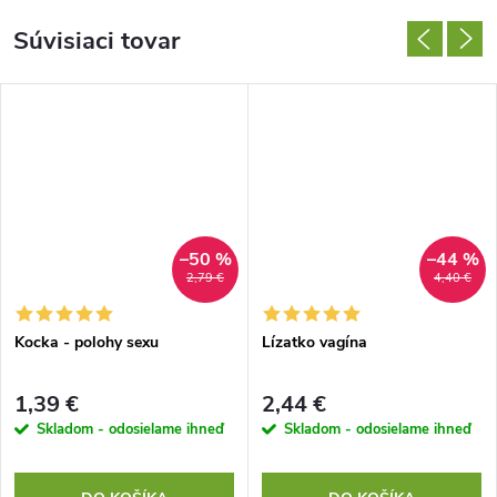
Súvisiaci tovar
–50 %
–44 %
2,79 €
4,40 €
Kocka - polohy sexu
Lízatko vagína
1,39 €
2,44 €
Skladom - odosielame ihneď
Skladom - odosielame ihneď