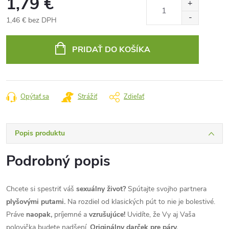
1,79 €
1,46 € bez DPH
Jednotková
cena:
PRIDAŤ DO KOŠÍKA
Opýtať sa
Strážiť
Zdieľať
Popis produktu
Podrobný popis
Chcete si spestriť váš
sexuálny život?
Spútajte svojho partnera
plyšovými putami.
Na rozdiel od klasických pút to nie je bolestivé.
Práve
naopak,
príjemné a
vzrušujúce!
Uvidíte, že Vy aj Vaša
polovička budete nadšení.
Originálny darček pre páry.