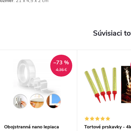
ozmer
: 21 x 4,5 x 2 cm
Súvisiaci t
–73 %
4,36 €
Obojstranná nano lepiaca
Tortové prskavky - 4