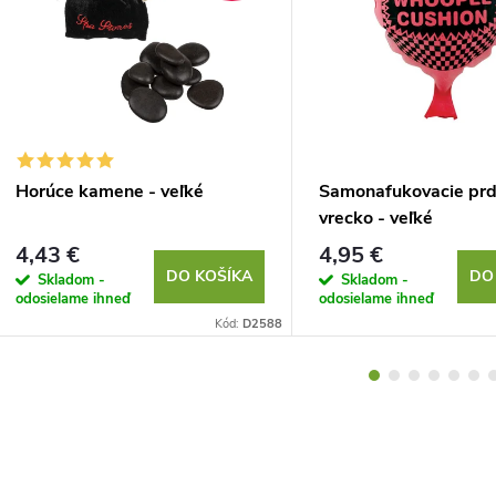
Horúce kamene - veľké
Samonafukovacie prd
vrecko - veľké
4,43 €
4,95 €
DO KOŠÍKA
DO
Skladom -
Skladom -
odosielame ihneď
odosielame ihneď
Kód:
D2588