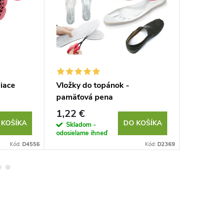
iace
Vložky do topánok -
Zamilov
pamäťová pena
1,22 €
9,88 €
 KOŠÍKA
DO KOŠÍKA
Skladom -
Sklad
odosielame ihneď
odosielam
Kód:
D4556
Kód:
D2369