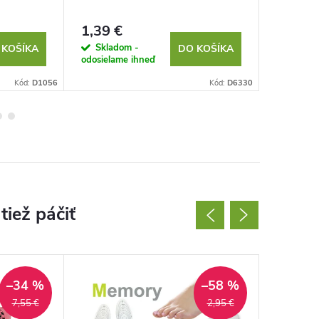
1,39 €
3,26 €
Skladom -
Sklad
 KOŠÍKA
DO KOŠÍKA
odosielame ihneď
odosielam
Kód:
D1056
Kód:
D6330
–34 %
–58 %
7,55 €
2,95 €