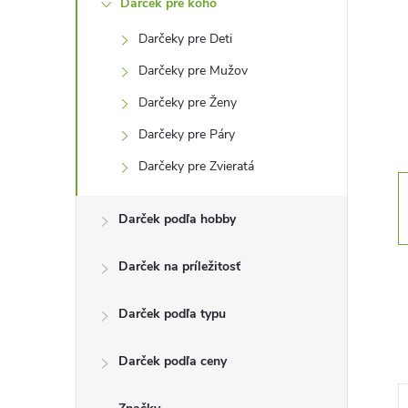
Darček pre koho
n
Darčeky pre Deti
ý
Darčeky pre Mužov
p
Darčeky pre Ženy
Darčeky pre Páry
a
Darčeky pre Zvieratá
n
Darček podľa hobby
e
Darček na príležitosť
l
Darček podľa typu
Darček podľa ceny