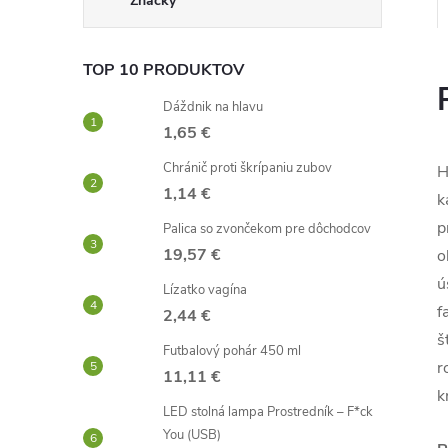
Značky
TOP 10 PRODUKTOV
Dáždnik na hlavu
1,65 €
Chránič proti škrípaniu zubov
H
1,14 €
k
p
Palica so zvončekom pre dôchodcov
19,57 €
o
ú
Lízatko vagína
f
2,44 €
š
Futbalový pohár 450 ml
r
11,11 €
k
LED stolná lampa Prostredník – F*ck
You (USB)