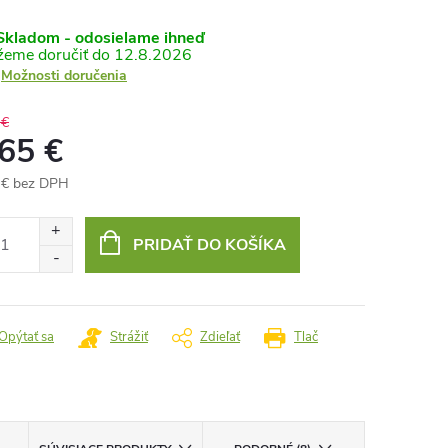
kladom - odosielame ihneď
12.8.2026
Možnosti doručenia
 €
,65 €
 € bez DPH
otková
:
PRIDAŤ DO KOŠÍKA
Opýtať sa
Strážiť
Zdieľať
Tlač