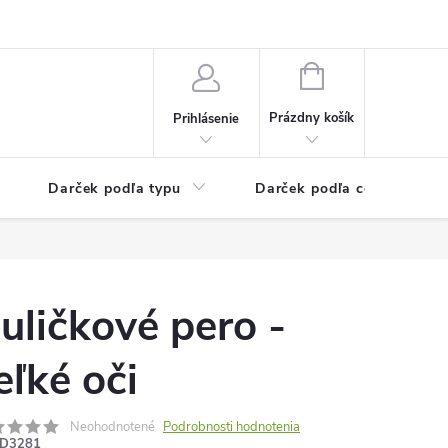
Kontaktné informácie
Veľkoobchodný program
NÁKUPNÝ
KOŠÍK
Prázdny košík
Prihlásenie
Darček podľa typu
Darček podľa ceny
uličkové pero -
eľké oči
Neohodnotené
Podrobnosti hodnotenia
D3281