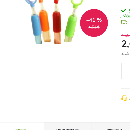
S
–41 %
4,51 €
4,51
2
2,15
Jedn
cena