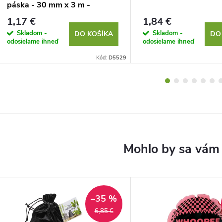
páska - 30 mm x 3 m -
priesvitná
1,17 €
1,84 €
Skladom -
Skladom -
DO KOŠÍKA
DO
odosielame ihneď
odosielame ihneď
Kód:
D5529
–35 %
6,85 €