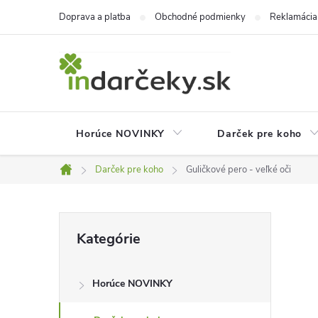
Prejsť
Doprava a platba
Obchodné podmienky
Reklamácia
na
obsah
Horúce NOVINKY
Darček pre koho
Darček pre koho
Guličkové pero - veľké oči
Domov
B
Preskočiť
Kategórie
kategórie
o
Horúce NOVINKY
č