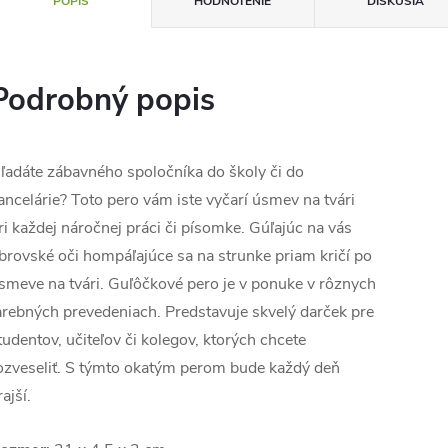
POPIS
HODNOTENIE
DISKUSIA
Podrobný popis
ľadáte zábavného spoločníka do školy či do
ancelárie? Toto pero vám iste vyčarí úsmev na tvári
ri každej náročnej práci či písomke. Gúľajúc na vás
brovské oči hompáľajúce sa na strunke priam kričí po
smeve na tvári. Guľôčkové pero je v ponuke v rôznych
arebných prevedeniach. Predstavuje skvelý darček pre
tudentov, učiteľov či kolegov, ktorých chcete
ozveseliť. S týmto okatým perom bude každý deň
rajší.