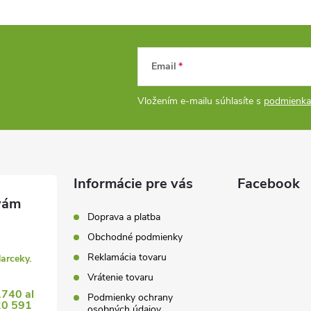
Email
Vložením e-mailu súhlasíte s
podmienka
Informácie pre vás
Facebook
Doprava a platba
Obchodné podmienky
Reklamácia tovaru
darceky.
Vrátenie tovaru
1740 al
Podmienky ochrany
20 591
osobných údajov