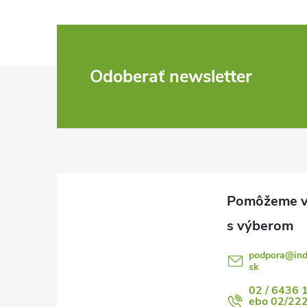
Z
Odoberať newsletter
á
p
ä
t
i
podpora
@
in
sk
e
02 / 6436 
ebo 02/22