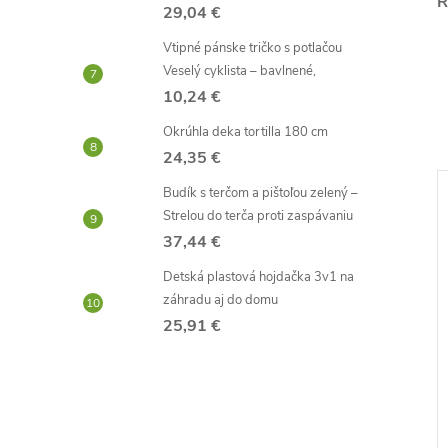
R
29,04 €
Vtipné pánske tričko s potlačou
Veselý cyklista – bavlnené,
10,24 €
Okrúhla deka tortilla 180 cm
24,35 €
Budík s terčom a pištoľou zelený –
–44 %
Strelou do terča proti zaspávaniu
4,40 €
37,44 €
Detská plastová hojdačka 3v1 na
záhradu aj do domu
25,91 €
ína
Guľôčkové pero pretekárske