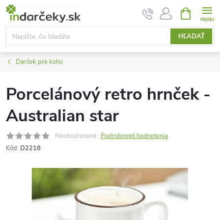
Prejsť
NÁKUPN
KOŠÍK
na
obsah
HĽADAŤ
Darček pre koho
Porcelánový retro hrnček -
Australian star
Neohodnotené
Podrobnosti hodnotenia
Kód:
D2218