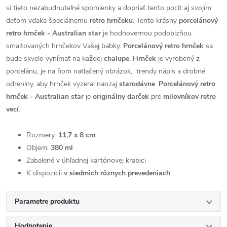
si tieto nezabudnuteľné spomienky a dopriať tento pocit aj svojím
deťom vďaka špeciálnemu
retro hrnčeku
. Tento krásny
porcelánový
retro hrnček - Australian star
je hodnovernou podobizňou
smaltovaných hrnčekov Vašej babky.
Porcelánový retro hrnček
sa
bude skvelo vynímať na každej
chalupe
.
Hrnček
je vyrobený z
porcelánu, je na ňom natlačený obrázok, trendy nápis a drobné
odreniny, aby hrnček vyzeral naozaj
starodávne
.
Porcelánový retro
hrnček - Australian star
je
originálny darček
pre
milovníkov retro
vecí
.
Rozmery:
11,7 x 8 cm
Objem:
380 ml
Zabalené v úhľadnej kartónovej krabici
K dispozícii
v siedmich rôznych prevedeniach
Parametre produktu
Hodnotenie