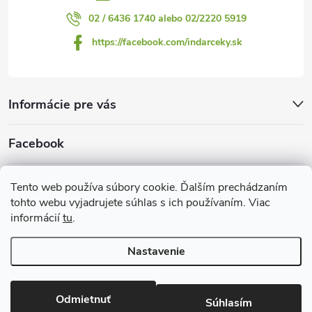
02 / 6436 1740 alebo 02/2220 5919
https://facebook.com/indarceky.sk
Informácie pre vás
Facebook
Prijímame online platby
Tento web používa súbory cookie. Ďalším prechádzaním
tohto webu vyjadrujete súhlas s ich používaním. Viac
informácií
tu
.
Nastavenie
Copyright 2026
Indarčeky.sk
. Všetky práva vyhradené.
Upraviť
nastavenie cookies
Odmietnuť
Súhlasím