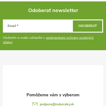
Odoberať newsletter
Z
Email
ODOBERAŤ
á
Vložením e-mailu súhlasíte s
podmienkami ochrany osobných
p
údajov
ä
t
i
e
podpora
@
indarceky.sk