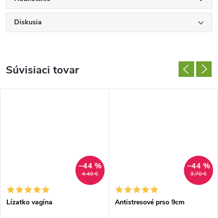
Diskusia
Súvisiaci tovar
–44 %
–44 %
4,40 €
3,70 €
Lízatko vagína
Antistresové prso 9cm