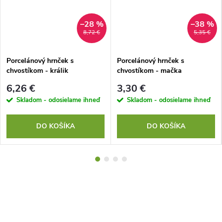
–28 %
–38 %
8,72 €
5,35 €
Porcelánový hrnček s
Porcelánový hrnček s
chvostíkom - králik
chvostíkom - mačka
6,26 €
3,30 €
Skladom - odosielame ihneď
Skladom - odosielame ihneď
DO KOŠÍKA
DO KOŠÍKA