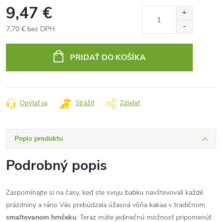
9,47 €
7,70 € bez DPH
Jednotková
cena:
PRIDAŤ DO KOŠÍKA
Opýtať sa
Strážiť
Zdieľať
Popis produktu
Podrobný popis
Zaspomínajte si na časy, keď ste svoju babku navštevovali každé
prázdniny a ráno Vás prebúdzala úžasná vôňa kakaa v tradičnom
smaltovanom hrnčeku
. Teraz máte jedinečnú možnosť pripomenúť