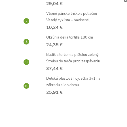
s
29,04 €
Vtipné pánske tričko s potlačou
Veselý cyklista – bavlnené,
10,24 €
Okrúhla deka tortilla 180 cm
24,35 €
Budík s terčom a pištoľou zelený –
Strelou do terča proti zaspávaniu
37,44 €
–52 %
–44 %
Detská plastová hojdačka 3v1 na
13,25 €
4,40 €
záhradu aj do domu
25,91 €