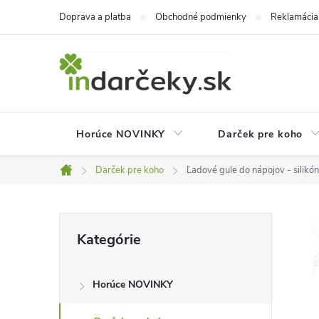
Prejsť
Doprava a platba
Obchodné podmienky
Reklamácia
na
obsah
Horúce NOVINKY
Darček pre koho
Darček pre koho
Ľadové gule do nápojov - silikó
Domov
B
Preskočiť
Kategórie
kategórie
o
Horúce NOVINKY
č