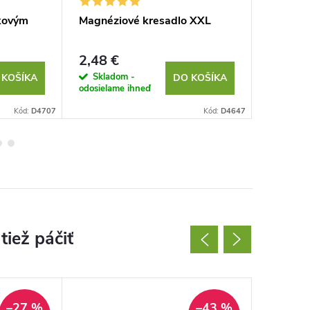
ľkovým
Magnéziové kresadlo XXL
Projekt
2,48 €
3,34 €
Skladom -
Sklad
 KOŠÍKA
DO KOŠÍKA
odosielame ihneď
odosielam
Kód:
D4707
Kód:
D4647
–27 %
–43 %