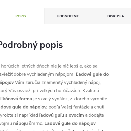
POPIS
HODNOTENIE
DISKUSIA
Podrobný popis
 horúcich letných dňoch nie je nič lepšie, ako sa
sviežiť dobre vychladeným nápojom.
Ľadové gule do
ápojov
Vám zaručia znamenitý vychladený nápoj,
torý Vás osvieži pri veľkých horúčavách. Kvalitná
ilikónová forma
je skvelý vynález, z ktorého vyrobíte
adové gule do nápojov,
podľa Vašej fantázie a chuti.
yrobte si napríklad
ľadovú guľu s ovocím
a dodajte
vojmu
nápoju
šmrnc.
Ľadové gule do nápojov