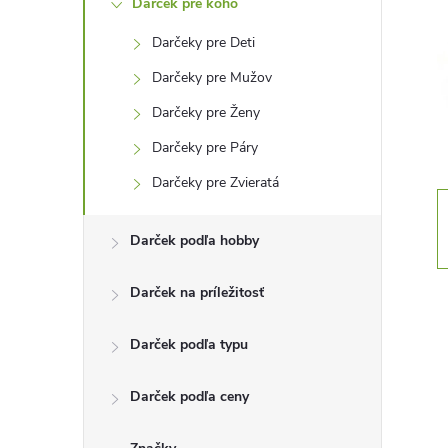
Darček pre koho
n
Darčeky pre Deti
ý
Darčeky pre Mužov
p
Darčeky pre Ženy
Darčeky pre Páry
a
Darčeky pre Zvieratá
n
Darček podľa hobby
e
Darček na príležitosť
l
Darček podľa typu
Darček podľa ceny