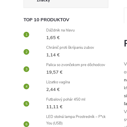
Značky
TOP 10 PRODUKTOV
Dáždnik na hlavu
1,65 €
Chránič proti škrípaniu zubov
1,14 €
V
Palica so zvončekom pre dôchodcov
o
19,57 €
n
Lízatko vagína
k
2,44 €
s
Futbalový pohár 450 ml
ľ
11,11 €
V
LED stolná lampa Prostredník – F*ck
s
You (USB)