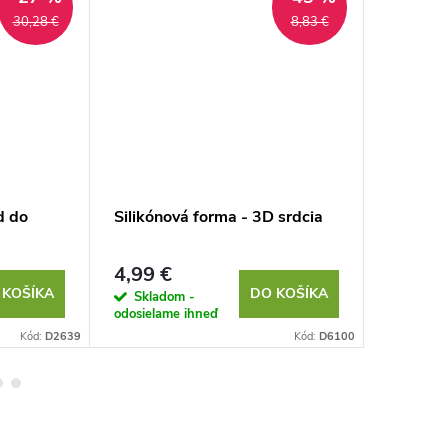
30,28 €
8,83 €
d do
Silikónová forma - 3D srdcia
Silikóno
kocky ľ
4,99 €
1,78 €
 KOŠÍKA
DO KOŠÍKA
Skladom -
Sklad
odosielame ihneď
odosielam
Kód:
D2639
Kód:
D6100