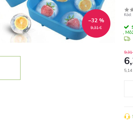
Kód:
–32 %
S
9,31 €
9,31
6
5,14
Jedn
cena