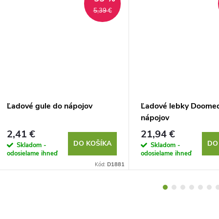
5,39 €
Ľadové gule do nápojov
Ľadové lebky Doome
nápojov
2,41 €
21,94 €
DO KOŠÍKA
DO
Skladom -
Skladom -
odosielame ihneď
odosielame ihneď
Kód:
D1881