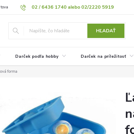
02 / 6436 1740 alebo 02/2220 5919
 tovaru
Vrátenie tovaru
Podmienky ochrany osobných údajov
HĽADAŤ
Darček podľa hobby
Darček na príležitosť
nová forma
Ľ
n
f