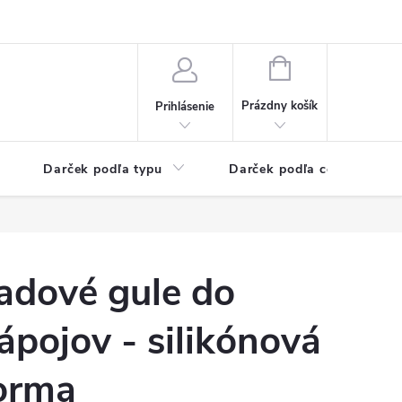
Kontaktné informácie
Veľkoobchodný program
NÁKUPNÝ
KOŠÍK
Prázdny košík
Prihlásenie
Darček podľa typu
Darček podľa ceny
adové gule do
ápojov - silikónová
orma