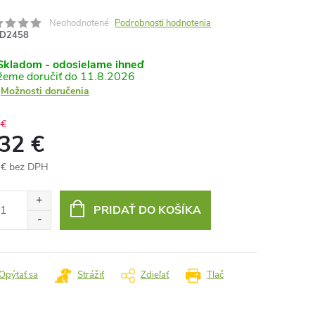
Neohodnotené
Podrobnosti hodnotenia
D2458
kladom - odosielame ihneď
11.8.2026
Možnosti doručenia
 €
,32 €
 € bez DPH
otková
:
PRIDAŤ DO KOŠÍKA
Opýtať sa
Strážiť
Zdieľať
Tlač