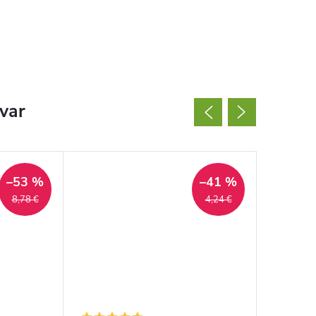
ovar
–53 %
–41 %
8,78 €
4,24 €