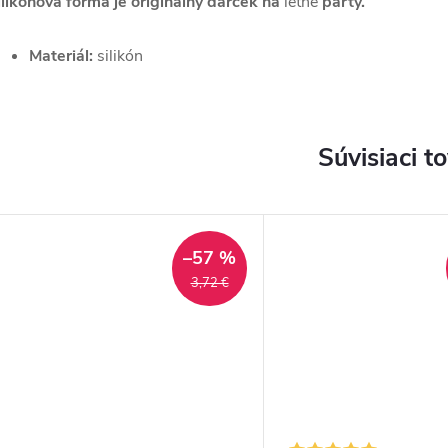
ilikónová forma je originálny darček na
letné
párty.
Materiál:
silikón
Súvisiaci t
–57 %
3,72 €