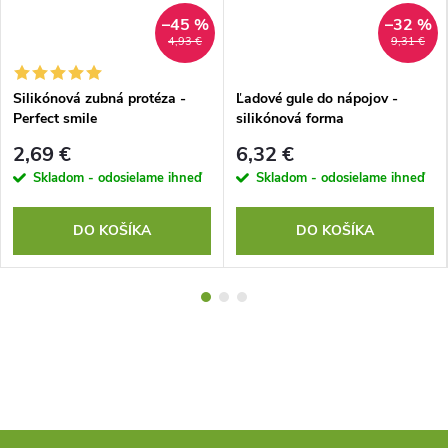
–45 %
–32 %
4,93 €
9,31 €
Silikónová zubná protéza -
Ľadové gule do nápojov -
Perfect smile
silikónová forma
2,69 €
6,32 €
Skladom - odosielame ihneď
Skladom - odosielame ihneď
DO KOŠÍKA
DO KOŠÍKA