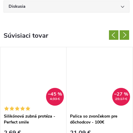
Diskusia
Súvisiaci tovar
–45 %
–27 %
4,93 €
29,17 €
Silikónová zubná protéza -
Palica so zvončekom pre
Perfect smile
dôchodcov - 100€
2,69 €
21,09 €