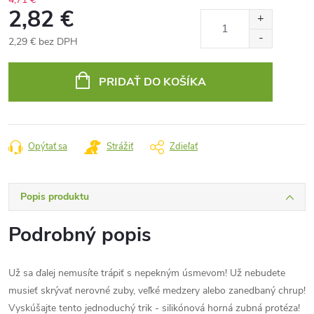
2,82 €
2,29 € bez DPH
Jednotková
cena:
PRIDAŤ DO KOŠÍKA
Opýtať sa
Strážiť
Zdieľať
Popis produktu
Podrobný popis
Už sa ďalej nemusíte trápiť s nepekným úsmevom! Už nebudete
musieť skrývať nerovné zuby, veľké medzery alebo zanedbaný chrup!
Vyskúšajte tento jednoduchý trik - silikónová horná zubná protéza!