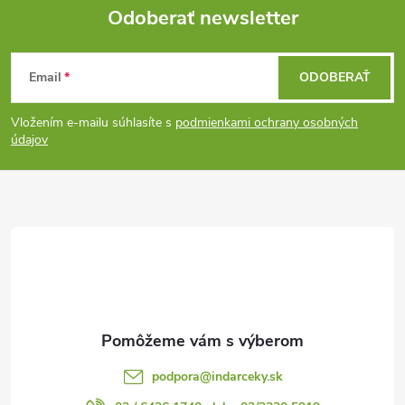
Odoberať newsletter
Z
Email
ODOBERAŤ
á
Vložením e-mailu súhlasíte s
podmienkami ochrany osobných
p
údajov
ä
t
i
e
podpora
@
indarceky.sk