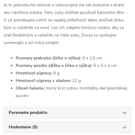
Je to jednoduché riešenie a samozrejme nie tak bolestivé a drahé
ako návšteva zubára. Tieto zuby môžete používať ľubovoľne dlho -
či už potrebujete oslniť na nejakej príležitosti alebo prečkať dobu,
kým si našetríte na nové. Len ich zalejete horúcou vodou, aby sa
stali flexibilnými a zatlačíte na Vaše zuby. Znova sa spokojne
usmievajte a od srdca smejte!
Rozmery prekrytia (šírka x výška):
6 x 1,6 cm
Rozmery puzdra (dĺžka x šírka x výška):
6 x 5 x 2 cm
Hmotnosť súpravy:
8 g
Hmotnosť súpravy s obalom:
22 g
Obsah balenia:
horný kryt zubov, montážny diel (plastelína),
puzdro
Parametre produktu
Hodnotenie (5)