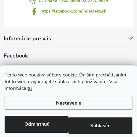
02 / 6436 1740 alebo 02/2220 5919
https://facebook.com/indarceky.sk
Informácie pre vás
Facebook
Prijímame online platby
Tento web používa súbory cookie. Ďalším prechádzaním
tohto webu vyjadrujete súhlas s ich používaním. Viac
informácií
tu
.
Nastavenie
Copyright 2026
Indarčeky.sk
. Všetky práva vyhradené.
Upraviť
nastavenie cookies
Odmietnuť
Súhlasím
Vytvoril Shoptet