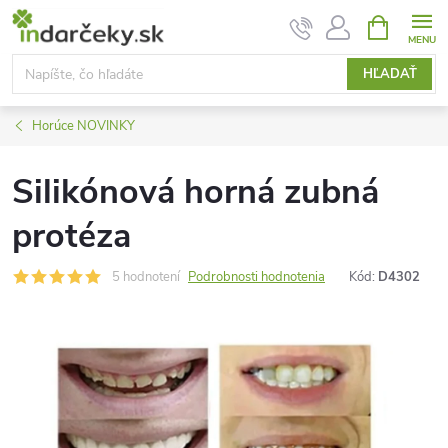
Prejsť
NÁKUPN
KOŠÍK
na
obsah
HĽADAŤ
Horúce NOVINKY
Silikónová horná zubná
protéza
5 hodnotení
Podrobnosti hodnotenia
Kód:
D4302