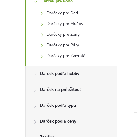
Darček pre koho
n
Darčeky pre Deti
ý
Darčeky pre Mužov
p
Darčeky pre Ženy
Darčeky pre Páry
a
Darčeky pre Zvieratá
n
Darček podľa hobby
e
Darček na príležitosť
l
Darček podľa typu
Darček podľa ceny