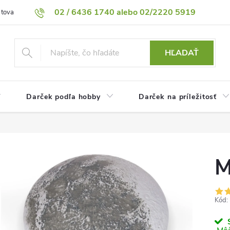
02 / 6436 1740 alebo 02/2220 5919
 tovaru
Vrátenie tovaru
Podmienky ochrany osobných údajov
HĽADAŤ
Darček podľa hobby
Darček na príležitosť
M
Kód:
S