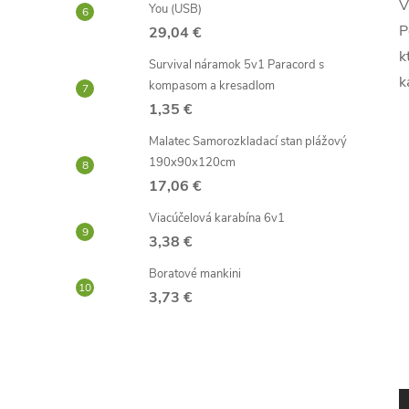
V
You (USB)
P
29,04 €
k
Survival náramok 5v1 Paracord s
k
kompasom a kresadlom
1,35 €
Malatec Samorozkladací stan plážový
190x90x120cm
17,06 €
Viacúčelová karabína 6v1
3,38 €
Boratové mankini
3,73 €