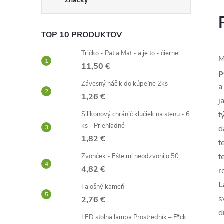
Značky
TOP 10 PRODUKTOV
Tričko - Pat a Mat - a je to - čierne
M
11,50 €
p
Závesný háčik do kúpeľne 2ks
a
1,26 €
j
t
Silikonový chránič klučiek na stenu - 6
ks - Priehľadné
d
1,82 €
t
t
Zvonček - Ešte mi neodzvonilo 50
4,82 €
r
L
Falošný kameň
s
2,76 €
d
LED stolná lampa Prostredník – F*ck