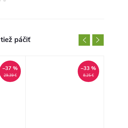
–37 %
–33 %
29,39 €
8,25 €