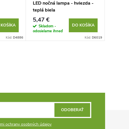
LED nočná lampa - hviezda -
Dielens
teplá biela
na baté
5,47 €
7,60 €
 KOŠÍKA
DO KOŠÍKA
Skladom -
Sklad
odosielame ihneď
odosielam
Kód:
D4886
Kód:
D6019
ODOBERAŤ
mi ochrany osobných údajov