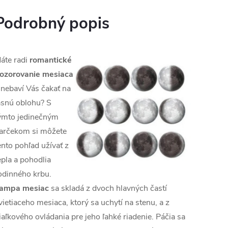
Podrobný popis
áte radi
romantické
ozorovanie mesiaca
 nebaví Vás čakať na
asnú oblohu? S
ýmto jedinečným
arčekom si môžete
ento pohľad užívať z
epla a pohodlia
odinného krbu.
ampa mesiac
sa skladá z dvoch hlavných častí
vietiaceho mesiaca, ktorý sa uchytí na stenu, a z
iaľkového ovládania pre jeho ľahké riadenie. Páčia sa