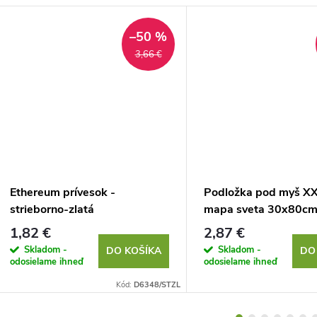
–50 %
3,66 €
Ethereum prívesok -
Podložka pod myš XX
strieborno-zlatá
mapa sveta 30x80c
1,82 €
2,87 €
Skladom -
Skladom -
DO KOŠÍKA
DO
odosielame ihneď
odosielame ihneď
Kód:
D6348/STZL