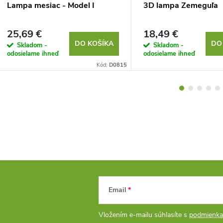
Lampa mesiac - Model I
3D lampa Zemeguľa
25,69 €
18,49 €
DO KOŠÍKA
DO
Skladom -
Skladom -
odosielame ihneď
odosielame ihneď
Kód:
D0815
Email
Vložením e-mailu súhlasíte s
podmienka