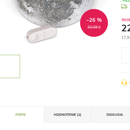
–26 %
30,0
2
30,08 €
17,9
Jedn
cena
POPIS
HODNOTENIE (1)
DISKUSIA