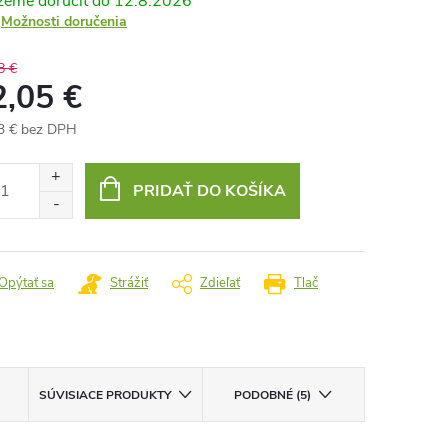
12.8.2026
Možnosti doručenia
8 €
2,05 €
3 € bez DPH
otková
:
PRIDAŤ DO KOŠÍKA
Opýtať sa
Strážiť
Zdieľať
Tlač
SÚVISIACE PRODUKTY
PODOBNÉ (5)