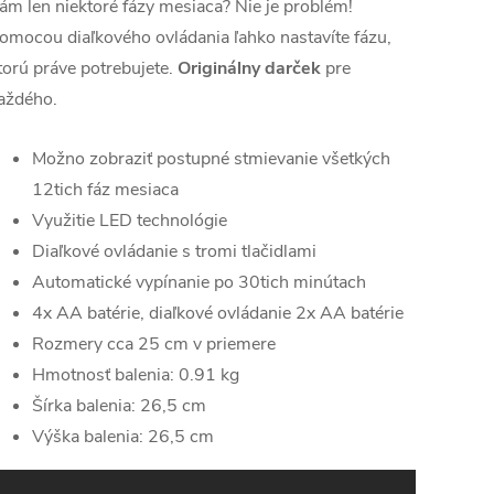
ám len niektoré fázy mesiaca? Nie je problém!
omocou diaľkového ovládania ľahko nastavíte fázu,
torú práve potrebujete.
Originálny darček
pre
aždého.
Možno zobraziť postupné stmievanie všetkých
12tich fáz mesiaca
Využitie LED technológie
Diaľkové ovládanie s tromi tlačidlami
Automatické vypínanie po 30tich minútach
4x AA batérie, diaľkové ovládanie 2x AA batérie
Rozmery cca 25 cm v priemere
Hmotnosť balenia: 0.91 kg
Šírka balenia: 26,5 cm
Výška balenia: 26,5 cm