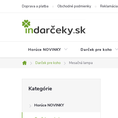
Prejsť
Doprava a platba
Obchodné podmienky
Reklamácia
na
obsah
Horúce NOVINKY
Darček pre koho
Darček pre koho
Mesačná lampa
Domov
B
Preskočiť
Kategórie
kategórie
o
Horúce NOVINKY
č