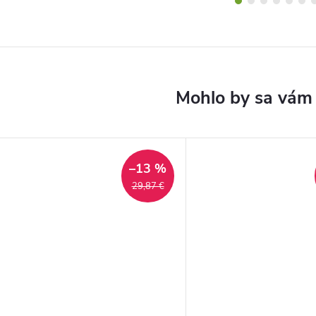
–13 %
29,87 €