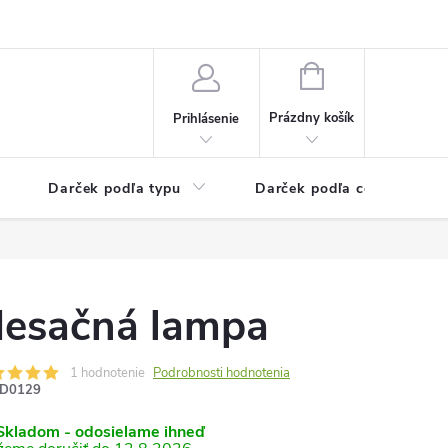
Kontaktné informácie
Veľkoobchodný program
NÁKUPNÝ
KOŠÍK
Prázdny košík
Prihlásenie
Darček podľa typu
Darček podľa ceny
esačná lampa
1 hodnotenie
Podrobnosti hodnotenia
D0129
kladom - odosielame ihneď