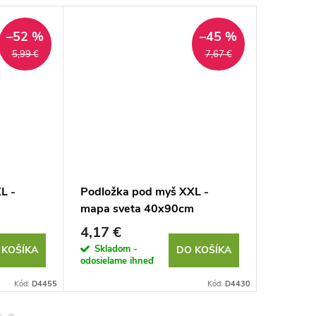
–52 %
–45 %
5,99 €
7,67 €
L -
Podložka pod myš XXL -
Príveso
m
mapa sveta 40x90cm
4,17 €
1,82 €
Skladom -
Sklad
 KOŠÍKA
DO KOŠÍKA
odosielame ihneď
odosielam
Kód:
D4455
Kód:
D4430