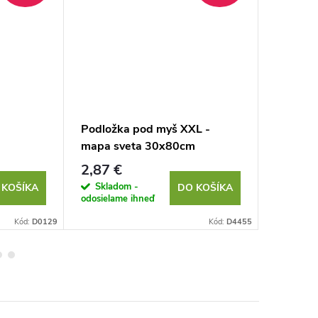
Podložka pod myš XXL -
Podložk
mapa sveta 30x80cm
mapa s
2,87 €
4,17 €
Skladom -
Sklad
 KOŠÍKA
DO KOŠÍKA
odosielame ihneď
odosielam
Kód:
D0129
Kód:
D4455