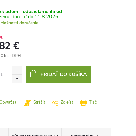
kladom - odosielame ihneď
11.8.2026
Možnosti doručenia
 €
,82 €
 € bez DPH
otková
:
PRIDAŤ DO KOŠÍKA
Opýtať sa
Strážiť
Zdieľať
Tlač