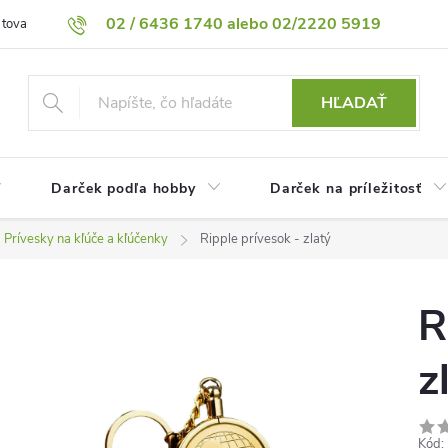
02 / 6436 1740 alebo 02/2220 5919
 tovaru
Vrátenie tovaru
Podmienky ochrany osobných údajov
HĽADAŤ
Darček podľa hobby
Darček na príležitosť
Prívesky na kľúče a kľúčenky
Ripple prívesok - zlatý
R
z
Kód: