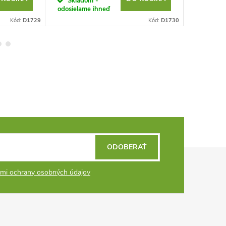
Skladom -
Sklad
odosielame ihneď
odosielam
Kód:
D1729
Kód:
D1730
ODOBERAŤ
mi ochrany osobných údajov