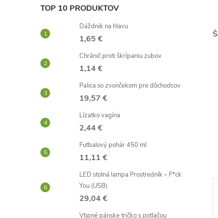
TOP 10 PRODUKTOV
Dáždnik na hlavu
Š
1,65 €
Chránič proti škrípaniu zubov
1,14 €
Palica so zvončekom pre dôchodcov
19,57 €
Lízatko vagína
2,44 €
Futbalový pohár 450 ml
11,11 €
LED stolná lampa Prostredník – F*ck
You (USB)
29,04 €
–17 %
–40 %
4,54 €
14,35 €
Vtipné pánske tričko s potlačou