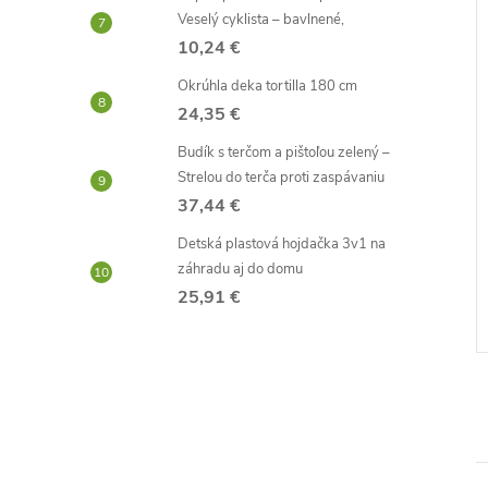
Veselý cyklista – bavlnené,
10,24 €
Okrúhla deka tortilla 180 cm
24,35 €
Budík s terčom a pištoľou zelený –
Strelou do terča proti zaspávaniu
 kľúče - Sklenený
Čajník so sitkom - 2l
37,44 €
etiaci
Detská plastová hojdačka 3v1 na
8,59 €
záhradu aj do domu
Skladom -
DO KOŠÍKA
DO KOŠÍKA
25,91 €
neď
odosielame ihneď
Kód:
D5610
Kód:
D5622