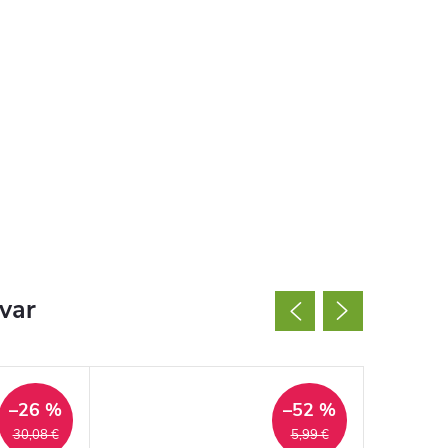
ovar
–26 %
–52 %
30,08 €
5,99 €