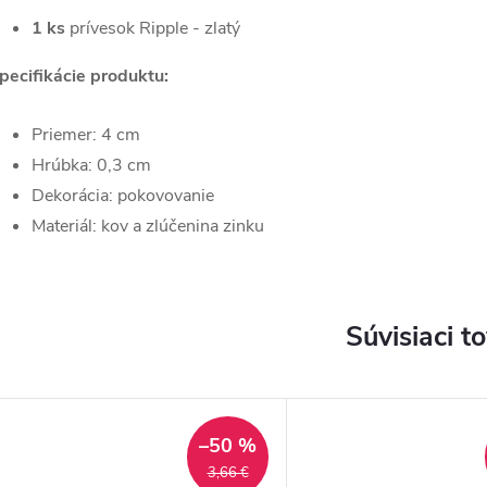
1 ks
prívesok Ripple - zlatý
pecifikácie produktu:
Priemer: 4 cm
Hrúbka: 0,3 cm
Dekorácia: pokovovanie
Materiál: kov a zlúčenina zinku
Súvisiaci t
–50 %
3,66 €