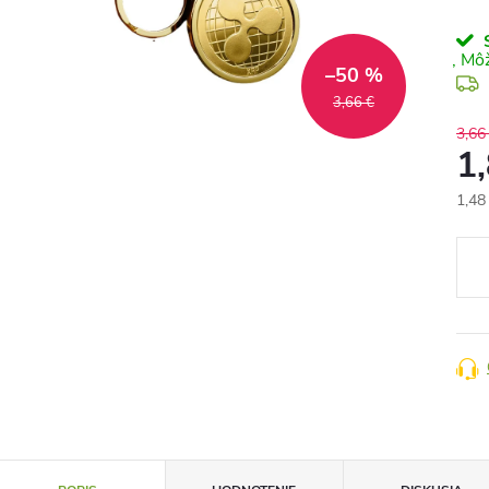
S
–50 %
3,66 €
3,66
1
1,48
Jedn
cena