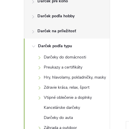
Darček pre koho
n
Darček podľa hobby
ý
p
Darček na príležitosť
a
Darček podľa typu
Darčeky do domácnosti
n
Preukazy a certifikáty
e
Hry, hlavolamy, pokladničky, masky
Zdravie krása, relax, šport
l
Vtipné oblečenie a doplnky
Kancelárske darčeky
Darčeky do auta
Záhrada a outdoor