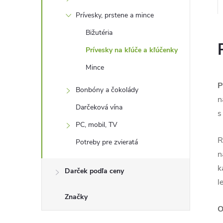
Prívesky, prstene a mince
Bižutéria
Prívesky na kľúče a kľúčenky
Mince
P
Bonbóny a čokolády
n
Darčeková vína
s
PC, mobil, TV
R
Potreby pre zvieratá
n
k
Darček podľa ceny
l
Značky
O