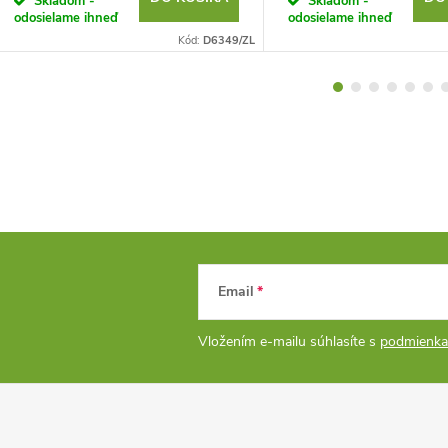
Skladom -
Skladom -
odosielame ihneď
odosielame ihneď
Kód:
D6349/ZL
Email
Vložením e-mailu súhlasíte s
podmienka