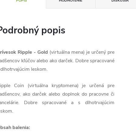
POPIS
HODNOTENIE
DISKUSIA
Podrobný popis
rívesok Ripple - Gold
(virtuálna mena) je určený pre
adšencov kľúčov alebo ako darček. Dobre spracované
 dlhotrvajúcim leskom.
ipple Coin (virtuálna kryptomena) je určená pre
adšencov, ako darček alebo doplnok do pracovne či
ancelárie. Dobre spracované a s dlhotrvajúcim
eskom.
bsah balenia: