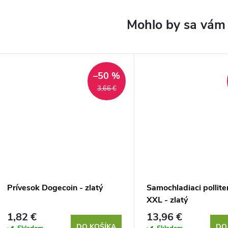
–50 %
3,66 €
Prívesok Dogecoin - zlatý
Samochladiaci polliter
XXL - zlatý
1,82 €
13,96 €
DO KOŠÍKA
DO