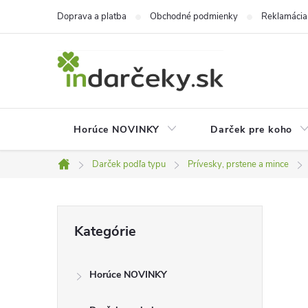
Prejsť
Doprava a platba
Obchodné podmienky
Reklamácia
na
obsah
Horúce NOVINKY
Darček pre koho
Darček podľa typu
Prívesky, prstene a mince
Domov
B
Preskočiť
Kategórie
kategórie
o
Horúce NOVINKY
č