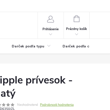
Kontaktné informácie
Veľkoobchodný program
NÁKUPNÝ
KOŠÍK
Prázdny košík
Prihlásenie
Darček podľa typu
Darček podľa ceny
ipple prívesok -
latý
Neohodnotené
Podrobnosti hodnotenia
D6350/ZL