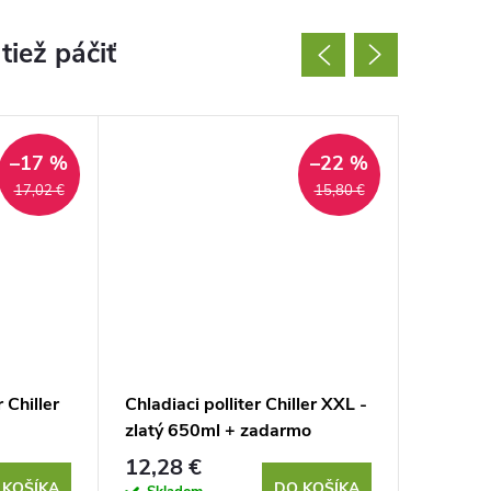
–17 %
–22 %
17,02 €
15,80 €
 Chiller
Chladiaci polliter Chiller XXL -
Príveso
zlatý 650ml + zadarmo
rúžový
otvárač
12,28 €
4,72 €
 KOŠÍKA
DO KOŠÍKA