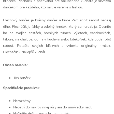
hrnčeka. Plecháčik s pochvalou pre obľúbeného kuchára je skvelým
darčekom pre každého, kto miluje varenie s láskou.
Plechový hrnček je krásny darček a bude Vám robiť radosť naozaj
dlho. Plecháčik je ľahký a odolný hrnček, ktorý sa nerozbíja. Oceníte
ho na svojich cestách, horských túrach, výletoch, vandrovkách,
tábore, na chalupe, doma v kuchyni alebo kdekoľvek, kde bude robiť
radosť. Potešte svojich blízkych a vyberte originálny hrnček:
Plecháčik - Najlepší kuchár
Obsah balenia:
1ks hrnček
Špecifikácie produktu:
Nerozbitný
Nepatrí do mikrovlnnej rúry ani do umývačky riadu
Nečistite drôtenkou a hrubou hubkou.