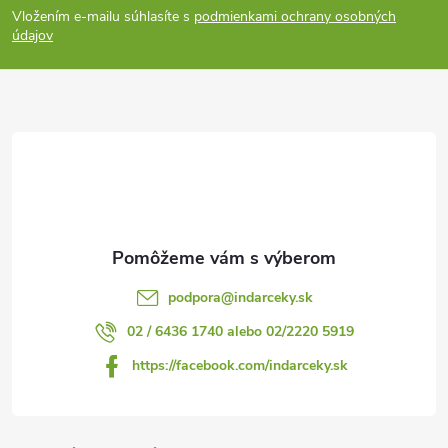
Vložením e-mailu súhlasíte s
podmienkami ochrany osobných
p
údajov
ä
t
i
e
podpora
@
indarceky.sk
02 / 6436 1740 alebo 02/2220 5919
https://facebook.com/indarceky.sk