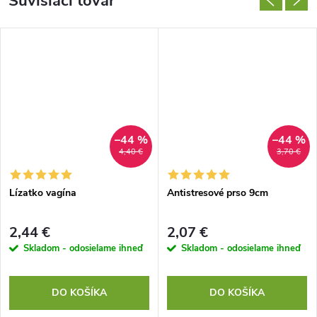
Súvisiaci tovar
–44 %
–44 %
4,40 €
3,70 €
Lízatko vagína
Antistresové prso 9cm
2,44 €
2,07 €
Skladom - odosielame ihneď
Skladom - odosielame ihneď
DO KOŠÍKA
DO KOŠÍKA