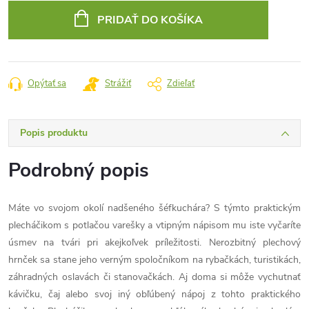
cena:
PRIDAŤ DO KOŠÍKA
Opýtať sa
Strážiť
Zdieľať
Popis produktu
Podrobný popis
Máte vo svojom okolí nadšeného šéfkuchára? S týmto praktickým
plecháčikom s potlačou varešky a vtipným nápisom mu iste vyčaríte
úsmev na tvári pri akejkoľvek príležitosti. Nerozbitný plechový
hrnček sa stane jeho verným spoločníkom na rybačkách, turistikách,
záhradných oslavách či stanovačkách. Aj doma si môže vychutnať
kávičku, čaj alebo svoj iný obľúbený nápoj z tohto praktického