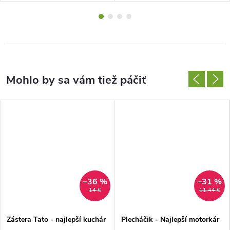
–36 %
–31 %
14 €
11,44 €
Zástera Tato - najlepší kuchár
Plecháčik - Najlepší motorkár