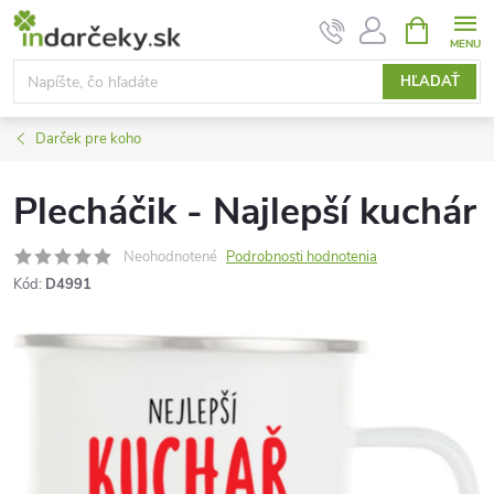
Prejsť
NÁKUPN
KOŠÍK
na
obsah
HĽADAŤ
Darček pre koho
Plecháčik - Najlepší kuchár
Neohodnotené
Podrobnosti hodnotenia
Kód:
D4991