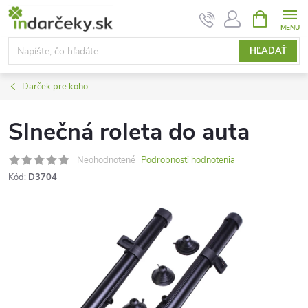
Prejsť
NÁKUPN
KOŠÍK
na
obsah
HĽADAŤ
Darček pre koho
Slnečná roleta do auta
Neohodnotené
Podrobnosti hodnotenia
Kód:
D3704