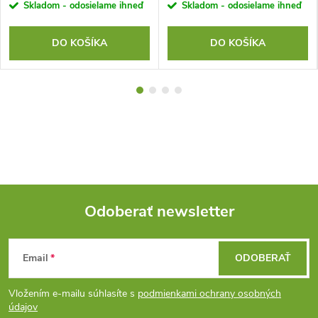
Skladom - odosielame ihneď
Skladom - odosielame ihneď
DO KOŠÍKA
DO KOŠÍKA
Odoberať newsletter
Z
Email
ODOBERAŤ
á
Vložením e-mailu súhlasíte s
podmienkami ochrany osobných
p
údajov