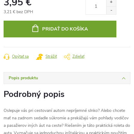
3,95 €
3,21 € bez DPH
Jednotková
cena:
PRIDAŤ DO KOŠÍKA
Opýtať sa
Strážiť
Zdieľať
Popis produktu
Podrobný popis
Oslepuje vás pri cestovaní autom nepríjemné slnko? Alebo chcete
mať na zadnom sedadle súkromie a prekážajú vám pohľady vodičov
a pasažierov iných áut na ceste? Riešením je táto praktická roleta do
auta. Vyznačuje sa jednoduchou inštaláciou a praktickým použitím.