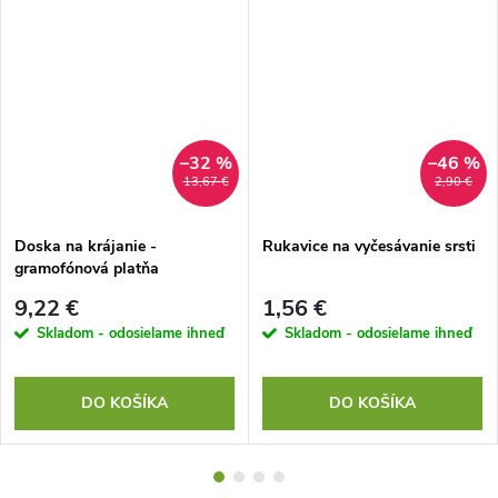
–32 %
–46 %
13,67 €
2,90 €
Doska na krájanie -
Rukavice na vyčesávanie srsti
gramofónová platňa
9,22 €
1,56 €
Skladom - odosielame ihneď
Skladom - odosielame ihneď
DO KOŠÍKA
DO KOŠÍKA