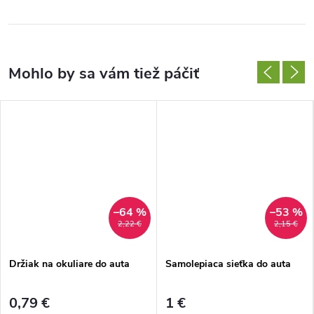
–64 %
–53 %
2,22 €
2,15 €
Držiak na okuliare do auta
Samolepiaca sieťka do auta
0,79 €
1 €