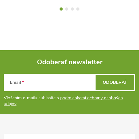
Odoberať newsletter
Z
Email
ODOBERAŤ
á
Vložením e-mailu súhlasíte s
podmienkami ochrany osobných
p
údajov
ä
t