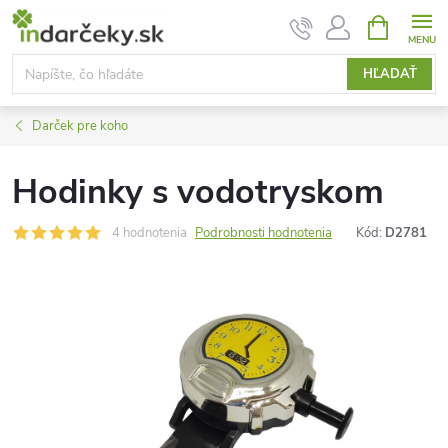
Prejsť
NÁKUPN
KOŠÍK
na
obsah
HĽADAŤ
Darček pre koho
Hodinky s vodotryskom
4 hodnotenia
Podrobnosti hodnotenia
Kód:
D2781