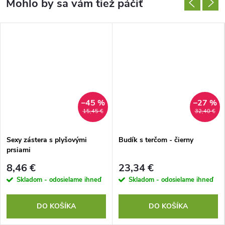
–45 %
–27 %
15,45 €
32,40 €
Sexy zástera s plyšovými
Budík s terčom - čierny
prsiami
8,46 €
23,34 €
Skladom - odosielame ihneď
Skladom - odosielame ihneď
DO KOŠÍKA
DO KOŠÍKA