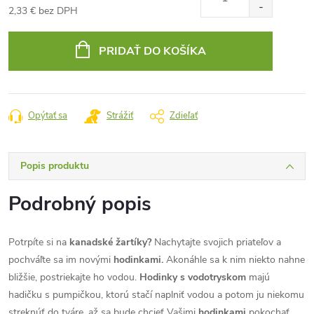
2,33 € bez DPH
Jednotková
cena:
PRIDAŤ DO KOŠÍKA
Opýtať sa
Strážiť
Zdieľať
Popis produktu
Podrobný popis
Potrpíte si na
kanadské žartíky?
Nachytajte svojich priateľov a
pochváľte sa im novými
hodinkami.
Akonáhle sa k nim niekto nahne
bližšie, postriekajte ho vodou.
Hodinky s vodotryskom
majú
hadičku s pumpičkou, ktorú stačí naplniť vodou a potom ju niekomu
streknúť do tváre, až sa bude chcieť Vašimi
hodinkami
pokochať.