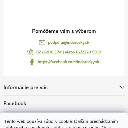
i
e
podpora
@
indarceky.sk
02 / 6436 1740 alebo 02/2220 5919
https://facebook.com/indarceky.sk
Informácie pre vás
Facebook
Prijímame online platby
Tento web používa súbory cookie. Ďalším prechádzaním
tohto webu vyjadrujete súhlas s ich používaním. Viac