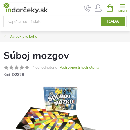
Prejsť
NÁKUPN
KOŠÍK
na
obsah
HĽADAŤ
Darček pre koho
Súboj mozgov
Neohodnotené
Podrobnosti hodnotenia
Kód:
D2378