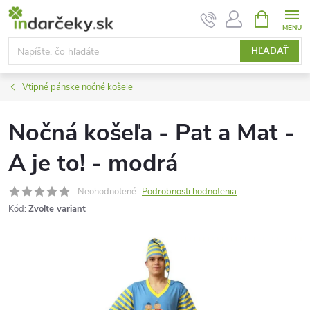
Prejsť
NÁKUPN
KOŠÍK
na
obsah
HĽADAŤ
Vtipné pánske nočné košele
Nočná košeľa - Pat a Mat -
A je to! - modrá
Neohodnotené
Podrobnosti hodnotenia
Kód:
Zvoľte variant