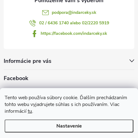
podpora
@
indarceky.sk
02 / 6436 1740 alebo 02/2220 5919
https://facebook.com/indarceky.sk
Informácie pre vás
Facebook
Prijímame online platby
Tento web používa súbory cookie. Ďalším prechádzaním
tohto webu vyjadrujete súhlas s ich používaním. Viac
informácií
tu
.
Nastavenie
Copyright 2026
Indarčeky.sk
. Všetky práva vyhradené.
Upraviť