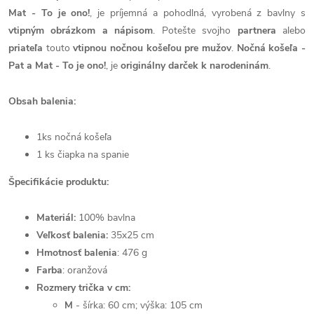
Mat - To je ono!
, je príjemná a pohodlná, vyrobená z bavlny s
vtipným obrázkom a nápisom
. Potešte svojho
partnera
alebo
priateľa
touto
vtipnou nočnou košeľou pre mužov
.
Nočná košeľa -
Pat a Mat - To je ono!
, je
originálny darček k
narodeninám
.
Obsah balenia:
1ks nočná košeľa
1 ks čiapka na spanie
Špecifikácie produktu:
Materiál:
100% bavlna
Veľkosť balenia:
35x25 cm
Hmotnosť balenia
: 476 g
Farba
: oranžová
Rozmery trička v cm:
M
- šírka: 60 cm; výška: 105 cm