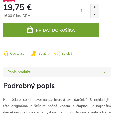
27,36 €
19,75 €
16,06 € bez DPH
Jednotková
cena:
PRIDAŤ DO KOŠÍKA
Opýtať sa
Strážiť
Zdieľať
Popis produktu
Podrobný popis
Premýšľate, čo dať svojmu
partnerovi
ako
darček
? Už nehľadajte,
táto
originálna
a štýlová
nočná košeľa s čiapkou
je najlepším
darčekom pre muža
so zmyslom pre humor.
Nočná košeľa - Pat a