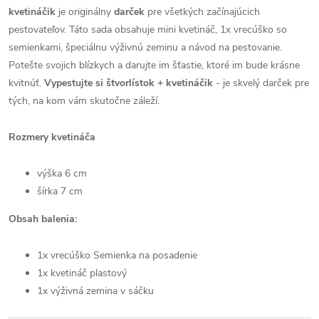
kvetináčik
je originálny
darček
pre všetkých začínajúcich
pestovateľov. Táto sada obsahuje mini kvetináč, 1x vrecúško so
semienkami, špeciálnu výživnú zeminu a návod na pestovanie.
Potešte svojich blízkych a darujte im šťastie, ktoré im bude krásne
kvitnúť.
Vypestujte si štvorlístok + kvetináčik
- je skvelý darček pre
tých, na kom vám skutočne záleží.
Rozmery kvetináča
výška 6 cm
šírka 7 cm
Obsah balenia:
1x vrecúško Semienka na posadenie
1x kvetináč plastový
1x výživná zemina v sáčku