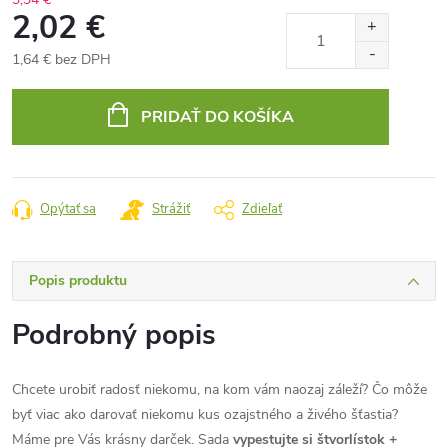
2,02 €
1,64 € bez DPH
Jednotková
cena:
PRIDAŤ DO KOŠÍKA
Opýtať sa
Strážiť
Zdieľať
Popis produktu
Podrobný popis
Chcete urobiť radosť niekomu, na kom vám naozaj záleží? Čo môže
byť viac ako darovať niekomu kus ozajstného a živého šťastia?
Máme pre Vás krásny darček. Sada
vypestujte si štvorlístok +