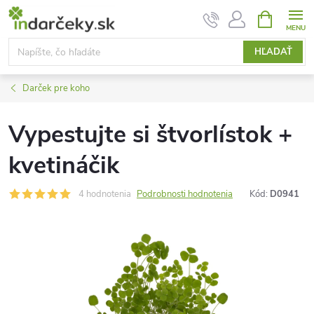
Prejsť
NÁKUPN
KOŠÍK
na
obsah
HĽADAŤ
Darček pre koho
Vypestujte si štvorlístok +
kvetináčik
4 hodnotenia
Podrobnosti hodnotenia
Kód:
D0941