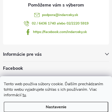
e
podpora
@
indarceky.sk
02 / 6436 1740 alebo 02/2220 5919
https://facebook.com/indarceky.sk
Informácie pre vás
Facebook
Prijímame online platby
Tento web používa súbory cookie. Ďalším prechádzaním
tohto webu vyjadrujete súhlas s ich používaním. Viac
informácií
tu
.
Nastavenie