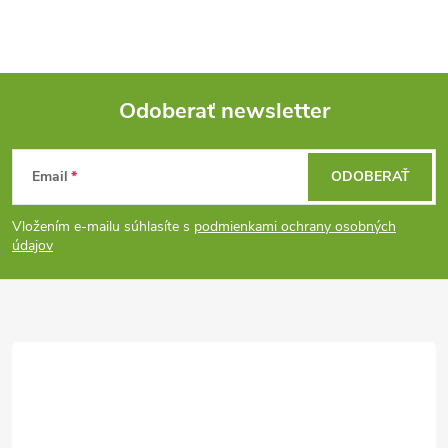
Odoberať newsletter
Z
Email
ODOBERAŤ
á
Vložením e-mailu súhlasíte s
podmienkami ochrany osobných
p
údajov
ä
t
i